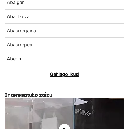
Abaigar
Abartzuza
Abaurregaina
Abaurrepea
Aberin
Gehiago ikusi
Interesatuko zaizu