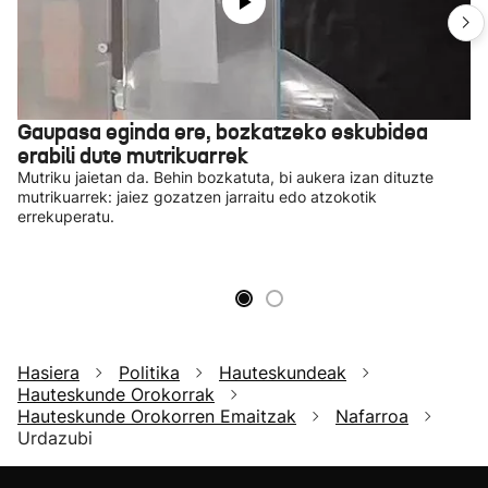
Gaupasa eginda ere, bozkatzeko eskubidea
erabili dute mutrikuarrek
Mutriku jaietan da. Behin bozkatuta, bi aukera izan dituzte
mutrikuarrek: jaiez gozatzen jarraitu edo atzokotik
errekuperatu.
Hasiera
Politika
Hauteskundeak
Hauteskunde Orokorrak
Hauteskunde Orokorren Emaitzak
Nafarroa
Urdazubi