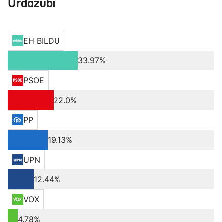
Urdazubi
EH BILDU
33.97%
PSOE
22.0%
PP
19.13%
UPN
12.44%
VOX
4.78%