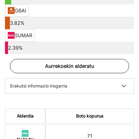
GBAI
3.82%
SUMAR
2.39%
Aurrekoekin alderatu
Erakutsi informazio irisgarria
Alderdia
Boto kopurua
71