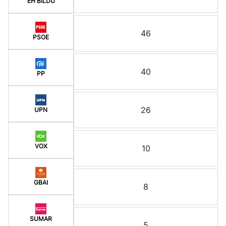
EH BILDU
46
PSOE
40
PP
26
UPN
VOX
10
GBAI
8
SUMAR
5