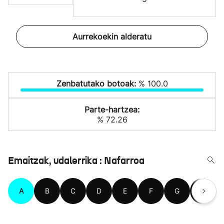
Aurrekoekin alderatu
Zenbatutako botoak:
% 100.0
Parte-hartzea:
% 72.26
Emaitzak, udalerrika : Nafarroa
A
B
C
D
E
F
G
H