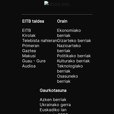
EITB taldea
Orain
EITB
Ekonomiako
Kirolak
berriak
Telebista nahieran
Gizarteko berriak
Primeran
Nazioarteko
Gaztea
berriak
Makusi
Politikako berriak
Guau - Gure
Kulturako berriak
Audioa
Teknologiako
berriak
Osasuneko
berriak
Gaurkotasuna
Azken berriak
Ukrainako gerra
Euskadiko lan