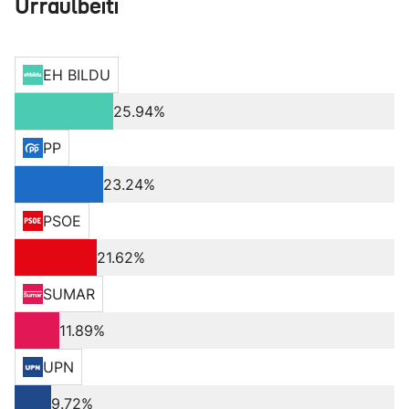
Urraulbeiti
EH BILDU
25.94%
PP
23.24%
PSOE
21.62%
SUMAR
11.89%
UPN
9.72%