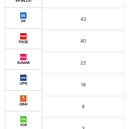
EH BILDU
43
PP
40
PSOE
22
SUMAR
UPN
18
GBAI
9
VOX
3