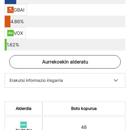
GBAI
4.86%
VOX
1.62%
Aurrekoekin alderatu
Erakutsi informazio irisgarria
Alderdia
Boto kopurua
48