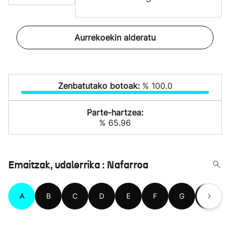
Aurrekoekin alderatu
Zenbatutako botoak:
% 100.0
Parte-hartzea:
% 65.96
Emaitzak, udalerrika : Nafarroa
A
B
C
D
E
F
G
H