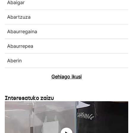
Abaigar
Abartzuza
Abaurregaina
Abaurrepea
Aberin
Gehiago ikusi
Interesatuko zaizu