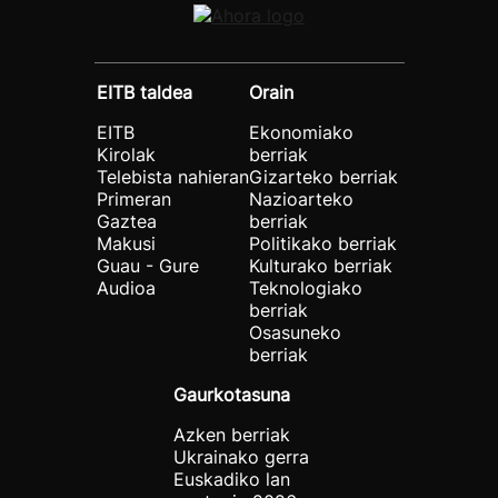
EITB taldea
Orain
EITB
Ekonomiako
Kirolak
berriak
Telebista nahieran
Gizarteko berriak
Primeran
Nazioarteko
Gaztea
berriak
Makusi
Politikako berriak
Guau - Gure
Kulturako berriak
Audioa
Teknologiako
berriak
Osasuneko
berriak
Gaurkotasuna
Azken berriak
Ukrainako gerra
Euskadiko lan