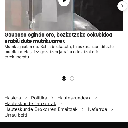
Gaupasa eginda ere, bozkatzeko eskubidea
erabili dute mutrikuarrek
Mutriku jaietan da. Behin bozkatuta, bi aukera izan dituzte
mutrikuarrek: jaiez gozatzen jarraitu edo atzokotik
errekuperatu.
Hasiera
Politika
Hauteskundeak
Hauteskunde Orokorrak
Hauteskunde Orokorren Emaitzak
Nafarroa
Urraulbeiti