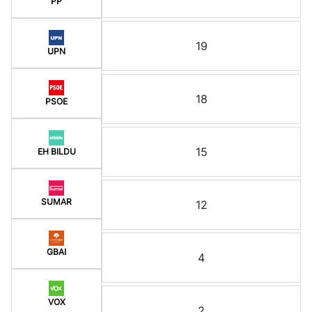
PP
19
UPN
18
PSOE
15
EH BILDU
SUMAR
12
GBAI
4
VOX
2