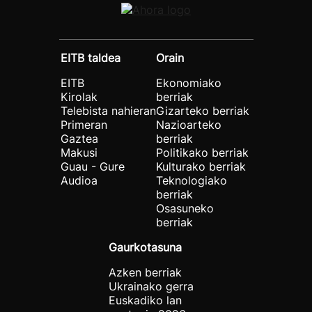
EITB taldea
Orain
EITB
Ekonomiako
Kirolak
berriak
Telebista nahieran
Gizarteko berriak
Primeran
Nazioarteko
Gaztea
berriak
Makusi
Politikako berriak
Guau - Gure
Kulturako berriak
Audioa
Teknologiako
berriak
Osasuneko
berriak
Gaurkotasuna
Azken berriak
Ukrainako gerra
Euskadiko lan