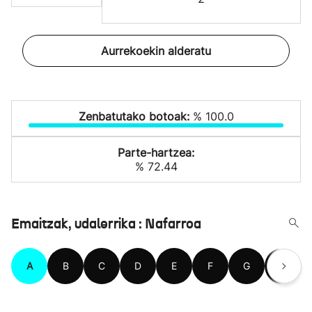
Aurrekoekin alderatu
Zenbatutako botoak:
% 100.0
Parte-hartzea:
% 72.44
Emaitzak, udalerrika : Nafarroa
A
B
C
D
E
F
G
H