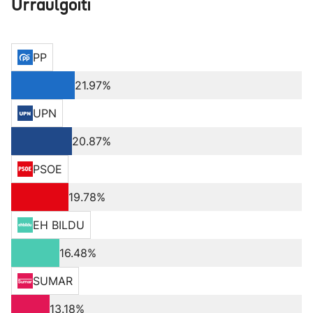
Urraulgoiti
PP
21.97%
UPN
20.87%
PSOE
19.78%
EH BILDU
16.48%
SUMAR
13.18%