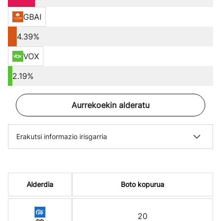
GBAI
4.39%
VOX
2.19%
Aurrekoekin alderatu
Erakutsi informazio irisgarria
Alderdia
Boto kopurua
20