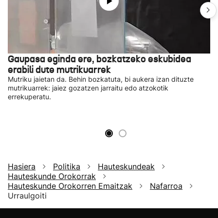
Gaupasa eginda ere, bozkatzeko eskubidea
erabili dute mutrikuarrek
Mutriku jaietan da. Behin bozkatuta, bi aukera izan dituzte
mutrikuarrek: jaiez gozatzen jarraitu edo atzokotik
errekuperatu.
Hasiera
Politika
Hauteskundeak
Hauteskunde Orokorrak
Hauteskunde Orokorren Emaitzak
Nafarroa
Urraulgoiti