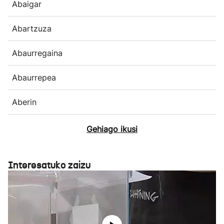
Abaigar
Abartzuza
Abaurregaina
Abaurrepea
Aberin
Gehiago ikusi
Interesatuko zaizu