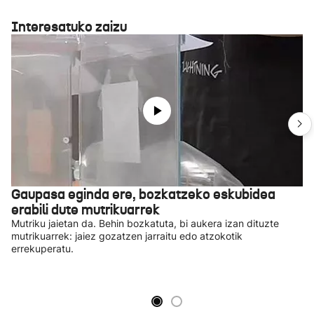
Interesatuko zaizu
Gaupasa eginda ere, bozkatzeko eskubidea
erabili dute mutrikuarrek
Mutriku jaietan da. Behin bozkatuta, bi aukera izan dituzte
mutrikuarrek: jaiez gozatzen jarraitu edo atzokotik
errekuperatu.