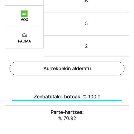
6
VOX
5
PACMA
2
Aurrekoekin alderatu
Zenbatutako botoak:
% 100.0
Parte-hartzea:
% 70.92