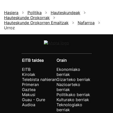
Hasiera
Politika
Hauteskundeak
Hauteskunde Orokorrak
Hauteskunde Orokorren Emaitzak
Nafarroa
Urroz
EITB taldea
Orain
EITB
Ekonomiako
Kirolak
berriak
Telebista nahieran
Gizarteko berriak
Primeran
Nazioarteko
Gaztea
berriak
Makusi
Politikako berriak
Guau - Gure
Kulturako berriak
Audioa
Teknologiako
berriak