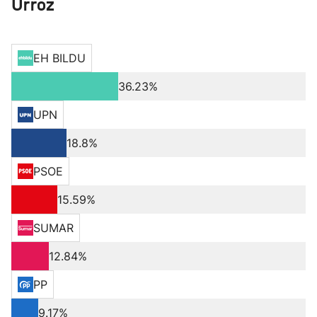
Urroz
EH BILDU
36.23%
UPN
18.8%
PSOE
15.59%
SUMAR
12.84%
PP
9.17%