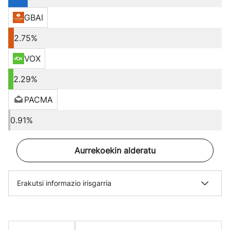
GBAI
2.75%
VOX
2.29%
PACMA
0.91%
Aurrekoekin alderatu
Erakutsi informazio irisgarria