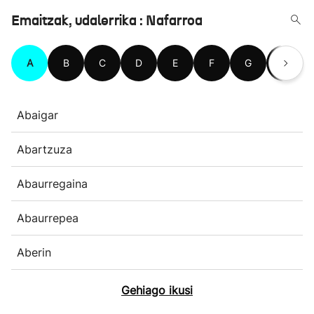
Emaitzak, udalerrika : Nafarroa
A
B
C
D
E
F
G
H
Abaigar
Abartzuza
Abaurregaina
Abaurrepea
Aberin
Gehiago ikusi