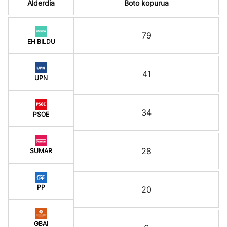
Alderdia
Boto kopurua
79
EH BILDU
41
UPN
34
PSOE
28
SUMAR
PP
20
GBAI