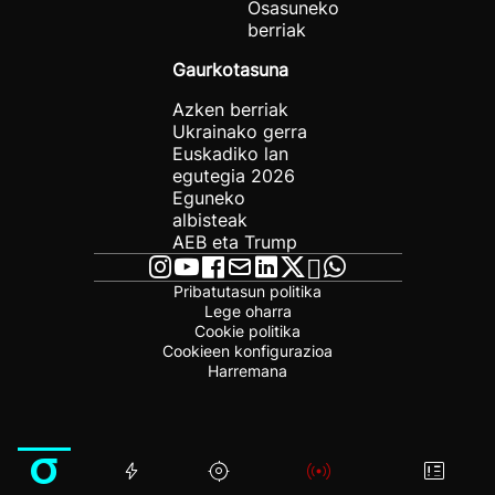
Osasuneko
berriak
Gaurkotasuna
Azken berriak
Ukrainako gerra
Euskadiko lan
egutegia 2026
Eguneko
albisteak
AEB eta Trump
Pribatutasun politika
Lege oharra
Cookie politika
Cookieen konfigurazioa
Harremana