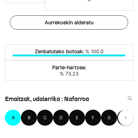
Aurrekoekin alderatu
Zenbatutako botoak:
% 100.0
Parte-hartzea:
% 73.23
Emaitzak, udalerrika : Nafarroa
A
B
C
D
E
F
G
H