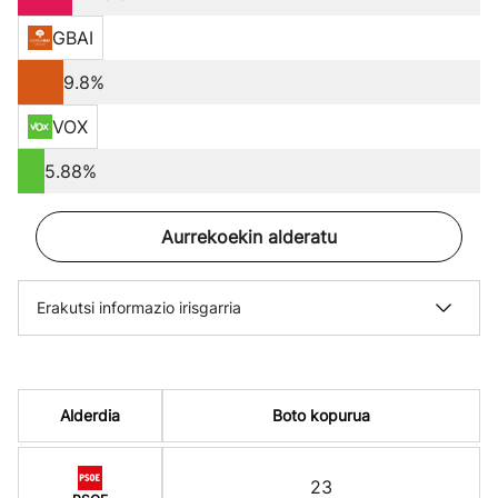
GBAI
9.8%
VOX
5.88%
Aurrekoekin alderatu
Erakutsi informazio irisgarria
Alderdia
Boto kopurua
23