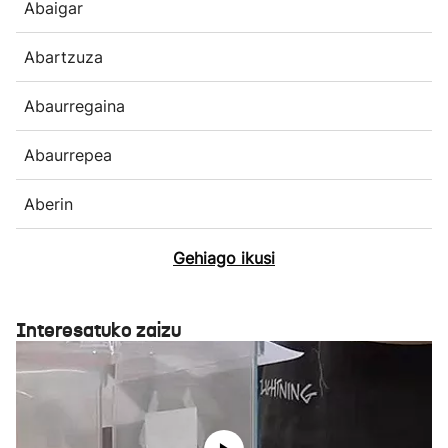
Abaigar
Abartzuza
Abaurregaina
Abaurrepea
Aberin
Gehiago ikusi
Interesatuko zaizu