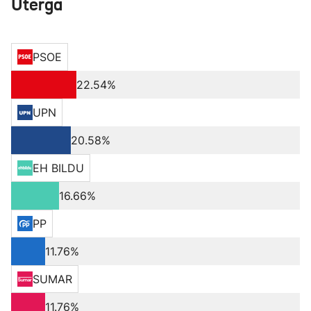
Uterga
PSOE
22.54%
UPN
20.58%
EH BILDU
16.66%
PP
11.76%
SUMAR
11.76%