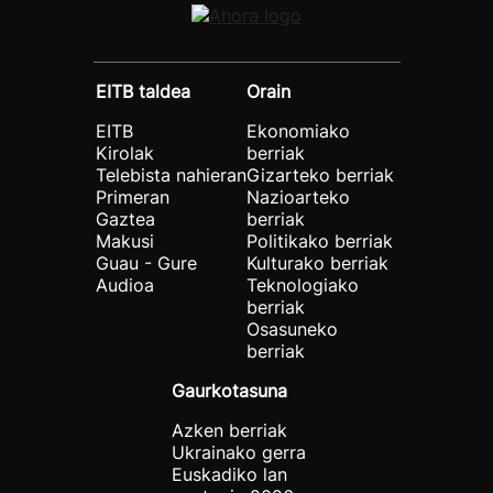
EITB taldea
Orain
EITB
Ekonomiako
Kirolak
berriak
Telebista nahieran
Gizarteko berriak
Primeran
Nazioarteko
Gaztea
berriak
Makusi
Politikako berriak
Guau - Gure
Kulturako berriak
Audioa
Teknologiako
berriak
Osasuneko
berriak
Gaurkotasuna
Azken berriak
Ukrainako gerra
Euskadiko lan