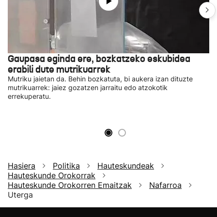
Gaupasa eginda ere, bozkatzeko eskubidea
erabili dute mutrikuarrek
Mutriku jaietan da. Behin bozkatuta, bi aukera izan dituzte
mutrikuarrek: jaiez gozatzen jarraitu edo atzokotik
errekuperatu.
Hasiera
Politika
Hauteskundeak
Hauteskunde Orokorrak
Hauteskunde Orokorren Emaitzak
Nafarroa
Uterga