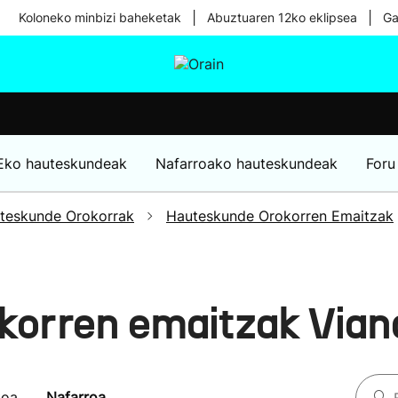
|
|
Koloneko minbizi baheketak
Abuztuaren 12ko eklipsea
Ga
tura
Ikusmiran
Egural
Osasuna
Teknologia
Eko hauteskundeak
Nafarroako hauteskundeak
Foru
teskunde Orokorrak
Hauteskunde Orokorren Emaitzak
korren emaitzak Via
koa
Nafarroa