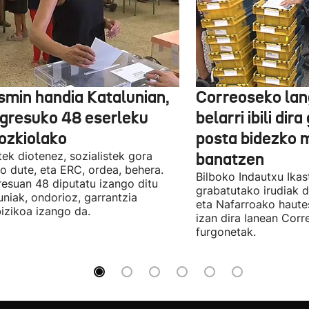
smin handia Katalunian,
Correoseko lan
gresuko 48 eserleku
belarri ibili dir
ozkiolako
posta bidezko 
tek diotenez, sozialistek gora
banatzen
o dute, eta ERC, ordea, behera.
Bilboko Indautxu Ika
esuan 48 diputatu izango ditu
grabatutako irudiak d
uniak, ondorioz, garrantzia
eta Nafarroako haute
izikoa izango da.
izan dira lanean Cor
furgonetak.