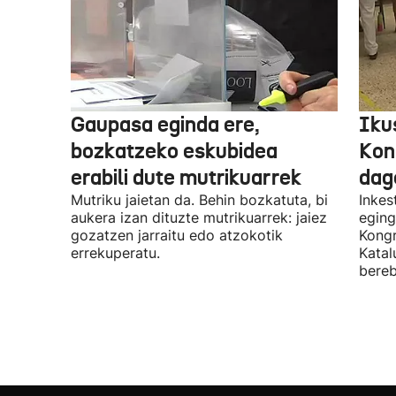
Gaupasa eginda ere,
Iku
bozkatzeko eskubidea
Kon
erabili dute mutrikuarrek
dag
Mutriku jaietan da. Behin bozkatuta, bi
Inkes
aukera izan dituzte mutrikuarrek: jaiez
eging
gozatzen jarraitu edo atzokotik
Kongr
errekuperatu.
Katal
bereb