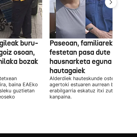
gileak buru-
Paseoan, familiarekin edo
a goiz osoan,
festetan pasa dute
milaka bozak
hausnarketa eguna
hautagaiek
stetxean
Alderdiek hauteskunde osteko balizk
ira, baina EAEko
agertoki estuaren aurrean boto
sleku guztietan
erabilgarria eskatuz itxi zuten atzo
reoseko
kanpaina.