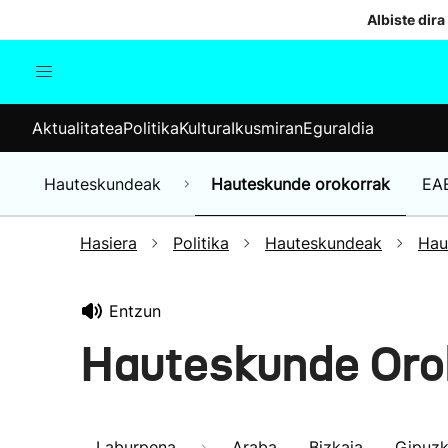
Albiste dira
Aktualitatea
Politika
Kul
Aktualitatea
Politika
Kultura
Ikusmiran
Eguraldia
Gizartea
Hauteskundeak
Ekonomia
Hauteskundeak
Hauteskunde orokorrak
EA
Munduko albisteak
Hasiera
Politika
Hauteskundeak
Hau
Entzun
Hauteskunde Oro
Laburpena
Araba
Bizkaia
Gipuz