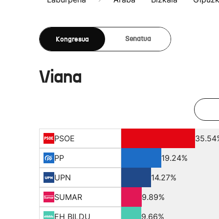
Kongresua
Senatua
Viana
PSOE
35.54
PP
19.24%
UPN
14.27%
SUMAR
9.89%
EH BILDU
9.66%