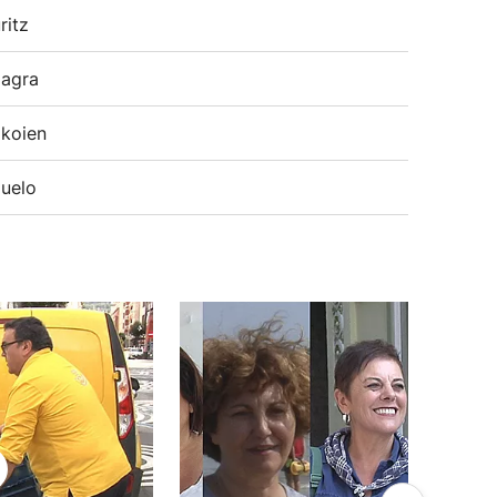
ritz
agra
koien
uelo