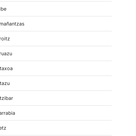
ibe
mañantzas
roitz
ruazu
taxoa
tazu
tzibar
arrabia
etz