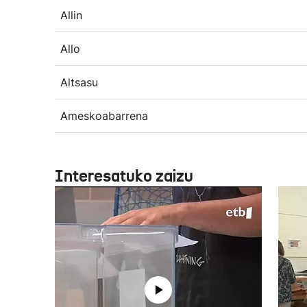
Allin
Allo
Altsasu
Ameskoabarrena
Interesatuko zaizu