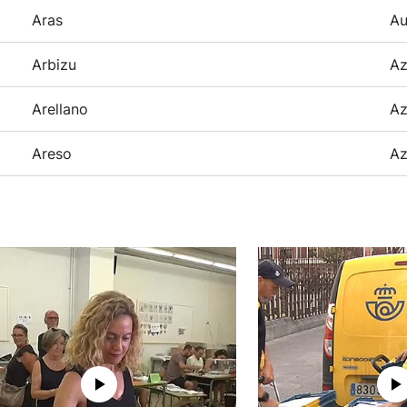
Aras
Au
Arbizu
Az
Arellano
Az
Areso
Az