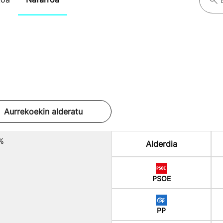
Aurrekoekin alderatu
%
Alderdia
PSOE
PP