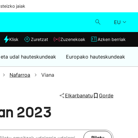
steizko jaiak
EU
dia
Klisk
Zuretzat
Zuzenekoak
Azken berriak
Klisk
 eta udal hauteskundeak
Europako hauteskundeak
Zuzenekoak
Nafarroa
Viana
Zuretzat
Elkarbanatu
Gorde
Azken berriak
nan 2023