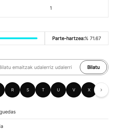
1
Parte-hartzea:
% 71.67
Bilatu
R
S
T
U
V
X
Z
guedas
ia