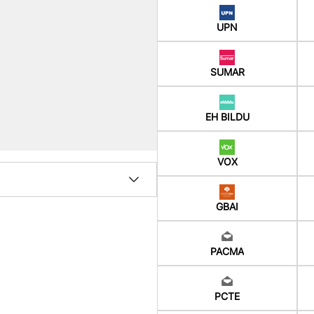
UPN
SUMAR
EH BILDU
VOX
GBAI
PACMA
PCTE