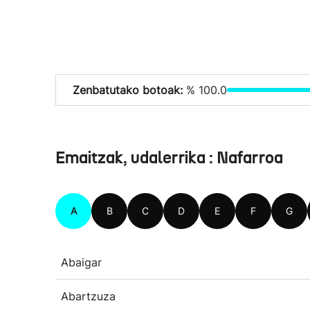
Zenbatutako botoak:
% 100.0
Emaitzak, udalerrika : Nafarroa
A
B
C
D
E
F
G
Abaigar
Abartzuza