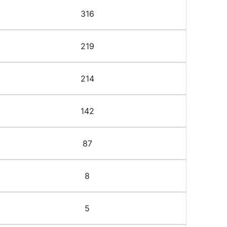
316
219
214
142
87
8
5