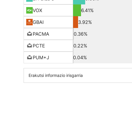
VOX
6.41%
GBAI
3.92%
PACMA
0.36%
PCTE
0.22%
PUM+J
0.04%
Erakutsi informazio irisgarria