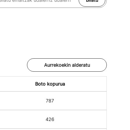
Bilatu
Aurrekoekin alderatu
Boto kopurua
787
426