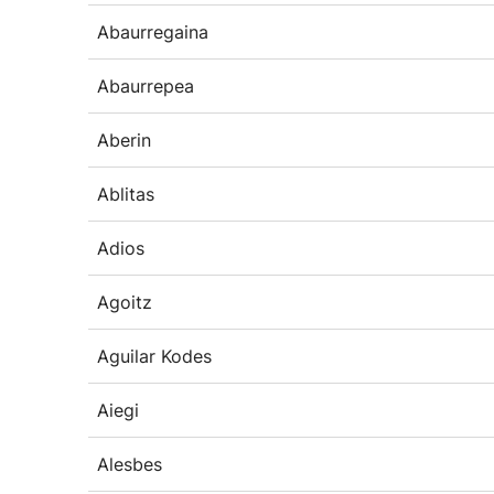
Abaurregaina
Abaurrepea
Aberin
Ablitas
Adios
Agoitz
Aguilar Kodes
Aiegi
Alesbes