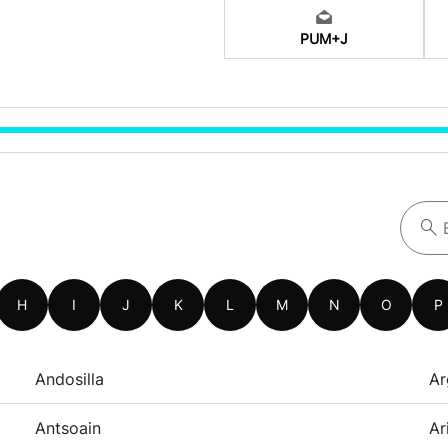
PUM+J
H
I
J
K
L
M
N
O
P
Andosilla
Ar
Antsoain
Ar