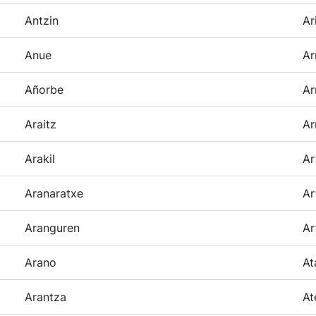
Antzin
Ar
Anue
Ar
Añorbe
Ar
Araitz
Ar
Arakil
Ar
Aranaratxe
Ar
Aranguren
Ar
Arano
At
Arantza
At