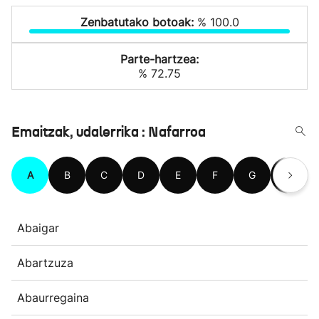
Zenbatutako botoak:
% 100.0
Parte-hartzea:
% 72.75
Emaitzak, udalerrika : Nafarroa
A
B
C
D
E
F
G
H
Abaigar
Abartzuza
Abaurregaina