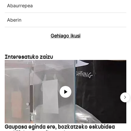
Abaurrepea
Aberin
Gehiago ikusi
Interesatuko zaizu
Gaupasa eginda ere, bozkatzeko eskubidea