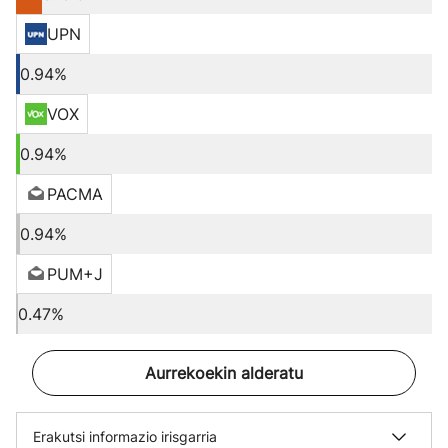
UPN
0.94%
VOX
0.94%
PACMA
0.94%
PUM+J
0.47%
Aurrekoekin alderatu
Erakutsi informazio irisgarria