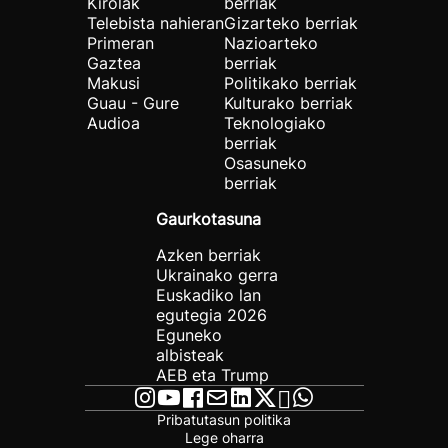
Kirolak
berriak
Telebista nahieran
Gizarteko berriak
Primeran
Nazioarteko
Gaztea
berriak
Makusi
Politikako berriak
Guau - Gure
Kulturako berriak
Audioa
Teknologiako
berriak
Osasuneko
berriak
Gaurkotasuna
Azken berriak
Ukrainako gerra
Euskadiko lan
egutegia 2026
Eguneko
albisteak
AEB eta Trump
Pribatutasun politika
Lege oharra