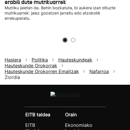
erabili dute mutrikuarrek
Mutriku jaietan da. Behin bozkatuta, bi aukera izan dituzte
mutrikuarrek: jaiez gozatzen jarraitu edo atzokotik
errekuperatu.
Hasiera
Politika
Hauteskundeak
Hauteskunde Orokorrak
Hauteskunde Orokorren Emaitzak
Nafarroa
Ziordia
EITB taldea
Orain
EITB
Ekonomiako