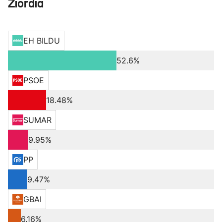
Ziordia
EH BILDU
52.6%
PSOE
18.48%
SUMAR
9.95%
PP
9.47%
GBAI
6.16%