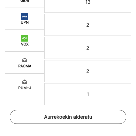
GBAI
13
UPN
2
VOX
2
PACMA
2
PUM+J
1
Aurrekoekin alderatu