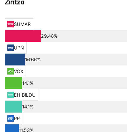
Ziritza
SUMAR
29.48%
UPN
16.66%
VOX
14.1%
EH BILDU
14.1%
PP
11.53%