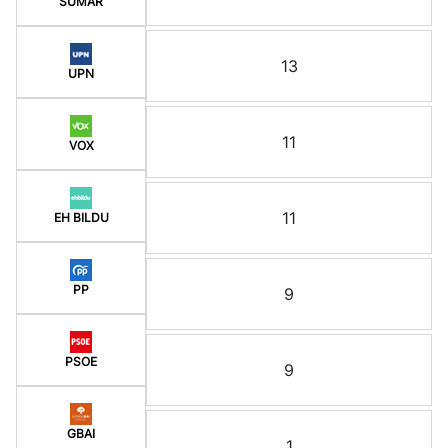
SUMAR
13
UPN
11
VOX
11
EH BILDU
PP
9
PSOE
9
GBAI
1