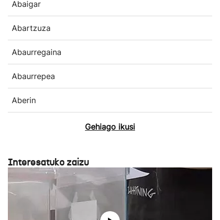
Abaigar
Abartzuza
Abaurregaina
Abaurrepea
Aberin
Gehiago ikusi
Interesatuko zaizu