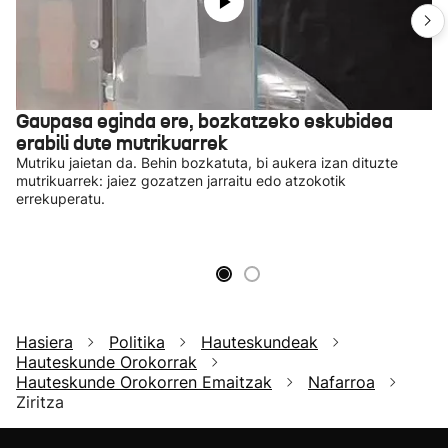
Gaupasa eginda ere, bozkatzeko eskubidea
erabili dute mutrikuarrek
Mutriku jaietan da. Behin bozkatuta, bi aukera izan dituzte
mutrikuarrek: jaiez gozatzen jarraitu edo atzokotik
errekuperatu.
Hasiera
Politika
Hauteskundeak
Hauteskunde Orokorrak
Hauteskunde Orokorren Emaitzak
Nafarroa
Ziritza