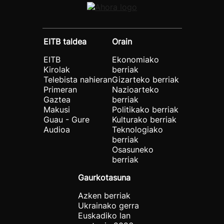
EITB taldea
Orain
EITB
Ekonomiako
Kirolak
berriak
Telebista nahieran
Gizarteko berriak
Primeran
Nazioarteko
Gaztea
berriak
Makusi
Politikako berriak
Guau - Gure
Kulturako berriak
Audioa
Teknologiako
berriak
Osasuneko
berriak
Gaurkotasuna
Azken berriak
Ukrainako gerra
Euskadiko lan