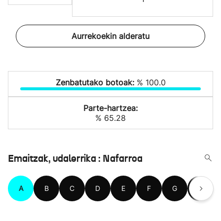
Aurrekoekin alderatu
Zenbatutako botoak:
% 100.0
Parte-hartzea:
% 65.28
Emaitzak, udalerrika : Nafarroa
A
B
C
D
E
F
G
H