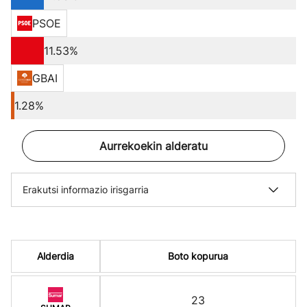
PSOE
11.53%
GBAI
1.28%
Aurrekoekin alderatu
Erakutsi informazio irisgarria
Alderdia
Boto kopurua
23