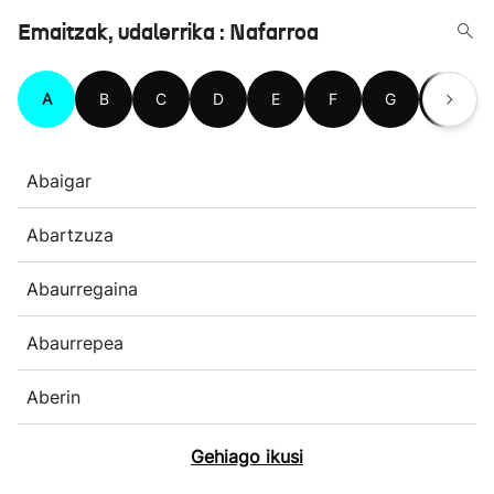
Emaitzak, udalerrika : Nafarroa
A
B
C
D
E
F
G
H
Abaigar
Abartzuza
Abaurregaina
Abaurrepea
Aberin
Gehiago ikusi