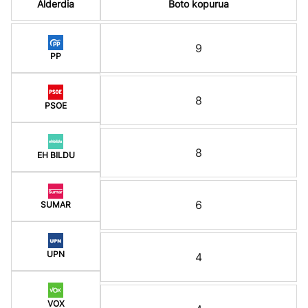
Alderdia
Boto kopurua
9
PP
8
PSOE
8
EH BILDU
6
SUMAR
UPN
4
VOX