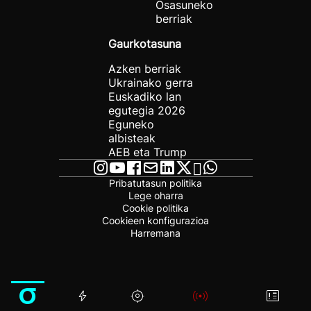
Osasuneko
berriak
Gaurkotasuna
Azken berriak
Ukrainako gerra
Euskadiko lan
egutegia 2026
Eguneko
albisteak
AEB eta Trump
Pribatutasun politika
Lege oharra
Cookie politika
Cookieen konfigurazioa
Harremana