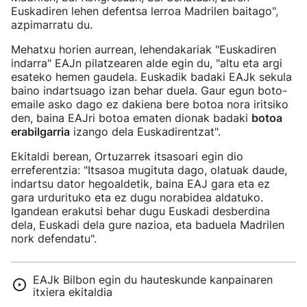
Euskadiren lehen defentsa lerroa Madrilen baitago",
azpimarratu du.
Mehatxu horien aurrean, lehendakariak "Euskadiren
indarra" EAJn pilatzearen alde egin du, "altu eta argi
esateko hemen gaudela. Euskadik badaki EAJk sekula
baino indartsuago izan behar duela. Gaur egun boto-
emaile asko dago ez dakiena bere botoa nora iritsiko
den, baina EAJri botoa ematen dionak badaki
botoa
erabilgarria
izango dela Euskadirentzat".
Ekitaldi berean, Ortuzarrek itsasoari egin dio
erreferentzia: "Itsasoa mugituta dago, olatuak daude,
indartsu dator hegoaldetik, baina EAJ gara eta ez
gara urdurituko eta ez dugu norabidea aldatuko.
Igandean erakutsi behar dugu Euskadi desberdina
dela, Euskadi dela gure nazioa, eta baduela Madrilen
nork defendatu".
EAJk Bilbon egin du hauteskunde kanpainaren
itxiera ekitaldia