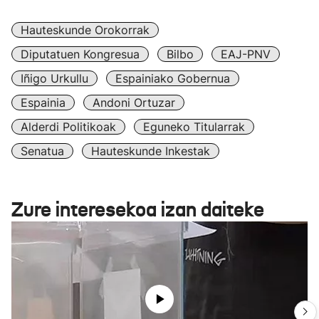
Hauteskunde Orokorrak
Diputatuen Kongresua
Bilbo
EAJ-PNV
Iñigo Urkullu
Espainiako Gobernua
Espainia
Andoni Ortuzar
Alderdi Politikoak
Eguneko Titularrak
Senatua
Hauteskunde Inkestak
Zure interesekoa izan daiteke