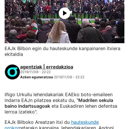
EAJk Bilbon egin du hauteskunde kanpainaren itxiera
ekitaldia
agentziak | erredakzioa
2019/11/08 - 22:22
Azken eguneratzea
2019/11/08 - 22:22
Iñigo Urkullu lehendakariak EAEko boto-emaileen
indarra EAJn pilatzea eskatu du, "
Madrilen sekula
baino indartsuagoak
eta Euskadiren lehen defentsa
lerroa izateko".
EAJk Bilboko Areatzan itxi du
hauteskunde
orokor
retarako kanpaina, lehendakariaren, Andoni