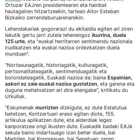
Ortuzar EAJren presidentearen eta hainbat
hautagairen hitzartzeekin, tartean Aitor Esteban
Bizkaiko zerrendaburuarenarekin.
Lehendakariak gogorarazi du ekitaldia egiten ari ziren
lekutik gertu jarri zutela lehenengoz
ikurrina, duela
125 urte
, eta "euskal herritarren sentimendu nazionala
irudikatzen eta euskal nazioa ordezkatzen duela
munduan".
"Nortasunagatik, historiagatik, kulturagatik,
pertsonalitateagatik, sentimenduagatik eta
borondateagatik, Euskadi nazioa da; baina
Espainian,
askori ez zaie euskal nazioa gustatzen
, eta garena eta
duguna mehatxatzen ari dira etengabe", kritikatu du
Urkulluk.
"Eskumenak
murrizten
dizkigute, ez dute Estatutua
betetzen, Kontzertuari eraso egiten diote, 155.
artikulua aplikatzen dute, eta alderdiak legez
kanporatzea ongi ikusten dute. Euskadik badaki EAJk
sekula baino indartsuago izan behar duela, bai
Madrilen, bai Kongresuan, bai Senatuan; zeren