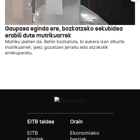
Gaupasa eginda ere, bozkatzeko eskubidea
erabili dute mutrikuarrek
Mutriku jaietan da. Behin bozkatuta, bi aukera izan dituzte
mutrikuarrek: jaiez gozatzen jarraitu edo atzokotik
errekuperatu.
EITB taldea
Orain
EITB
Ekonomiako
Kirolak
berriak