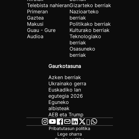
Telebista nahieran
Gizarteko berriak
Primeran
Nazioarteko
Gaztea
berriak
Makusi
Politikako berriak
Guau - Gure
Kulturako berriak
Audioa
Teknologiako
berriak
Osasuneko
berriak
Gaurkotasuna
Azken berriak
Ukrainako gerra
Euskadiko lan
egutegia 2026
Eguneko
albisteak
AEB eta Trump
Pribatutasun politika
Lege oharra