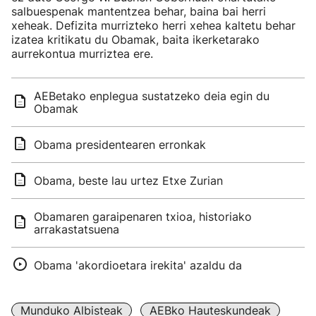
salbuespenak mantentzea behar, baina bai herri
xeheak. Defizita murrizteko herri xehea kaltetu behar
izatea kritikatu du Obamak, baita ikerketarako
aurrekontua murriztea ere.
AEBetako enplegua sustatzeko deia egin du
Obamak
Obama presidentearen erronkak
Obama, beste lau urtez Etxe Zurian
Obamaren garaipenaren txioa, historiako
arrakastatsuena
Obama 'akordioetara irekita' azaldu da
Munduko Albisteak
AEBko Hauteskundeak