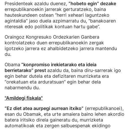
Presidenteak azaldu duenez,
“hobeto egin” dezake
errepublikanoekin jarrerak gerturatzeko, baina
hauteskundeen ostean “herri xeheari laguntzeko
agintaldia” jaso duela azpimarratu du, "banakoaren
nteresak edo politikak kontuan hartu gabe”.
Oraingoz Kongresuko Ordezkarien Ganbera
kontrolatzeko duen errepublikanoekin zergak
igotzeko jarrera ez ahalbidetzeko jarrera mantendu
du.
Obama
“konpromiso irekietarako eta ideia
berrietarako” prest
azaldu da, baina diru-sarrerak igo
egin behar dutela eta defizitaren murrizketa era
“orekatuan eta arduratsuan” egin behar dela
nabarmendu du.
"Amildegi fiskala"
“Ez diet atea aurpegi aurrean itxiko”
(errepublikanoei),
esan du Obamak, eta urte amaiera baino lehen akordio
batera iritsiko direla gaineratu du, murrizketa
automatikoak eta zergen salbuespenak ekidingo