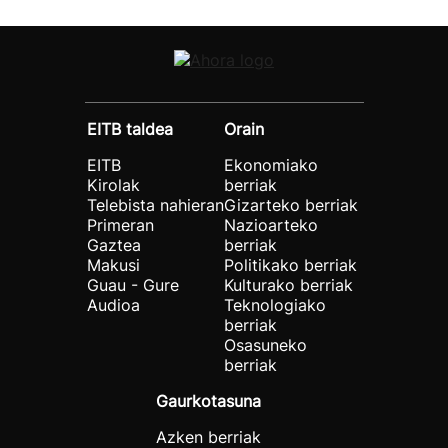
EITB taldea
Orain
EITB
Ekonomiako
Kirolak
berriak
Telebista nahieran
Gizarteko berriak
Primeran
Nazioarteko
Gaztea
berriak
Makusi
Politikako berriak
Guau - Gure
Kulturako berriak
Audioa
Teknologiako
berriak
Osasuneko
berriak
Gaurkotasuna
Azken berriak