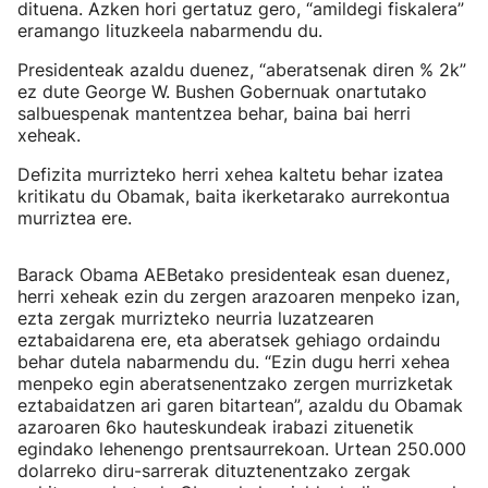
dituena. Azken hori gertatuz gero, “amildegi fiskalera”
eramango lituzkeela nabarmendu du.
Presidenteak azaldu duenez, “aberatsenak diren % 2k”
ez dute George W. Bushen Gobernuak onartutako
salbuespenak mantentzea behar, baina bai herri
xeheak.
Defizita murrizteko herri xehea kaltetu behar izatea
kritikatu du Obamak, baita ikerketarako aurrekontua
murriztea ere.
Barack Obama AEBetako presidenteak esan duenez,
herri xeheak ezin du zergen arazoaren menpeko izan,
ezta zergak murrizteko neurria luzatzearen
eztabaidarena ere, eta aberatsek gehiago ordaindu
behar dutela nabarmendu du. “Ezin dugu herri xehea
menpeko egin aberatsenentzako zergen murrizketak
eztabaidatzen ari garen bitartean”, azaldu du Obamak
azaroaren 6ko hauteskundeak irabazi zituenetik
egindako lehenengo prentsaurrekoan. Urtean 250.000
dolarreko diru-sarrerak dituztenentzako zergak