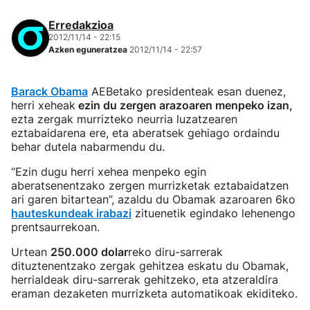
Erredakzioa
2012/11/14 - 22:15
Azken eguneratzea
2012/11/14 - 22:57
Barack Obama
AEBetako presidenteak esan duenez,
herri xeheak
ezin du zergen arazoaren menpeko izan,
ezta zergak murrizteko neurria luzatzearen
eztabaidarena ere, eta aberatsek gehiago ordaindu
behar dutela nabarmendu du.
“Ezin dugu herri xehea menpeko egin
aberatsenentzako zergen murrizketak eztabaidatzen
ari garen bitartean”, azaldu du Obamak azaroaren 6ko
hauteskundeak irabazi
zituenetik egindako lehenengo
prentsaurrekoan.
Urtean
250.000 dolar
reko diru-sarrerak
dituztenentzako zergak gehitzea eskatu du Obamak,
herrialdeak diru-sarrerak gehitzeko, eta atzeraldira
eraman dezaketen murrizketa automatikoak ekiditeko.