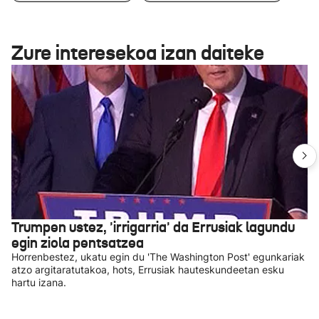
Zure interesekoa izan daiteke
Trumpen ustez, 'irrigarria' da Errusiak lagundu
egin ziola pentsatzea
Horrenbestez, ukatu egin du 'The Washington Post' egunkariak
atzo argitaratutakoa, hots, Errusiak hauteskundeetan esku
hartu izana.