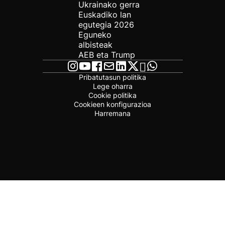
Ukrainako gerra
Euskadiko lan
egutegia 2026
Eguneko
albisteak
AEB eta Trump
Pribatutasun politika
Lege oharra
Cookie politika
Cookieen konfigurazioa
Harremana