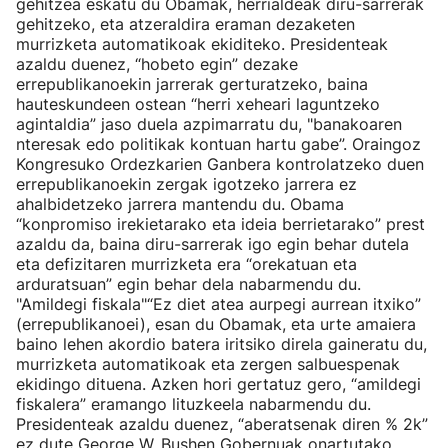
gehitzea eskatu du Obamak, herrialdeak diru-sarrerak
gehitzeko, eta atzeraldira eraman dezaketen
murrizketa automatikoak ekiditeko. Presidenteak
azaldu duenez, “hobeto egin” dezake
errepublikanoekin jarrerak gerturatzeko, baina
hauteskundeen ostean “herri xeheari laguntzeko
agintaldia” jaso duela azpimarratu du, "banakoaren
nteresak edo politikak kontuan hartu gabe”. Oraingoz
Kongresuko Ordezkarien Ganbera kontrolatzeko duen
errepublikanoekin zergak igotzeko jarrera ez
ahalbidetzeko jarrera mantendu du. Obama
“konpromiso irekietarako eta ideia berrietarako” prest
azaldu da, baina diru-sarrerak igo egin behar dutela
eta defizitaren murrizketa era “orekatuan eta
arduratsuan” egin behar dela nabarmendu du.
"Amildegi fiskala"“Ez diet atea aurpegi aurrean itxiko”
(errepublikanoei), esan du Obamak, eta urte amaiera
baino lehen akordio batera iritsiko direla gaineratu du,
murrizketa automatikoak eta zergen salbuespenak
ekidingo dituena. Azken hori gertatuz gero, “amildegi
fiskalera” eramango lituzkeela nabarmendu du.
Presidenteak azaldu duenez, “aberatsenak diren % 2k”
ez dute George W. Bushen Gobernuak onartutako