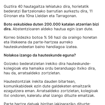
Guztira 40 hautagaitza lehiatuko dira, horietatik
bederatzi Bartzelonako barrutian aurkeztu dira, 11
Gironan eta 10na Lleidan eta Tarragonan.
Boto eskubidea duten 200.000 katalan atzerrian bizi
dira.
Abstentzioaren aldeko hautua egin izan dute.
Korreo bidezko botoa % 56 hazi da oraingo honetan
eta litekeena da parte-hartzea aurreko
hauteskundeetan baino handiagoa izatea.
Nolakoa izango da hauteskunde eguna?
Goizeko bederatzietan irekiko dira hauteskunde-
kolegioak eta hamaika ordu beranduago itxiko dira,
hau da, arratsaldeko zortzietan.
Hautestontziak irekita dauden bitartean,
komunikabideek ezin dute galdeketen emaitzarik
ezagutzera eman. Arratsaldeko zortzietan, kolegioak
itxi ondoren, kaleratu ahal izango dituzte emaitzak.
Parte hartze datuak birritan jakinaraziko dituzte: