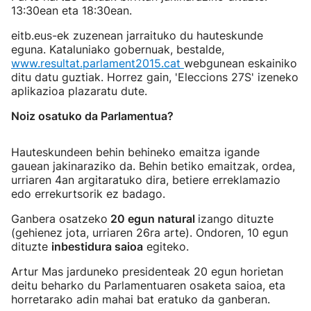
13:30ean eta 18:30ean.
eitb.eus-ek zuzenean jarraituko du hauteskunde
eguna. Kataluniako gobernuak, bestalde,
www.resultat.parlament2015.cat
webgunean eskainiko
ditu datu guztiak. Horrez gain, 'Eleccions 27S' izeneko
aplikazioa plazaratu dute.
Noiz osatuko da Parlamentua?
Hauteskundeen behin behineko emaitza igande
gauean jakinaraziko da. Behin betiko emaitzak, ordea,
urriaren 4an argitaratuko dira, betiere erreklamazio
edo errekurtsorik ez badago.
Ganbera osatzeko
20 egun natural
izango dituzte
(gehienez jota, urriaren 26ra arte). Ondoren, 10 egun
dituzte
inbestidura saioa
egiteko.
Artur Mas jarduneko presidenteak 20 egun horietan
deitu beharko du Parlamentuaren osaketa saioa, eta
horretarako adin mahai bat eratuko da ganberan.