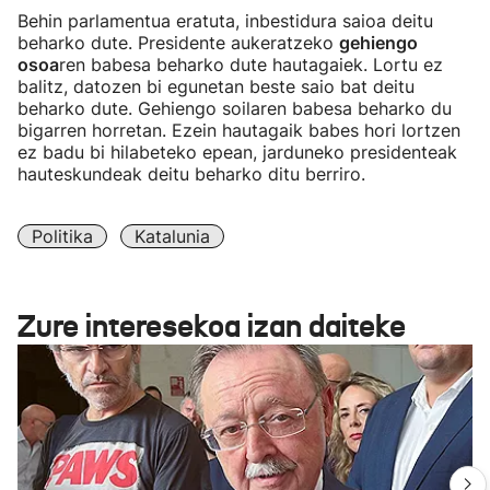
Behin parlamentua eratuta, inbestidura saioa deitu
beharko dute. Presidente aukeratzeko
gehiengo
osoa
ren babesa beharko dute hautagaiek. Lortu ez
balitz, datozen bi egunetan beste saio bat deitu
beharko dute. Gehiengo soilaren babesa beharko du
bigarren horretan. Ezein hautagaik babes hori lortzen
ez badu bi hilabeteko epean, jarduneko presidenteak
hauteskundeak deitu beharko ditu berriro.
Politika
Katalunia
Zure interesekoa izan daiteke