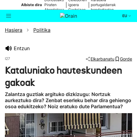
|
|
Albiste dira
Piraten
igoera
portugaldarrak
Abordatzea
Gasteizen
hondartzetan
EU
Hasiera
Politika
Aktualitatea
Bilatzailea
Politika
Entzun
I27
Elkarbanatu
Gorde
Kultura
Kataluniako hauteskundeen
gakoak
Ikusmiran
Zalantza guztiak argituko dizkizugu: Nortzuk
Eguraldia
aurkeztuko dira? Zenbat eserleku behar dira gehiengo
osoa edukitzeko? Noiz eratuko dute Parlamentua?