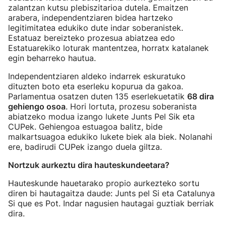
zalantzan kutsu plebiszitarioa dutela. Emaitzen
arabera, independentziaren bidea hartzeko
legitimitatea edukiko dute indar soberanistek.
Estatuaz bereizteko prozesua abiatzea edo
Estatuarekiko loturak mantentzea, horratx katalanek
egin beharreko hautua.
Independentziaren aldeko indarrek eskuratuko
dituzten boto eta eserleku kopurua da gakoa.
Parlamentua osatzen duten 135 eserlekuetatik
68 dira
gehiengo osoa
. Hori lortuta, prozesu soberanista
abiatzeko modua izango lukete Junts Pel Sik eta
CUPek. Gehiengoa estuagoa balitz, bide
malkartsuagoa edukiko lukete biek ala biek. Nolanahi
ere, badirudi CUPek izango duela giltza.
Nortzuk aurkeztu dira hauteskundeetara?
Hauteskunde hauetarako propio aurkezteko sortu
diren bi hautagaitza daude: Junts pel Si eta Catalunya
Si que es Pot. Indar nagusien hautagai guztiak berriak
dira.