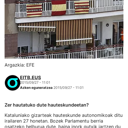
Argazkia: EFE
EITB.EUS
2015/09/27 - 11:01
Azken eguneratzea
2015/09/27 - 11:01
Zer hautatuko dute hauteskundeetan?
Kataluniako gizarteak hauteskunde autonomikoak ditu
irailaren 27 honetan. Bozek Parlamentu berria
osatzeko helburua dute, baina inork gutxik jartzen du