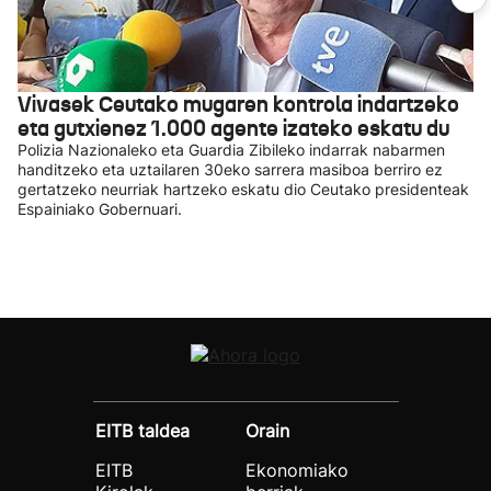
Vivasek Ceutako mugaren kontrola indartzeko
eta gutxienez 1.000 agente izateko eskatu du
Polizia Nazionaleko eta Guardia Zibileko indarrak nabarmen
handitzeko eta uztailaren 30eko sarrera masiboa berriro ez
gertatzeko neurriak hartzeko eskatu dio Ceutako presidenteak
Espainiako Gobernuari.
EITB taldea
Orain
EITB
Ekonomiako