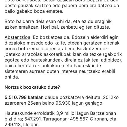
beste gauzak sartzea edo papera bera eraldatzea da
balio gabeko boza ematea.
Boto baldarra dela esan ohi da, eta ez du eraginik
azken emaitzan. Hori bai, zenbatu egiten dituzte.
Abstentzioa
: Ez bozkatzea da. Edozein alderdiri egin
diezaioke mesede edo kalte, etxean geratzen direnak
noren boto-emaile diren arabera. Bozkatzera ez
joateko arrazoiak askotarikoak izan daitezke (gaixorik
egotea edo hauteskundeak direla ez jakitea, adibidez),
baina herritarrek politikaren eta hauteskunde
sistemaren aurrean duten interesa neurtzeko erabili
ohi da.
Nortzuk bozkatuko dute?
5.510.798 katalan
daude bozkatzera deituta, 2012ko
azaroaren 25ean baino 96.930 lagun gehiago.
Hauteskunde erroldatik 3,9 milioi lagun Bartzelonan
bizi dira; 547.291, Tarragonan; 495.557, Gironan, eta
299.113, Lleidan.