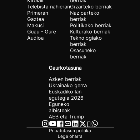
Kirolak
berriak
Telebista nahieran
Gizarteko berriak
Primeran
Nazioarteko
Gaztea
berriak
Makusi
Politikako berriak
Guau - Gure
Kulturako berriak
Audioa
Teknologiako
berriak
Osasuneko
berriak
Gaurkotasuna
Azken berriak
Ukrainako gerra
Euskadiko lan
egutegia 2026
Eguneko
albisteak
AEB eta Trump
Pribatutasun politika
Lege oharra