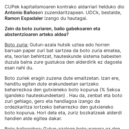
CUPek kapitalismoaren kontrako aldarriari helduko dio
Antonio Baños
en zuzendaritzapean. UDCk, bestalde,
Ramon Espadaler
izango du hautagai.
Zein da boto zuriaren, balio gabekoaren eta
abstentzioaren arteko aldea?
Boto zuria:
Gutun-azala hutsik uztea edo horren
barruan paper zuri bat sartzea da boto zuria ematea,
eta, teorian behintzat, hauteskunde sistema babesten
duzula baina zure gustukoa den alderdirik ez dagoela
esan nahi du.
Boto zuriek eragin zuzena dute emaitzetan. Izan ere,
handitu egiten dute erakundeetan sartzeko
beharrezkoa den gutxieneko boto kopurua (% 5ekoa
igandeko hauteskundeetan) . Hau da, zenbat eta boto
zuri gehiago, gero eta handiagoa izango da
ordezkaritza lortzeko beharrezko den gutxieneko
boto kopurua. Hori dela eta, zuriz bozkatzeak alderdi
handien alde egitea dakar.
Boto baliogabea
: Gutun-azalean boto-papera ez den