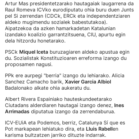
Artur Mas presidentetzarako hautagaiak laugarrena da
Raul Romeva ICVko eurodiputatu ohia buru duen Junts
pel Si zerrendan (CDCk, ERCk eta independentziaren
aldeko mugimendu sozialek babestutakoa).
Aipatzekoa da azken hamarkadetan Katalunian
izandako koalizio garrantzitsuena, CIU, apurtu egin
dela hitzordu honetarako.
PSCk
Miquel Iceta
buruzagiaren aldeko apustua egin
du. Sozialistak Konstituzioaren erreforma izango du
proposamen nagusi.
PPk ere aurpegi "berria" izango du lehiarako. Alicia
Sanchez Camacho barik,
Xavier Garcia Albiol
Badalonako alkate ohia aukeratu du.
Albert Rivera Espainiako hauteskundeetarako
Ciutadans alderdiaren hautagai izango denez,
Ines
Arrimadas
diputatua izango da zerrendaburua.
ICV-EUiA eta Podemos, berriz, Catalunya Sí que es
Pot markapean lehiatuko dira, eta
Lluis Rabell
en
karisma bultzatzen jarriko dituzte indarrak.