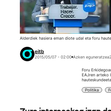
Alderdiek hasiera eman diote udal eta foru hau
eitb
2015/05/07 - 02:00
Azken eguneratzea
Foru Erkidegoan
EAJren arteko 
hauteskundeeta
Politika
F