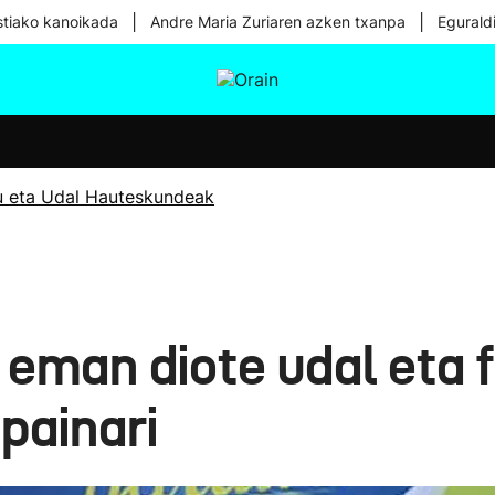
|
|
tiako kanoikada
Andre Maria Zuriaren azken txanpa
Egurald
tura
Ikusmiran
Egural
Osasuna
Teknologia
u eta Udal Hauteskundeak
 eman diote udal eta 
painari