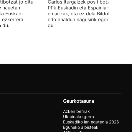
ibotzat jo ditu
Carlos Iturgaizek positibotzat jo ditu
 hauetan
PPk Euskadin eta Espainian lortutako
ta Euskadi
emaitzak, eta ez dela Bilduko alkateri
a ezkerrera
edo ahaldun nagusirik egongo ziurtat
 du.
du.
Gaurkotasuna
Azken berriak
Ukrainako gerra
Euskadiko lan egutegia 2026
Eguneko albisteak