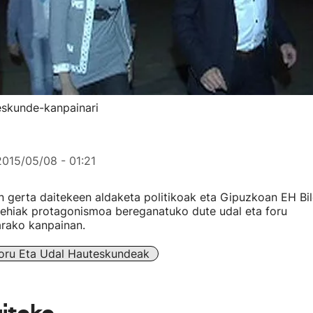
teskunde-kanpainari
2015/05/08 - 01:21
 gerta daitekeen aldaketa politikoak eta Gipuzkoan EH Bil
lehiak protagonismoa bereganatuko dute udal eta foru
rako kanpainan.
oru Eta Udal Hauteskundeak