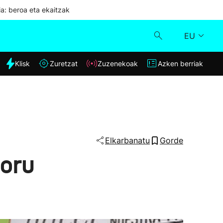
ia: beroa eta ekaitzak
EU
dia
Klisk
Zuretzat
Zuzenekoak
Azken berriak
Klisk
Zuzenekoak
Zuretzat
Elkarbanatu
Gorde
foru
Azken berriak