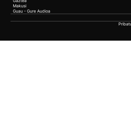
Gaztea
Makusi
Guau - Gure Audioa
Pribat