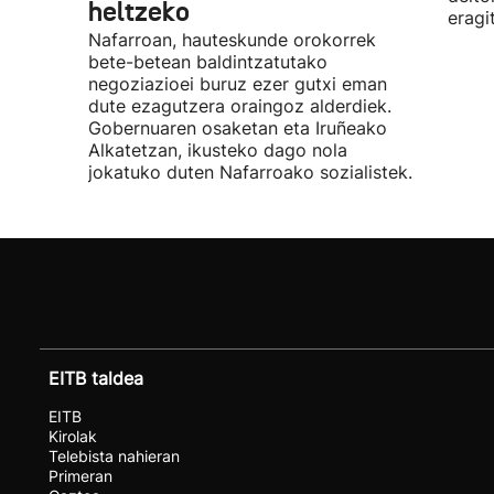
heltzeko
eragi
Nafarroan, hauteskunde orokorrek
bete-betean baldintzatutako
negoziazioei buruz ezer gutxi eman
dute ezagutzera oraingoz alderdiek.
Gobernuaren osaketan eta Iruñeako
Alkatetzan, ikusteko dago nola
jokatuko duten Nafarroako sozialistek.
EITB taldea
EITB
Kirolak
Telebista nahieran
Primeran