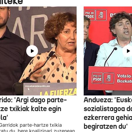
aiteke
ido: 'Argi dago parte-
Andueza: 'Eusk
ze txikiak kalte egin
sozialistagoa d
la'
ezkerrera gehi
 Garridok parte-hartze txikia
begiratzen du'
ratu du, bere koalizioari zuzenean