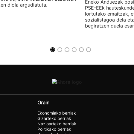
Eneko Anduezak posit
ten diola argudiatuta.
PSE-EEk hauteskunde
lortutako emaitzak, e
sozialistagoa dela et
begiratzen duela esan
Orain
Ekonomiako berriak
Gizarteko berriak
Nazioarteko berriak
Politikako berriak