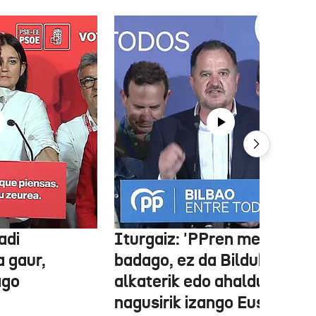
adi
Iturgaiz: 'PPren menpe
a gaur,
badago, ez da Bilduko
ago
alkaterik edo ahaldun
nagusirik izango Euskadin'