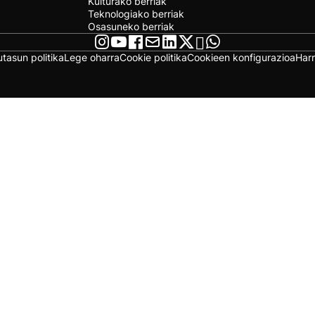
Kulturako berriak
Teknologiako berriak
Osasuneko berriak
utasun politika
Lege oharra
Cookie politika
Cookieen konfigurazioa
Har