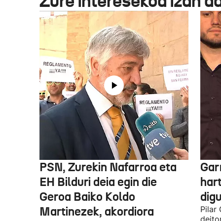
Zure interesekoa izan d
PSN, Zurekin Nafarroa eta
Garr
EH Bilduri deia egin die
hart
Geroa Baiko Koldo
digu
Martinezek, akordiora
Pilar
deito