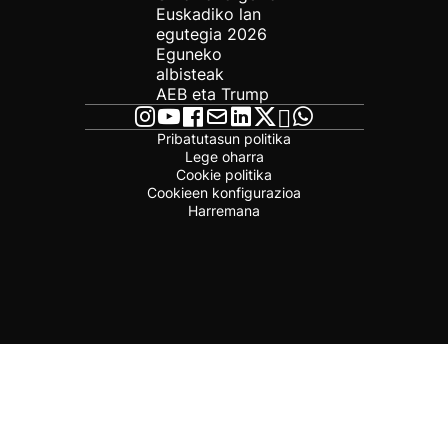
Euskadiko lan
egutegia 2026
Eguneko
albisteak
AEB eta Trump
Pribatutasun politika
Lege oharra
Cookie politika
Cookieen konfigurazioa
Harremana