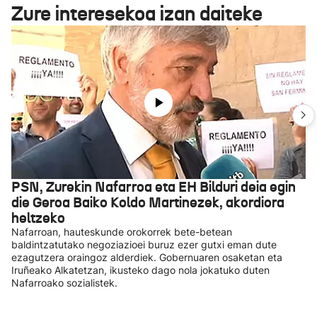
Zure interesekoa izan daiteke
PSN, Zurekin Nafarroa eta EH Bilduri deia egin
die Geroa Baiko Koldo Martinezek, akordiora
heltzeko
Nafarroan, hauteskunde orokorrek bete-betean
baldintzatutako negoziazioei buruz ezer gutxi eman dute
ezagutzera oraingoz alderdiek. Gobernuaren osaketan eta
Iruñeako Alkatetzan, ikusteko dago nola jokatuko duten
Nafarroako sozialistek.