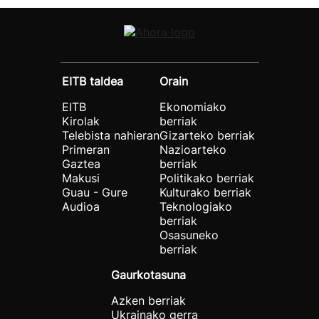
EITB taldea
Orain
EITB
Ekonomiako
Kirolak
berriak
Telebista nahieran
Gizarteko berriak
Primeran
Nazioarteko
Gaztea
berriak
Makusi
Politikako berriak
Guau - Gure
Kulturako berriak
Audioa
Teknologiako
berriak
Osasuneko
berriak
Gaurkotasuna
Azken berriak
Ukrainako gerra