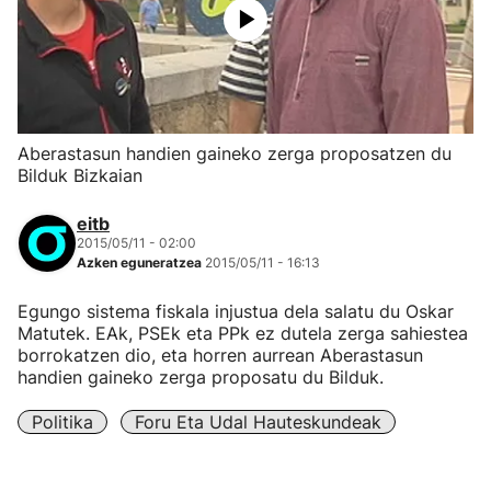
Aberastasun handien gaineko zerga proposatzen du
Bilduk Bizkaian
eitb
2015/05/11 - 02:00
Azken eguneratzea
2015/05/11 - 16:13
Egungo sistema fiskala injustua dela salatu du Oskar
Matutek. EAk, PSEk eta PPk ez dutela zerga sahiestea
borrokatzen dio, eta horren aurrean Aberastasun
handien gaineko zerga proposatu du Bilduk.
Politika
Foru Eta Udal Hauteskundeak