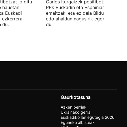
ibotzat jo ditu
Carlos Iturgaizek positibotzat jo ditu
 hauetan
PPk Euskadin eta Espainian lortutako
ta Euskadi
emaitzak, eta ez dela Bilduko alkateri
a ezkerrera
edo ahaldun nagusirik egongo ziurtat
 du.
du.
Gaurkotasuna
Azken berriak
Ukrainako gerra
Euskadiko lan egutegia 2026
Eguneko albisteak