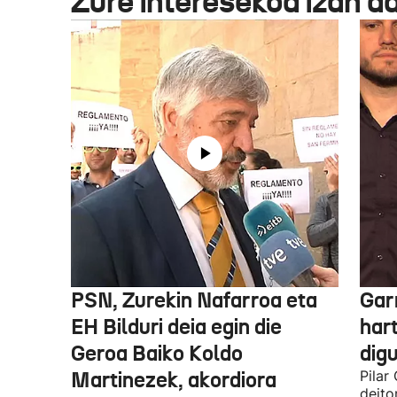
Zure interesekoa izan d
PSN, Zurekin Nafarroa eta
Garr
EH Bilduri deia egin die
hart
Geroa Baiko Koldo
digu
Martinezek, akordiora
Pilar
deito