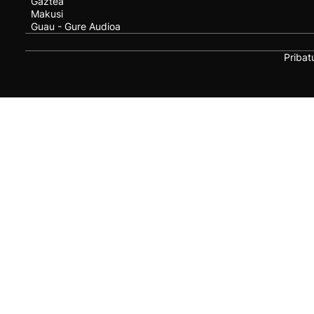
Gaztea
Makusi
Guau - Gure Audioa
Pribat