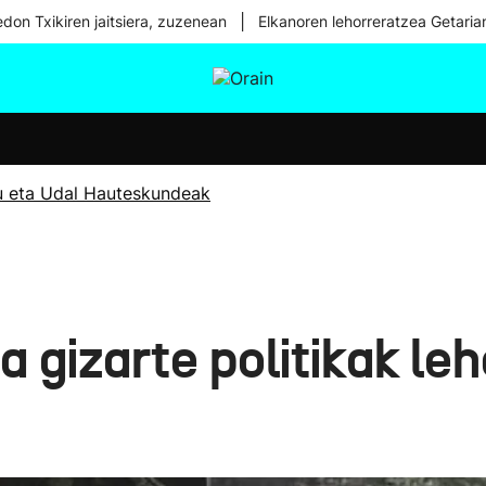
|
don Txikiren jaitsiera, zuzenean
Elkanoren lehorreratzea Getaria
tura
Ikusmiran
Egural
Osasuna
Teknologia
u eta Udal Hauteskundeak
 gizarte politikak leh