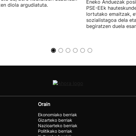
Eneko Anduezak posit
ten diola argudiatuta.
PSE-EEk hauteskunde
lortutako emaitzak, e
sozialistagoa dela et
begiratzen duela esan
Orain
Ekonomiako berriak
Gizarteko berriak
Nazioarteko berriak
Politikako berriak