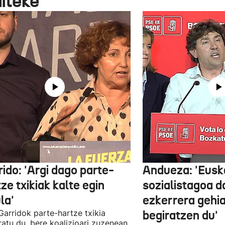
aiteke
ido: 'Argi dago parte-
Andueza: 'Eusk
ze txikiak kalte egin
sozialistagoa d
la'
ezkerrera gehi
 Garridok parte-hartze txikia
begiratzen du'
ratu du, bere koalizioari zuzenean