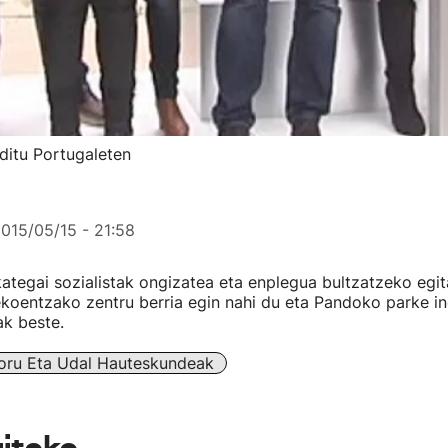
 ditu Portugaleten
015/05/15 - 21:58
kategai sozialistak ongizatea eta enplegua bultzatzeko egi
ekoentzako zentru berria egin nahi du eta Pandoko parke in
ak beste.
oru Eta Udal Hauteskundeak