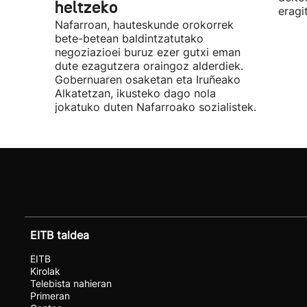
heltzeko
eragi
Nafarroan, hauteskunde orokorrek
bete-betean baldintzatutako
negoziazioei buruz ezer gutxi eman
dute ezagutzera oraingoz alderdiek.
Gobernuaren osaketan eta Iruñeako
Alkatetzan, ikusteko dago nola
jokatuko duten Nafarroako sozialistek.
EITB taldea
EITB
Kirolak
Telebista nahieran
Primeran