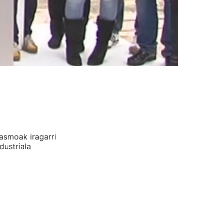
tasmoak iragarri
dustriala