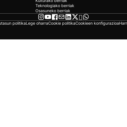
Kulturako berriak
Teknologiako berriak
Osasuneko berriak
utasun politika
Lege oharra
Cookie politika
Cookieen konfigurazioa
Har