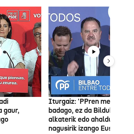
adi
Iturgaiz: 'PPren menpe
a gaur,
badago, ez da Bilduko
ago
alkaterik edo ahaldun
nagusirik izango Euskadin'