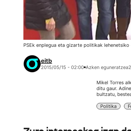
PSEk enplegua eta gizarte politikak lehenetsiko
eitb
2015/05/15 - 02:00
Azken eguneratzea
2
Mikel Torres al
ditu gaur. Adin
bultzatu, beste
Politika
F