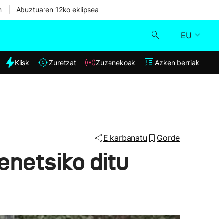
|
n
Abuztuaren 12ko eklipsea
EU
dia
Klisk
Zuretzat
Zuzenekoak
Azken berriak
Klisk
Zuzenekoak
Zuretzat
Elkarbanatu
Gorde
enetsiko ditu
Azken berriak