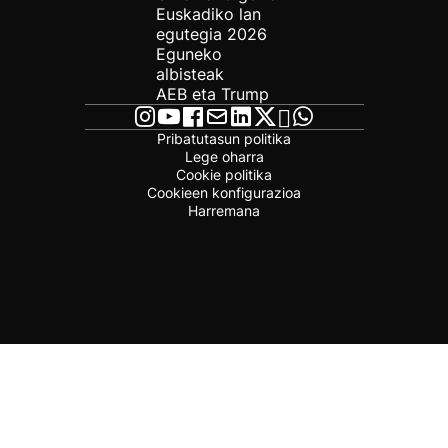
Euskadiko lan
egutegia 2026
Eguneko
albisteak
AEB eta Trump
Pribatutasun politika
Lege oharra
Cookie politika
Cookieen konfigurazioa
Harremana