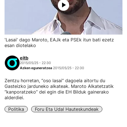
'Lasai' dago Maroto, EAJk eta PSEk itun bati ezetz
esan diotelako
eitb
2015/05/25 - 22:30
Azken eguneratzea
2015/05/25 - 22:30
Zentzu horretan, “oso lasai” dagoela aitortu du
Gasteizko jarduneko alkateak. Maroto Alkatetzatik
“kanporatzeko” dei egin die EH Bilduk gainerako
alderdiei.
Politika
Foru Eta Udal Hauteskundeak