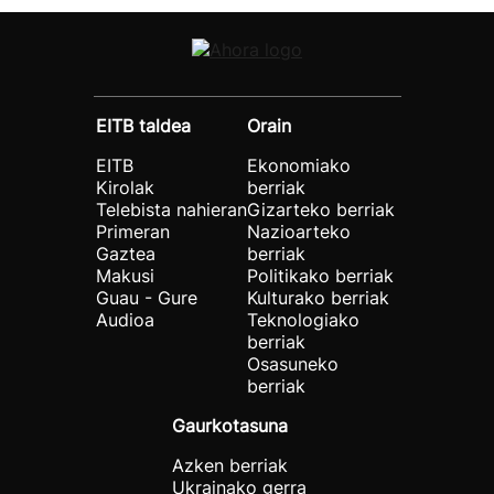
EITB taldea
Orain
EITB
Ekonomiako
Kirolak
berriak
Telebista nahieran
Gizarteko berriak
Primeran
Nazioarteko
Gaztea
berriak
Makusi
Politikako berriak
Guau - Gure
Kulturako berriak
Audioa
Teknologiako
berriak
Osasuneko
berriak
Gaurkotasuna
Azken berriak
Ukrainako gerra