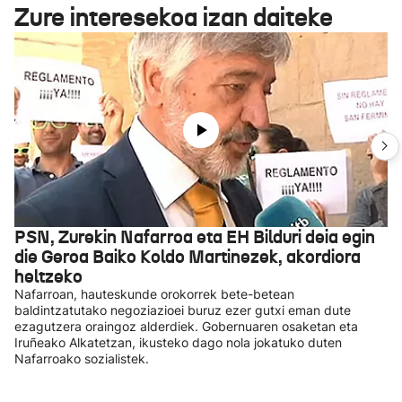
Zure interesekoa izan daiteke
PSN, Zurekin Nafarroa eta EH Bilduri deia egin
die Geroa Baiko Koldo Martinezek, akordiora
heltzeko
Nafarroan, hauteskunde orokorrek bete-betean
baldintzatutako negoziazioei buruz ezer gutxi eman dute
ezagutzera oraingoz alderdiek. Gobernuaren osaketan eta
Iruñeako Alkatetzan, ikusteko dago nola jokatuko duten
Nafarroako sozialistek.