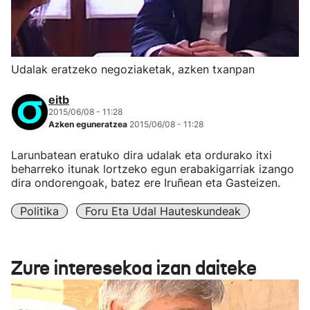
Udalak eratzeko negoziaketak, azken txanpan
eitb
2015/06/08 - 11:28
Azken eguneratzea
2015/06/08 - 11:28
Larunbatean eratuko dira udalak eta ordurako itxi
beharreko itunak lortzeko egun erabakigarriak izango
dira ondorengoak, batez ere Iruñean eta Gasteizen.
Politika
Foru Eta Udal Hauteskundeak
Zure interesekoa izan daiteke