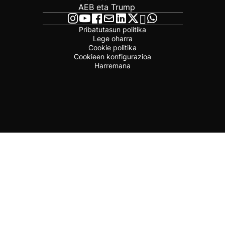
AEB eta Trump
Pribatutasun politika
Lege oharra
Cookie politika
Cookieen konfigurazioa
Harremana