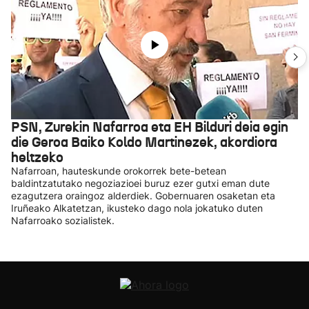
PSN, Zurekin Nafarroa eta EH Bilduri deia egin
die Geroa Baiko Koldo Martinezek, akordiora
heltzeko
Nafarroan, hauteskunde orokorrek bete-betean
baldintzatutako negoziazioei buruz ezer gutxi eman dute
ezagutzera oraingoz alderdiek. Gobernuaren osaketan eta
Iruñeako Alkatetzan, ikusteko dago nola jokatuko duten
Nafarroako sozialistek.