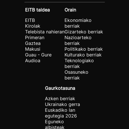
EITB taldea
Orain
EITB
Ekonomiako
Kirolak
berriak
Telebista nahieran
Gizarteko berriak
Primeran
Nazioarteko
Gaztea
berriak
Makusi
Politikako berriak
Guau - Gure
Kulturako berriak
Audioa
Teknologiako
berriak
Osasuneko
berriak
Gaurkotasuna
Azken berriak
Ukrainako gerra
Euskadiko lan
egutegia 2026
Eguneko
albisteak