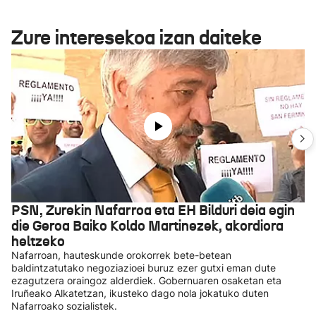
Zure interesekoa izan daiteke
PSN, Zurekin Nafarroa eta EH Bilduri deia egin
die Geroa Baiko Koldo Martinezek, akordiora
heltzeko
Nafarroan, hauteskunde orokorrek bete-betean
baldintzatutako negoziazioei buruz ezer gutxi eman dute
ezagutzera oraingoz alderdiek. Gobernuaren osaketan eta
Iruñeako Alkatetzan, ikusteko dago nola jokatuko duten
Nafarroako sozialistek.