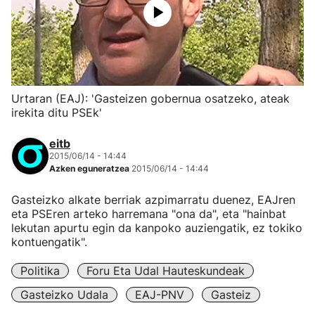
Urtaran (EAJ): 'Gasteizen gobernua osatzeko, ateak
irekita ditu PSEk'
eitb
2015/06/14 - 14:44
Azken eguneratzea
2015/06/14 - 14:44
Gasteizko alkate berriak azpimarratu duenez, EAJren
eta PSEren arteko harremana "ona da", eta "hainbat
lekutan apurtu egin da kanpoko auziengatik, ez tokiko
kontuengatik".
Politika
Foru Eta Udal Hauteskundeak
Gasteizko Udala
EAJ-PNV
Gasteiz