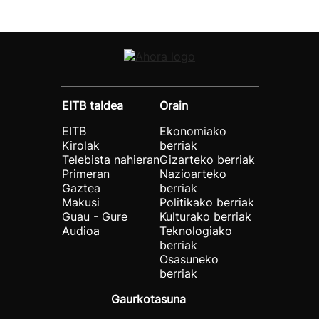
EITB taldea
Orain
EITB
Ekonomiako
Kirolak
berriak
Telebista nahieran
Gizarteko berriak
Primeran
Nazioarteko
Gaztea
berriak
Makusi
Politikako berriak
Guau - Gure
Kulturako berriak
Audioa
Teknologiako
berriak
Osasuneko
berriak
Gaurkotasuna