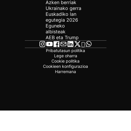
Azken berriak
Ukrainako gerra
Euskadiko lan
egutegia 2026
Eguneko
albisteak
AEB eta Trump
Pribatutasun politika
Lege oharra
Cookie politika
Cookieen konfigurazioa
Harremana