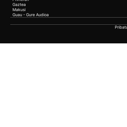
Gaztea
Makusi
Guau - Gure Audioa
Pribat