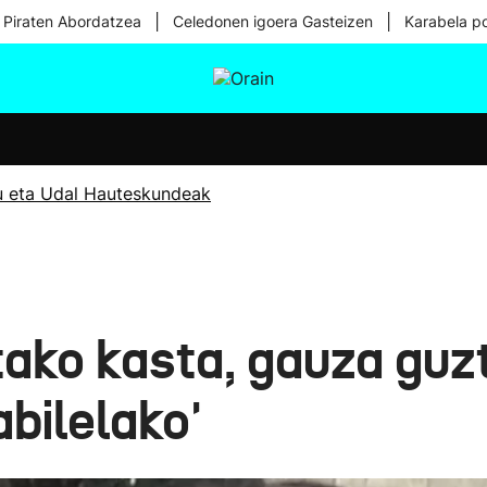
|
|
 Piraten Abordatzea
Celedonen igoera Gasteizen
Karabela p
tura
Ikusmiran
Egural
Osasuna
Teknologia
u eta Udal Hauteskundeak
ako kasta, gauza guzt
abilelako'