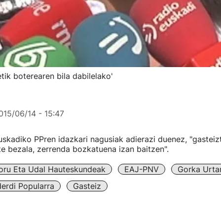
ik boterearen bila dabilelako'
015/06/14 - 15:47
skadiko PPren idazkari nagusiak adierazi duenez, "gasteiz
te bezala, zerrenda bozkatuena izan baitzen".
oru Eta Udal Hauteskundeak
EAJ-PNV
Gorka Urta
erdi Popularra
Gasteiz