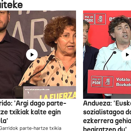
aiteke
ido: 'Argi dago parte-
Andueza: 'Eusk
ze txikiak kalte egin
sozialistagoa d
la'
ezkerrera gehi
 Garridok parte-hartze txikia
begiratzen du'