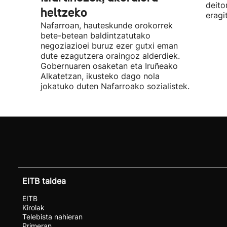
deito
heltzeko
eragi
Nafarroan, hauteskunde orokorrek
bete-betean baldintzatutako
negoziazioei buruz ezer gutxi eman
dute ezagutzera oraingoz alderdiek.
Gobernuaren osaketan eta Iruñeako
Alkatetzan, ikusteko dago nola
jokatuko duten Nafarroako sozialistek.
EITB taldea
EITB
Kirolak
Telebista nahieran
Primeran