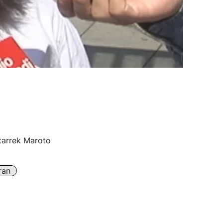
tarrek Maroto
ran