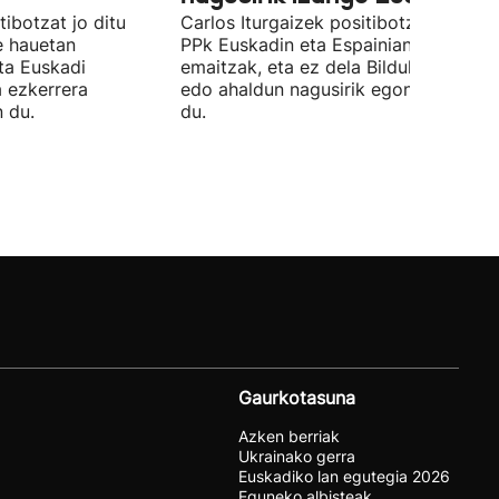
ibotzat jo ditu
Carlos Iturgaizek positibotzat jo ditu
 hauetan
PPk Euskadin eta Espainian lortutako
ta Euskadi
emaitzak, eta ez dela Bilduko alkateri
a ezkerrera
edo ahaldun nagusirik egongo ziurtat
 du.
du.
Gaurkotasuna
Azken berriak
Ukrainako gerra
Euskadiko lan egutegia 2026
Eguneko albisteak