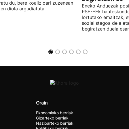
ratu du, bere koalizioari zuzenean
Eneko Anduezak posit
ten diola argudiatuta.
PSE-EEk hauteskunde
lortutako emaitzak, e
sozialistagoa dela et
begiratzen duela esan
Orain
Ekonomiako berriak
Gizarteko berriak
Nazioarteko berriak
Politikako berriak