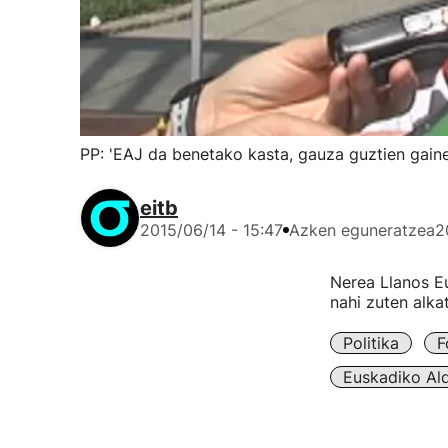
PP: 'EAJ da benetako kasta, gauza guztien gainet
eitb
2015/06/14 - 15:47
Azken eguneratzea
2
Nerea Llanos Eu
nahi zuten alka
Politika
F
Euskadiko Ald