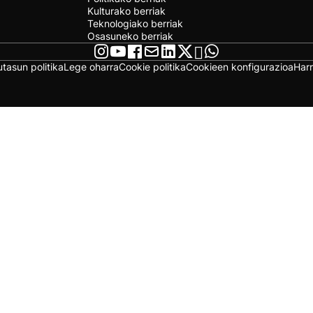
Kulturako berriak
Teknologiako berriak
Osasuneko berriak
utasun politika
Lege oharra
Cookie politika
Cookieen konfigurazioa
Har