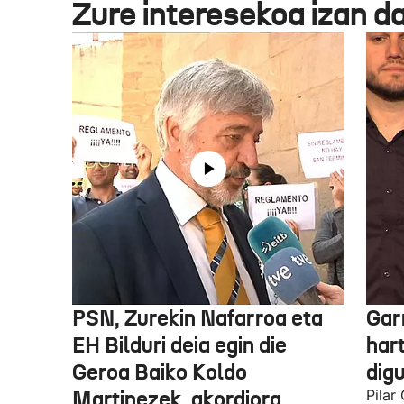
Zure interesekoa izan d
PSN, Zurekin Nafarroa eta
Garr
EH Bilduri deia egin die
hart
Geroa Baiko Koldo
digu
Martinezek, akordiora
Pilar