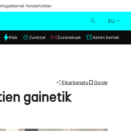
ortugaldarrak hondartzetan
EU
dia
Klisk
Zuretzat
Zuzenekoak
Azken berriak
Klisk
Zuzenekoak
Zuretzat
Elkarbanatu
Gorde
ien gainetik
Azken berriak