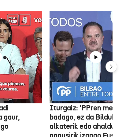
adi
Iturgaiz: 'PPren menpe
a gaur,
badago, ez da Bilduko
ago
alkaterik edo ahaldun
nagusirik izango Euskadin'