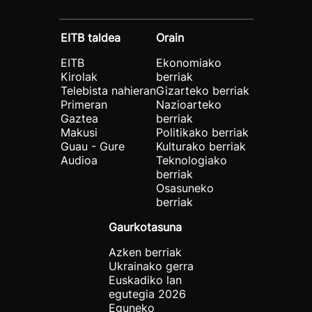
EITB taldea
Orain
EITB
Ekonomiako
Kirolak
berriak
Telebista nahieran
Gizarteko berriak
Primeran
Nazioarteko
Gaztea
berriak
Makusi
Politikako berriak
Guau - Gure
Kulturako berriak
Audioa
Teknologiako
berriak
Osasuneko
berriak
Gaurkotasuna
Azken berriak
Ukrainako gerra
Euskadiko lan
egutegia 2026
Eguneko