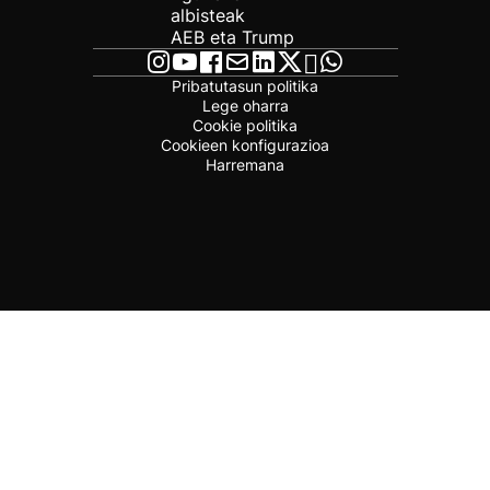
albisteak
AEB eta Trump
Pribatutasun politika
Lege oharra
Cookie politika
Cookieen konfigurazioa
Harremana