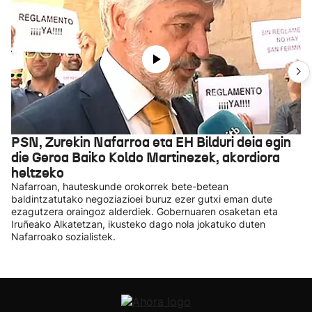
PSN, Zurekin Nafarroa eta EH Bilduri deia egin
die Geroa Baiko Koldo Martinezek, akordiora
heltzeko
Nafarroan, hauteskunde orokorrek bete-betean
baldintzatutako negoziazioei buruz ezer gutxi eman dute
ezagutzera oraingoz alderdiek. Gobernuaren osaketan eta
Iruñeako Alkatetzan, ikusteko dago nola jokatuko duten
Nafarroako sozialistek.