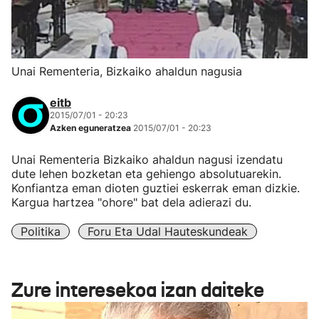
Unai Rementeria, Bizkaiko ahaldun nagusia
eitb
2015/07/01 - 20:23
Azken eguneratzea
2015/07/01 - 20:23
Unai Rementeria Bizkaiko ahaldun nagusi izendatu
dute lehen bozketan eta gehiengo absolutuarekin.
Konfiantza eman dioten guztiei eskerrak eman dizkie.
Kargua hartzea "ohore" bat dela adierazi du.
Politika
Foru Eta Udal Hauteskundeak
Zure interesekoa izan daiteke