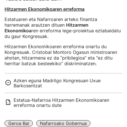
Hitzarmen Ekonomikoaren erreforma
Estatuaren eta Nafarroaren arteko finantza
harremanak arautzen dituen
Hitzarmen
Ekonomikoa
ren erreforma lege-proiektua eztabaidatu
du gaur Kongresuak.
Hitzarmen Ekonomikoaren erreforma onartu du
Kongresuak. Cristobal Montoro Ogasun ministroaren
ahotan, hitzarmena ez da “pribilegioa” eta “ez ditu
herritar batzuk besteekiko” diskriminatzen.
Azken eguna Madrilgo Kongresuan Uxue
Barkosentzat
Estatua-Nafarroa Hitzarmen Ekonomikoaren
erreforma onartu dute
Geroa Bai
Nafarroako Gobernua