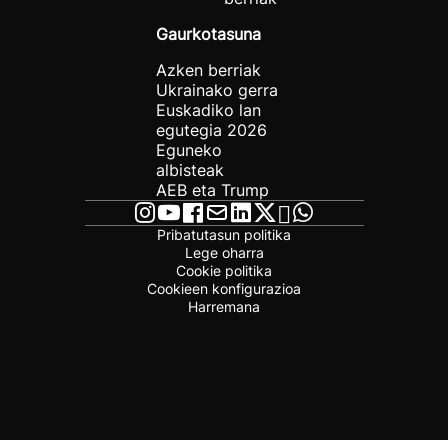
Gaurkotasuna
Azken berriak
Ukrainako gerra
Euskadiko lan
egutegia 2026
Eguneko
albisteak
AEB eta Trump
Pribatutasun politika
Lege oharra
Cookie politika
Cookieen konfigurazioa
Harremana