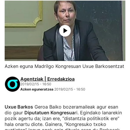
Azken eguna Madrilgo Kongresuan Uxue Barkosentzat
Agentziak | Erredakzioa
2019/02/15 - 16:50
Azken eguneratzea
2019/02/15 - 16:50
Uxue Barkos
Geroa Baiko bozeramaileak agur esan
dio gaur
Diputatuen Kongresua
ri. Egindako lanarekin
pozik agertu da; izan ere, “distantzia politikotik ere”
hala onartu diote. Gainera, “Kongresuko txoko