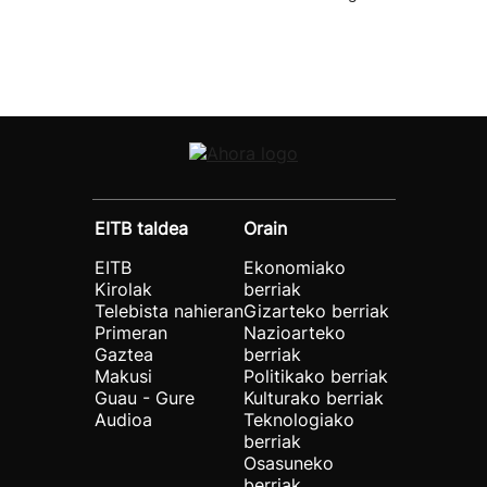
EITB taldea
Orain
EITB
Ekonomiako
Kirolak
berriak
Telebista nahieran
Gizarteko berriak
Primeran
Nazioarteko
Gaztea
berriak
Makusi
Politikako berriak
Guau - Gure
Kulturako berriak
Audioa
Teknologiako
berriak
Osasuneko
berriak