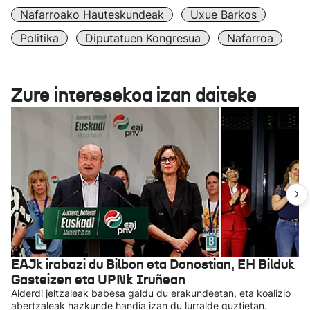
Nafarroako Hauteskundeak
Uxue Barkos
Politika
Diputatuen Kongresua
Nafarroa
Zure interesekoa izan daiteke
EAJk irabazi du Bilbon eta Donostian, EH Bilduk
Gasteizen eta UPNk Iruñean
Alderdi jeltzaleak babesa galdu du erakundeetan, eta koalizio
abertzaleak hazkunde handia izan du lurralde guztietan.