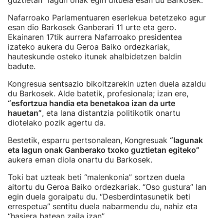
guztietan” lagun onak egin dituela esan du Barkosek.
Nafarroako Parlamentuaren eserlekua betetzeko agur
esan dio Barkosek Ganberari 11 urte eta gero.
Ekainaren 17tik aurrera Nafarroako presidentea
izateko aukera du Geroa Baiko ordezkariak,
hauteskunde osteko itunek ahalbidetzen baldin
badute.
Kongresua sentsazio bikoitzarekin uzten duela azaldu
du Barkosek. Alde batetik, profesionala; izan ere,
“esfortzua handia eta benetakoa izan da urte
hauetan”
, eta lana distantzia politikotik onartu
diotelako pozik agertu da.
Bestetik, esparru pertsonalean, Kongresuak
“lagunak
eta lagun onak Ganberako txoko guztietan egiteko”
aukera eman diola onartu du Barkosek.
Toki bat uzteak beti “malenkonia” sortzen duela
aitortu du Geroa Baiko ordezkariak. “Oso gustura” lan
egin duela goraipatu du. “Desberdintasunetik beti
errespetua” sentitu duela nabarmendu du, nahiz eta
“hasiera batean zaila izan”.