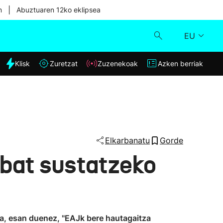
|
n
Abuztuaren 12ko eklipsea
EU
dia
Klisk
Zuretzat
Zuzenekoak
Azken berriak
Klisk
Zuzenekoak
Zuretzat
Elkarbanatu
Gorde
e bat sustatzeko
Azken berriak
ta, esan duenez, "EAJk bere hautagaitza