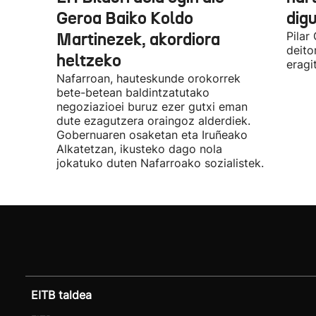
Geroa Baiko Koldo
digu
Martinezek, akordiora
Pilar
deito
heltzeko
eragi
Nafarroan, hauteskunde orokorrek
bete-betean baldintzatutako
negoziazioei buruz ezer gutxi eman
dute ezagutzera oraingoz alderdiek.
Gobernuaren osaketan eta Iruñeako
Alkatetzan, ikusteko dago nola
jokatuko duten Nafarroako sozialistek.
EITB taldea