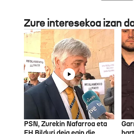
Zure interesekoa izan d
PSN, Zurekin Nafarroa eta
Garr
EH Bilduri deia egin die
hart