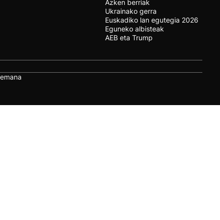
Azken berriak
Ukrainako gerra
Euskadiko lan egutegia 2026
Eguneko albisteak
AEB eta Trump
remana