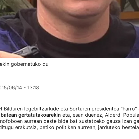
nekin gobernatuko du'
015/06/14 - 13:18
H Bilduren legebiltzarkide eta Sorturen presidentea "harro"
nbatean gertatutakoarekin
eta, esan duenez, Alderdi Popular
enofoboen aurrean beste bide bat sustatzeko gauza izan g
itugu erakutsiz, betiko politiken aurrean, jarduteko beste