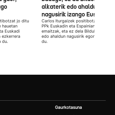
ago
alkaterik edo ahaldun
nagusirik izango Euskadin'
ibotzat jo ditu
Carlos Iturgaizek positibotzat jo ditu
 hauetan
PPk Euskadin eta Espainian lortutako
ta Euskadi
emaitzak, eta ez dela Bilduko alkateri
a ezkerrera
edo ahaldun nagusirik egongo ziurtat
 du.
du.
Gaurkotasuna