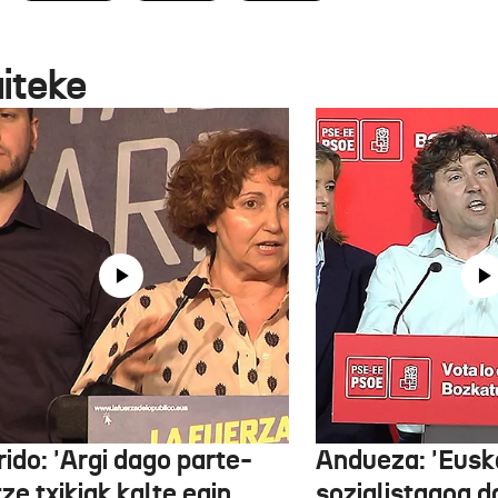
aiteke
ido: 'Argi dago parte-
Andueza: 'Eusk
ze txikiak kalte egin
sozialistagoa d