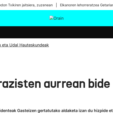
|
don Txikiren jaitsiera, zuzenean
Elkanoren lehorreratzea Getaria
tura
Ikusmiran
Egural
Osasuna
Teknologia
u eta Udal Hauteskundeak
rrazisten aurrean bid
sidenteak Gasteizen gertatutako aldaketa izan du hizpide e