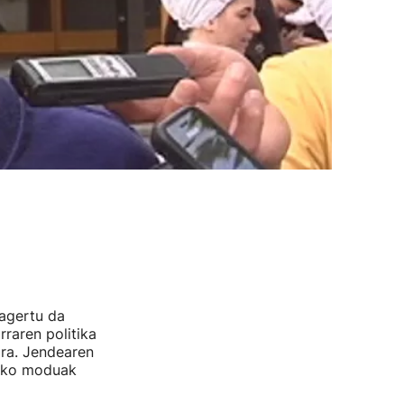
 agertu da
raren politika
ara. Jendearen
lako moduak