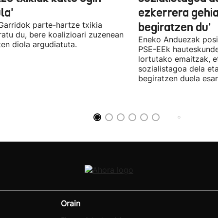
la'
ezkerrera gehi
 Garridok parte-hartze txikia
begiratzen du'
ratu du, bere koalizioari zuzenean
Eneko Anduezak posit
ten diola argudiatuta.
PSE-EEk hauteskunde
lortutako emaitzak, e
sozialistagoa dela et
begiratzen duela esan
Orain