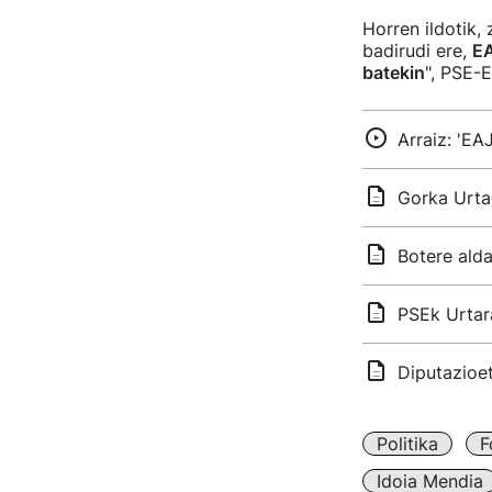
Horren ildotik,
badirudi ere,
EA
batekin
", PSE-E
Arraiz: 'E
Gorka Urtar
Botere alda
PSEk Urtar
Diputazioe
Politika
F
Idoia Mendia