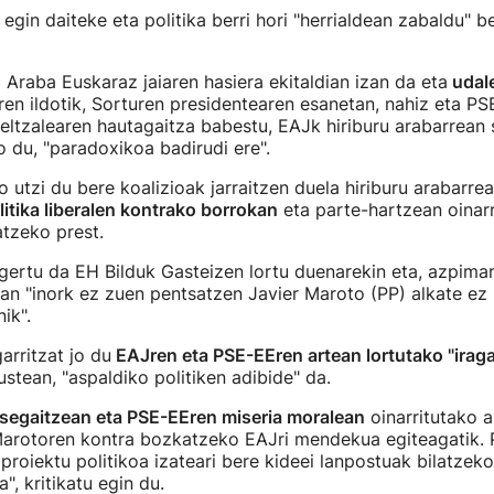
" egin daiteke eta politika berri hori "herrialdean zabaldu" 
 Araba Euskaraz jaiaren hasiera ekitaldian izan da eta
udal
ren ildotik, Sorturen presidentearen esanetan, nahiz eta P
eltzalearen hautagaitza babestu, EAJk hiriburu arabarrean s
 du, "paradoxikoa badirudi ere".
o utzi du bere koalizioak jarraitzen duela hiriburu arabarrea
itika liberalen kontrako borrokan
eta parte-hartzean oinarr
atzeko prest.
agertu da EH Bilduk Gasteizen lortu duenarekin eta, azpima
n "inork ez zuen pentsatzen Javier Maroto (PP) alkate ez
ik".
arritzat jo du
EAJren eta PSE-EEren artean lortutako "irag
ustean, "aspaldiko politiken adibide" da.
segaitzean eta PSE-EEren miseria moralean
oinarritutako a
 Marotoren kontra bozkatzeko EAJri mendekua egiteagatik. 
roiektu politikoa izateari bere kideei lanpostuak bilatzek
", kritikatu egin du.