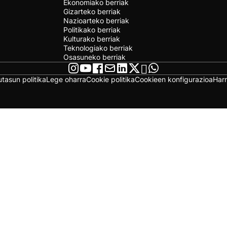
Ekonomiako berriak
Gizarteko berriak
Nazioarteko berriak
Politikako berriak
Kulturako berriak
Teknologiako berriak
Osasuneko berriak
utasun politika
Lege oharra
Cookie politika
Cookieen konfigurazioa
Har