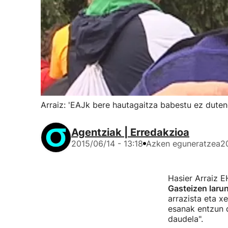
Arraiz: 'EAJk bere hautagaitza babestu ez dute
Agentziak | Erredakzioa
2015/06/14 - 13:18
Azken eguneratzea
2
Hasier Arraiz E
Gasteizen laru
arrazista eta x
esanak entzun d
daudela".