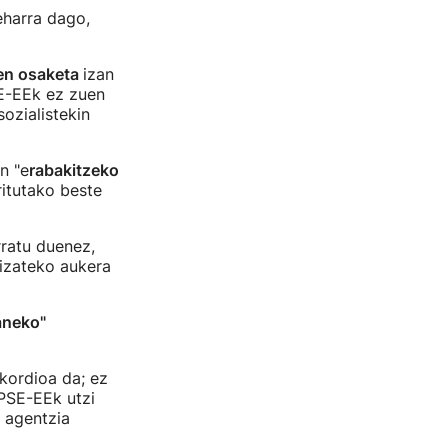
beharra dago,
en osaketa
izan
SE-EEk ez zuen
ozialistekin
n "e
rabakitzeko
itutako beste
rratu duenez,
 izateko aukera
aneko"
kordioa da; ez
PSE-EEk utzi
o agentzia