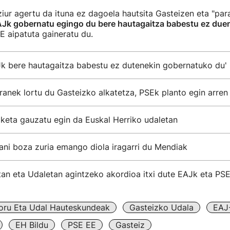
 ziur agertu da ituna ez dagoela hautsita Gasteizen eta "par
Jk gobernatu egingo du bere hautagaitza babestu ez duen
E aipatuta gaineratu du.
AJk bere hautagaitza babestu ez dutenekin gobernatuko du'
anek lortu du Gasteizko alkatetza, PSEk planto egin arren
keta gauzatu egin da Euskal Herriko udaletan
ani boza zuria emango diola iragarri du Mendiak
tan eta Udaletan agintzeko akordioa itxi dute EAJk eta PS
oru Eta Udal Hauteskundeak
Gasteizko Udala
EAJ
EH Bildu
PSE EE
Gasteiz