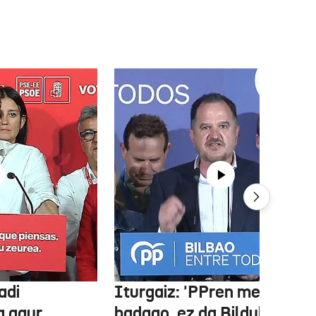
adi
Iturgaiz: 'PPren menpe
a gaur,
badago, ez da Bilduko