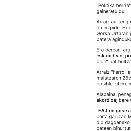
"Politika berria
gaineratu du.
Arraiz aurtengo
du hizpide. Hor
Gorka Urtaran j
batera aginduko
Era berean, arg
eskubidean, pol
bide" bat bultz
Arraiz "harro" 
maiatzaren 25ea
posible zitekeen
Alabaina, penag
akordioa
; bere 
"
EAJren gose a
baita gai izan
dio dagoeneko p
batean bihurtuta