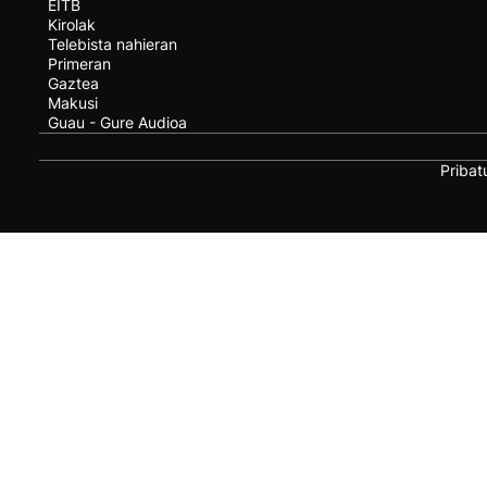
EITB
Kirolak
Telebista nahieran
Primeran
Gaztea
Makusi
Guau - Gure Audioa
Pribat