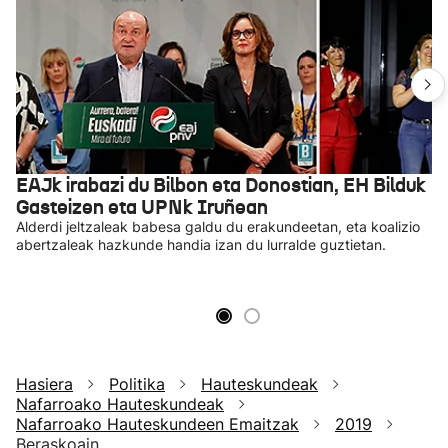
EAJk irabazi du Bilbon eta Donostian, EH Bilduk
Gasteizen eta UPNk Iruñean
Alderdi jeltzaleak babesa galdu du erakundeetan, eta koalizio
abertzaleak hazkunde handia izan du lurralde guztietan.
Hasiera
Politika
Hauteskundeak
Nafarroako Hauteskundeak
Nafarroako Hauteskundeen Emaitzak
2019
Beraskoain