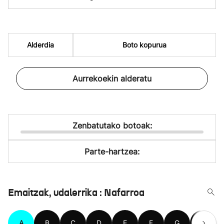
Alderdia
Boto kopurua
Aurrekoekin alderatu
Zenbatutako botoak:
Parte-hartzea:
Emaitzak, udalerrika : Nafarroa
A
B
C
D
E
F
G
H