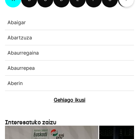
Abaigar
Abartzuza
Abaurregaina
Abaurrepea
Aberin
Gehiago ikusi
Interesatuko zaizu