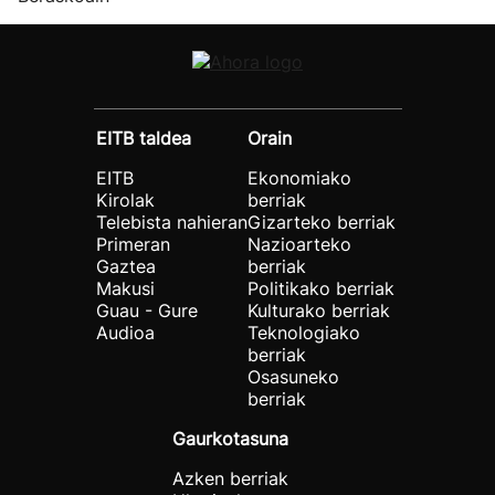
EITB taldea
Orain
EITB
Ekonomiako
Kirolak
berriak
Telebista nahieran
Gizarteko berriak
Primeran
Nazioarteko
Gaztea
berriak
Makusi
Politikako berriak
Guau - Gure
Kulturako berriak
Audioa
Teknologiako
berriak
Osasuneko
berriak
Gaurkotasuna
Azken berriak