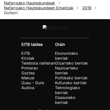
Nafarroako Hauteskundeak
Nafarroako Hauteskundeen Emaitzak
2019
Goñerri
EITB taldea
Orain
EITB
Ekonomiako
Kirolak
berriak
Telebista nahieran
Gizarteko berriak
Primeran
Nazioarteko
Gaztea
berriak
Makusi
Politikako berriak
Guau - Gure
Kulturako berriak
Audioa
Teknologiako
berriak
Osasuneko
berriak