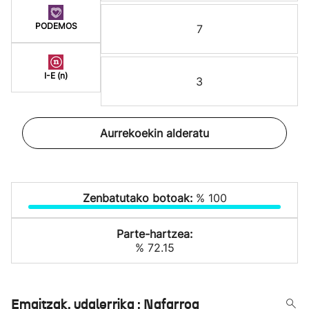
PODEMOS
7
I-E (n)
3
Aurrekoekin alderatu
Zenbatutako botoak:
% 100
Parte-hartzea:
% 72.15
Emaitzak, udalerrika : Nafarroa