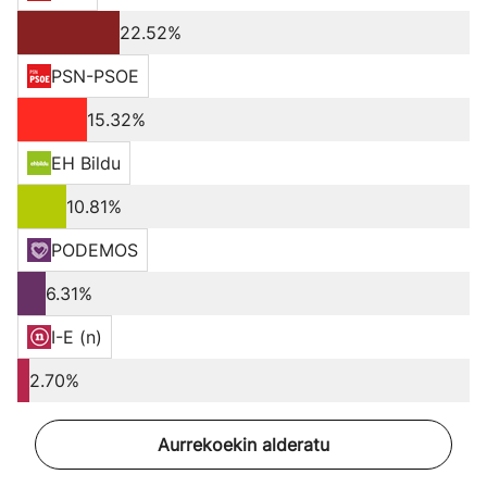
22.52%
PSN-PSOE
15.32%
EH Bildu
10.81%
PODEMOS
6.31%
I-E (n)
2.70%
Aurrekoekin alderatu