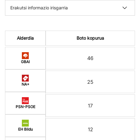
Erakutsi informazio irisgarria
Alderdia
Boto kopurua
46
GBAI
25
NA+
17
PSN-PSOE
12
EH Bildu