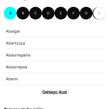
A
B
C
D
E
F
G
H
Abaigar
Abartzuza
Abaurregaina
Abaurrepea
Aberin
Gehiago ikusi