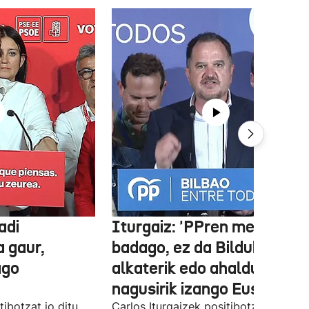
adi
Iturgaiz: 'PPren menpe
a gaur,
badago, ez da Bilduko
ago
alkaterik edo ahaldun
nagusirik izango Euskadin'
ibotzat jo ditu
Carlos Iturgaizek positibotzat jo ditu