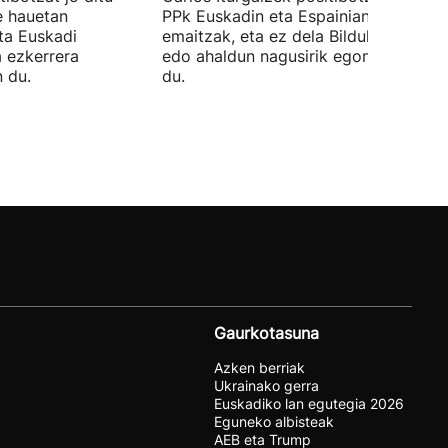
 hauetan
PPk Euskadin eta Espainian lortutako
ta Euskadi
emaitzak, eta ez dela Bilduko alkateri
a ezkerrera
edo ahaldun nagusirik egongo ziurtat
 du.
du.
Gaurkotasuna
Azken berriak
Ukrainako gerra
Euskadiko lan egutegia 2026
Eguneko albisteak
AEB eta Trump