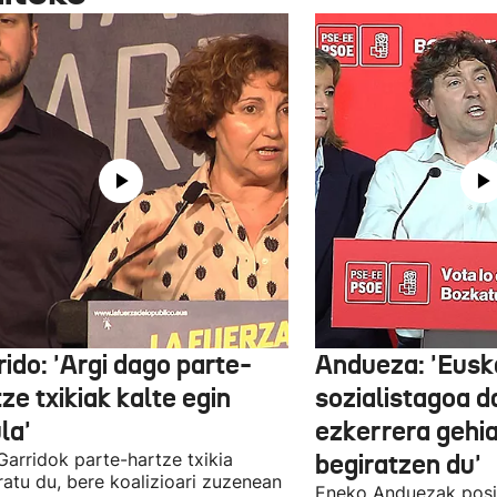
ido: 'Argi dago parte-
Andueza: 'Eusk
ze txikiak kalte egin
sozialistagoa d
la'
ezkerrera gehi
 Garridok parte-hartze txikia
begiratzen du'
ratu du, bere koalizioari zuzenean
Eneko Anduezak posit