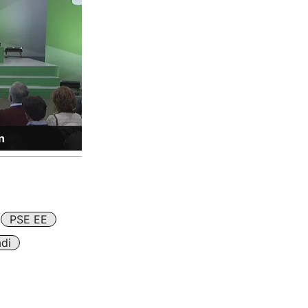
n
PSE EE
di