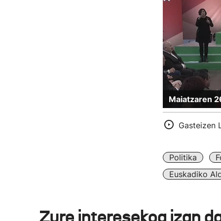
Maiatzaren 2
Gasteizen 
Politika
F
Euskadiko Ald
Zure interesekoa izan d