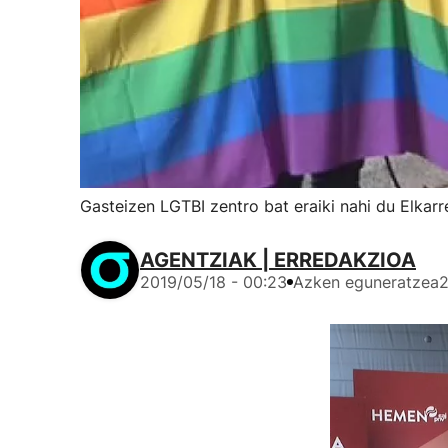
Gasteizen LGTBI zentro bat eraiki nahi du Elka
AGENTZIAK | ERREDAKZIOA
2019/05/18 - 00:23
Azken eguneratzea
2