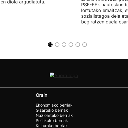
ten diola argudiatuta.
PSE-EEk hauteskunde
lortutako emaitzak, e
sozialistagoa dela et
begiratzen duela esan
Orain
Ekonomiako berriak
Gizarteko berriak
Nazioarteko berriak
Politikako berriak
Kulturako berriak