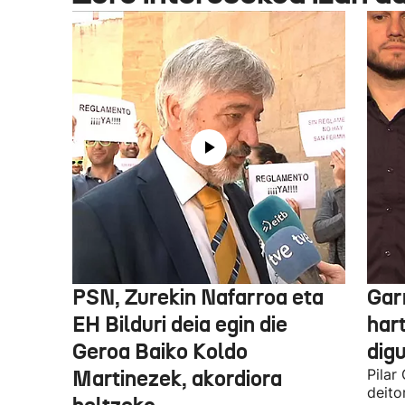
PSN, Zurekin Nafarroa eta
Garr
EH Bilduri deia egin die
hart
Geroa Baiko Koldo
digu
Martinezek, akordiora
Pilar
deito