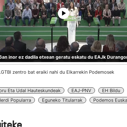
6an inor ez dadila etxean geratu eskatu du EAJk Durango
LGTBI zentro bat eraiki nahi du Elkarrekin Podemosek
oru Eta Udal Hauteskundeak
EAJ-PNV
EH Bildu
erdi Popularra
Eguneko Titularrak
Podemos Euska
aiteke