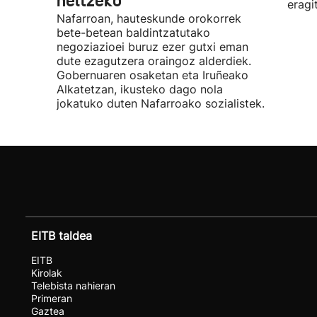
heltzeko
eragi
Nafarroan, hauteskunde orokorrek
bete-betean baldintzatutako
negoziazioei buruz ezer gutxi eman
dute ezagutzera oraingoz alderdiek.
Gobernuaren osaketan eta Iruñeako
Alkatetzan, ikusteko dago nola
jokatuko duten Nafarroako sozialistek.
EITB taldea
EITB
Kirolak
Telebista nahieran
Primeran
Gaztea