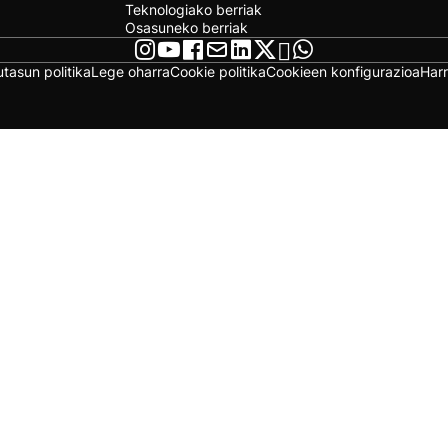
Teknologiako berriak
Osasuneko berriak
utasun politika
Lege oharra
Cookie politika
Cookieen konfigurazioa
Har