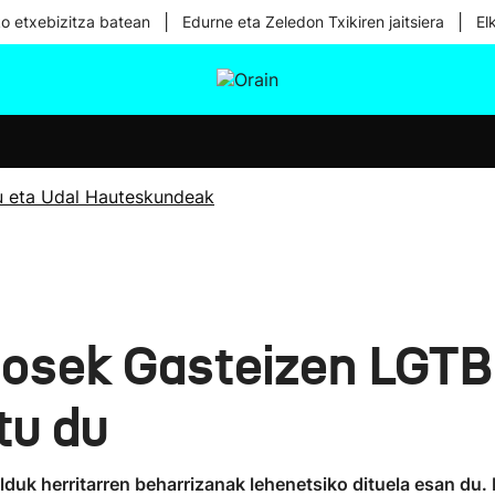
|
|
ko etxebizitza batean
Edurne eta Zeledon Txikiren jaitsiera
El
tura
Ikusmiran
Egural
Osasuna
Teknologia
u eta Udal Hauteskundeak
osek Gasteizen LGTBI
tu du
ilduk herritarren beharrizanak lehenetsiko dituela esan du.