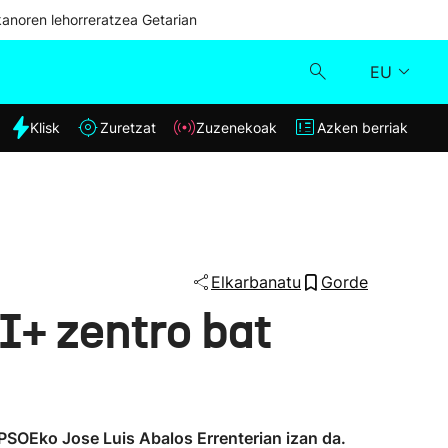
kanoren lehorreratzea Getarian
EU
dia
Klisk
Zuretzat
Zuzenekoak
Azken berriak
Klisk
Zuzenekoak
Zuretzat
Elkarbanatu
Gorde
+ zentro bat
Azken berriak
 PSOEko Jose Luis Abalos Errenterian izan da.