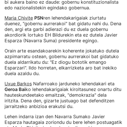
bi aukera baino ez daude: gobernu konstituzionalista
edo nazionalistekin egindako gobernua.
Maria Chivite
PSN
ren lehendakarigaiak ziurtatu
duenez, "gobernu aurrerakoi" bat gidatu nahi du. Dena
den, argi eta garbi adierazi du ez duela gobernu
akordiorik lortuko EH Bildurekin eta ez dutela Javier
Esparza (Navarra Suma) presidente egingo.
Orain arte esandakoarekin koherente jokatuko dutela
azpimarratu ostean, gobernu aurrerakoi bat gidatuko
duela aldarrikatu du: "Ez diogu bototik emango
Esparzari". Ildo horretan, elkarrizketa aro bat irekiko
duela azaldu du.
Uxue Barkos
Nafarroako jarduneko lehendakari eta
Geroa Bai
ko lehendakarigaiak kiroltasunez onartu ditu
hauteskundeetako emaitzak, "demokrazia" dela
iritzita. Dena den, gizarte justuago bat defenditzen
jarraitzeko anbizioa erakutsi du.
Lehen indarra izan den Navarra Sumako Javier
Esparza hautagaia zoriondu du bere lehen postuagatik