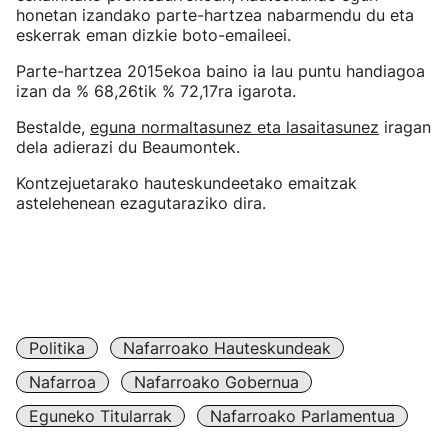
honetan izandako parte-hartzea nabarmendu du eta
eskerrak eman dizkie boto-emaileei.
Parte-hartzea 2015ekoa baino ia lau puntu handiagoa
izan da % 68,26tik % 72,17ra igarota.
Bestalde,
eguna normaltasunez eta lasaitasunez
iragan
dela adierazi du Beaumontek.
Kontzejuetarako hauteskundeetako emaitzak
astelehenean ezagutaraziko dira.
Politika
Nafarroako Hauteskundeak
Nafarroa
Nafarroako Gobernua
Eguneko Titularrak
Nafarroako Parlamentua