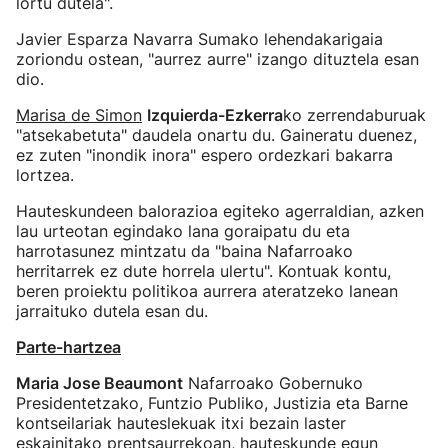
lortu dutela".
Javier Esparza Navarra Sumako lehendakarigaia
zoriondu ostean, "aurrez aurre" izango dituztela esan
dio.
Marisa de Simon
Izquierda-Ezkerra
ko zerrendaburuak
"atsekabetuta" daudela onartu du. Gaineratu duenez,
ez zuten "inondik inora" espero ordezkari bakarra
lortzea.
Hauteskundeen balorazioa egiteko agerraldian, azken
lau urteotan egindako lana goraipatu du eta
harrotasunez mintzatu da "baina Nafarroako
herritarrek ez dute horrela ulertu". Kontuak kontu,
beren proiektu politikoa aurrera ateratzeko lanean
jarraituko dutela esan du.
Parte-hartzea
Maria Jose Beaumont
Nafarroako Gobernuko
Presidentetzako, Funtzio Publiko, Justizia eta Barne
kontseilariak hauteslekuak itxi bezain laster
eskainitako prentsaurrekoan, hauteskunde egun