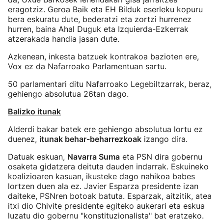
eragotziz. Geroa Baik eta EH Bilduk eserleku kopuru
bera eskuratu dute, bederatzi eta zortzi hurrenez
hurren, baina Ahal Duguk eta Izquierda-Ezkerrak
atzerakada handia jasan dute.
Azkenean, inkesta batzuek kontrakoa bazioten ere,
Vox ez da Nafarroako Parlamentuan sartu.
50 parlamentari ditu Nafarroako Legebiltzarrak, beraz,
gehiengo absolutua 26tan dago.
Balizko itunak
Alderdi bakar batek ere gehiengo absolutua lortu ez
duenez,
itunak behar-beharrezkoak
izango dira.
Datuak eskuan,
Navarra Suma
eta PSN dira gobernu
osaketa gidatzera deituta dauden indarrak. Eskuineko
koalizioaren kasuan, ikusteke dago nahikoa babes
lortzen duen ala ez. Javier Esparza presidente izan
daiteke, PSNren botoak batuta. Esparzak, aitzitik, atea
itxi dio Chivite presidente egiteko aukerari eta eskua
luzatu dio gobernu "konstituzionalista" bat eratzeko.