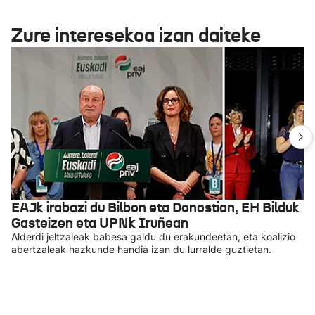
Zure interesekoa izan daiteke
EAJk irabazi du Bilbon eta Donostian, EH Bilduk
Gasteizen eta UPNk Iruñean
Alderdi jeltzaleak babesa galdu du erakundeetan, eta koalizio
abertzaleak hazkunde handia izan du lurralde guztietan.