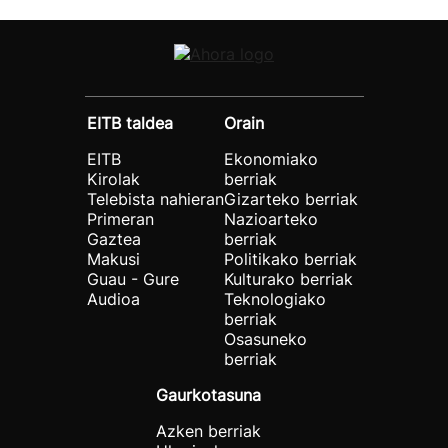
EITB taldea
Orain
EITB
Ekonomiako
Kirolak
berriak
Telebista nahieran
Gizarteko berriak
Primeran
Nazioarteko
Gaztea
berriak
Makusi
Politikako berriak
Guau - Gure
Kulturako berriak
Audioa
Teknologiako
berriak
Osasuneko
berriak
Gaurkotasuna
Azken berriak