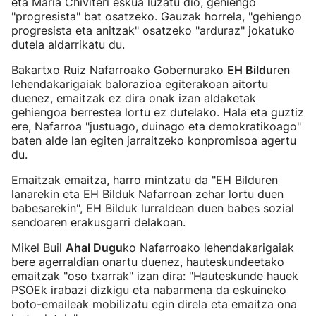
eta Maria Chiviteri eskua luzatu dio, gehiengo
"progresista" bat osatzeko. Gauzak horrela, "gehiengo
progresista eta anitzak" osatzeko "arduraz" jokatuko
dutela aldarrikatu du.
Bakartxo Ruiz
Nafarroako Gobernurako
EH Bildu
ren
lehendakarigaiak balorazioa egiterakoan aitortu
duenez, emaitzak ez dira onak izan aldaketak
gehiengoa berrestea lortu ez dutelako. Hala eta guztiz
ere, Nafarroa "justuago, duinago eta demokratikoago"
baten alde lan egiten jarraitzeko konpromisoa agertu
du.
Emaitzak emaitza, harro mintzatu da "EH Bilduren
lanarekin eta EH Bilduk Nafarroan zehar lortu duen
babesarekin", EH Bilduk lurraldean duen babes sozial
sendoaren erakusgarri delakoan.
Mikel Buil
Ahal Dugu
ko Nafarroako lehendakarigaiak
bere agerraldian onartu duenez, hauteskundeetako
emaitzak "oso txarrak" izan dira: "Hauteskunde hauek
PSOEk irabazi dizkigu eta nabarmena da eskuineko
boto-emaileak mobilizatu egin direla eta emaitza ona