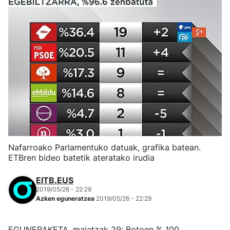
Nafarroako Parlamentuko datuak, grafika batean.
ETBren bideo batetik ateratako irudia
EITB.EUS
2019/05/26 - 22:29
Azken eguneratzea
2019/05/26 - 22:29
EGUNERAKETA, maiatzak 29: Botoen % 100