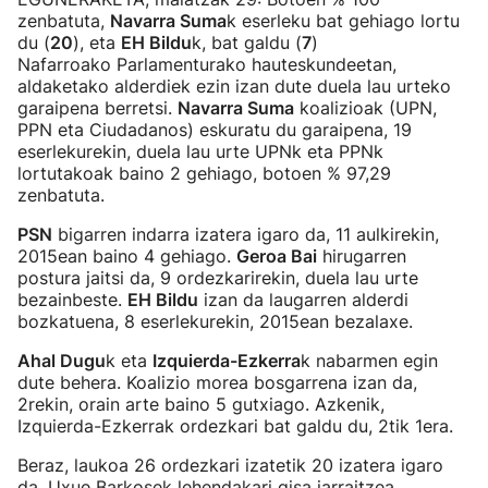
zenbatuta,
Navarra Suma
k eserleku bat gehiago lortu
du (
20
), eta
EH Bildu
k, bat galdu (
7
)
Nafarroako Parlamenturako hauteskundeetan,
aldaketako alderdiek ezin izan dute duela lau urteko
garaipena berretsi.
Navarra Suma
koalizioak (UPN,
PPN eta Ciudadanos) eskuratu du garaipena, 19
eserlekurekin, duela lau urte UPNk eta PPNk
lortutakoak baino 2 gehiago, botoen % 97,29
zenbatuta.
PSN
bigarren indarra izatera igaro da, 11 aulkirekin,
2015ean baino 4 gehiago.
Geroa Bai
hirugarren
postura jaitsi da, 9 ordezkarirekin, duela lau urte
bezainbeste.
EH Bildu
izan da laugarren alderdi
bozkatuena, 8 eserlekurekin, 2015ean bezalaxe.
Ahal Dugu
k eta
Izquierda-Ezkerra
k nabarmen egin
dute behera. Koalizio morea bosgarrena izan da,
2rekin, orain arte baino 5 gutxiago. Azkenik,
Izquierda-Ezkerrak ordezkari bat galdu du, 2tik 1era.
Beraz, laukoa 26 ordezkari izatetik 20 izatera igaro
da, Uxue Barkosek lehendakari gisa jarraitzea