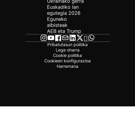
Ukrainako gerra
Euskadiko lan
egutegia 2026
Eguneko
albisteak
AEB eta Trump
Pribatutasun politika
Lege oharra
Cookie politika
Cookieen konfigurazioa
Harremana