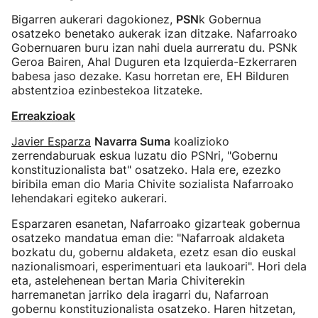
Bigarren aukerari dagokionez,
PSN
k Gobernua
osatzeko benetako aukerak izan ditzake. Nafarroako
Gobernuaren buru izan nahi duela aurreratu du. PSNk
Geroa Bairen, Ahal Duguren eta Izquierda-Ezkerraren
babesa jaso dezake. Kasu horretan ere, EH Bilduren
abstentzioa ezinbestekoa litzateke.
Erreakzioak
Javier Esparza
Navarra Suma
koalizioko
zerrendaburuak eskua luzatu dio PSNri, "Gobernu
konstituzionalista bat" osatzeko. Hala ere, ezezko
biribila eman dio Maria Chivite sozialista Nafarroako
lehendakari egiteko aukerari.
Esparzaren esanetan, Nafarroako gizarteak gobernua
osatzeko mandatua eman die: "Nafarroak aldaketa
bozkatu du, gobernu aldaketa, ezetz esan dio euskal
nazionalismoari, esperimentuari eta laukoari". Hori dela
eta, astelehenean bertan Maria Chiviterekin
harremanetan jarriko dela iragarri du, Nafarroan
gobernu konstituzionalista osatzeko. Haren hitzetan,