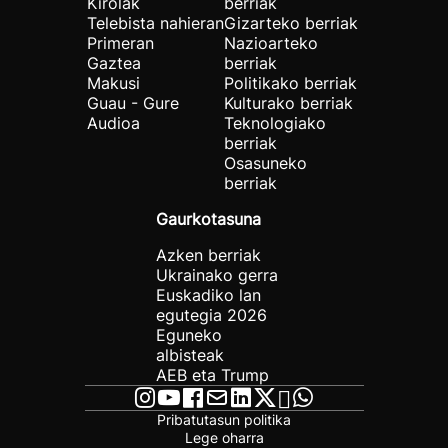
Kirolak
berriak
Telebista nahieran
Gizarteko berriak
Primeran
Nazioarteko
Gaztea
berriak
Makusi
Politikako berriak
Guau - Gure
Kulturako berriak
Audioa
Teknologiako
berriak
Osasuneko
berriak
Gaurkotasuna
Azken berriak
Ukrainako gerra
Euskadiko lan
egutegia 2026
Eguneko
albisteak
AEB eta Trump
Pribatutasun politika
Lege oharra