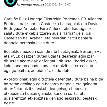
2023/02/19 - 14:54
Azken eguneratzea
2023/02/19 - 15:07
Garbiñe Ruiz Noriega Elkarrekin Podemos-EB-Aliantza
Berdea koalizioaren Gasteizko hautagaiak eta David
Rodriguez Arabako Foru Aldundirako hautagaiek
salatu dute etxebizitzaren auzia "larria" dela, bai
Gasteizen bai Araban, eta neurriak hartu beharra
dagoela berehala esan dute.
Bustaldea auzoan izan dira bi hautagaiak. Bertan, EAJ
eta PSEk osatzen duten udal taldearekin egin izan
dituzten akordioak defendatu dituzte, "horiei esker,
kale honetan dauden udal etxebizitzak erreabilatu
egingo baitira, adibidez" azaldu dute.
Akordio onak egin dituztela defendatu dute baina bide
horretan gehiago egin beharra dagoela ere gaineratu
dute: "etxebizitza eskubidea gehago babestu,
etxebizitza hutsen gaineko kanona sortu, eta
udalarentzat etxebizitza gehiago eskuratu, besteak
beste".