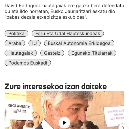
David Rodriguez hautagaiak ere gauza bera defendatu
du eta ildo horretan, Eusko Jaurlaritzari eskatu dio
"babes dezala etxebizitza eskubidea".
Politika
Foru Eta Udal Hauteskundeak
Araba
IU
Euskal Autonomia Erkidegoa
Hautagaiak
Gasteiz
Eguneko Titularrak
Podemos Euskadi
Zure interesekoa izan daiteke