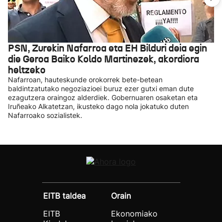
PSN, Zurekin Nafarroa eta EH Bilduri deia egin
die Geroa Baiko Koldo Martinezek, akordiora
heltzeko
Nafarroan, hauteskunde orokorrek bete-betean
baldintzatutako negoziazioei buruz ezer gutxi eman dute
ezagutzera oraingoz alderdiek. Gobernuaren osaketan eta
Iruñeako Alkatetzan, ikusteko dago nola jokatuko duten
Nafarroako sozialistek.
EITB taldea
Orain
EITB
Ekonomiako