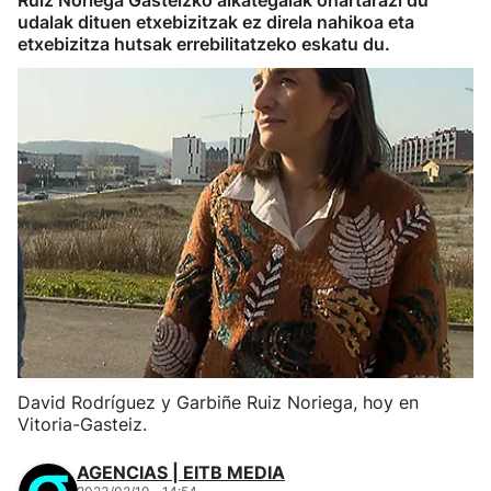
Ruiz Noriega Gasteizko alkategaiak ohartarazi du
udalak dituen etxebizitzak ez direla nahikoa eta
etxebizitza hutsak errebilitatzeko eskatu du.
David Rodríguez y Garbiñe Ruiz Noriega, hoy en
Vitoria-Gasteiz.
AGENCIAS | EITB MEDIA