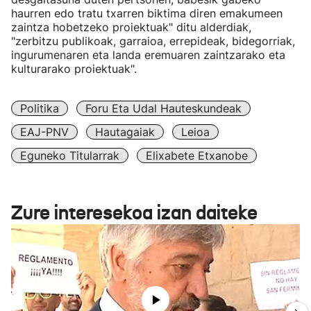
haurren edo tratu txarren biktima diren emakumeen
zaintza hobetzeko proiektuak" ditu alderdiak,
"zerbitzu publikoak, garraioa, errepideak, bidegorriak,
ingurumenaren eta landa eremuaren zaintzarako eta
kulturarako proiektuak".
Politika
Foru Eta Udal Hauteskundeak
EAJ-PNV
Hautagaiak
Leioa
Eguneko Titularrak
Elixabete Etxanobe
Zure interesekoa izan daiteke