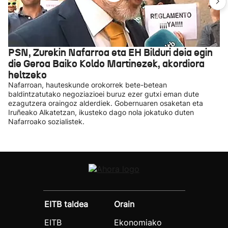
PSN, Zurekin Nafarroa eta EH Bilduri deia egin
die Geroa Baiko Koldo Martinezek, akordiora
heltzeko
Nafarroan, hauteskunde orokorrek bete-betean
baldintzatutako negoziazioei buruz ezer gutxi eman dute
ezagutzera oraingoz alderdiek. Gobernuaren osaketan eta
Iruñeako Alkatetzan, ikusteko dago nola jokatuko duten
Nafarroako sozialistek.
EITB taldea
Orain
EITB
Ekonomiako