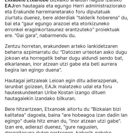
EAJ
ren hautagaia eta egungo Herri administraziorako
eta Erakunde harremanetarako foru diputatuak
ziurtatu duenez, bere alderdiak "talderik hoberena" du,
bai eta "gaur egungo arazoei eta etorkizuneko
erronkei eraginkortasunez erantzuteko" proiektuak
ere. "Gai gara", nabarmendu du.
Zentzu horretan, erakundeen arteko lankidetzaren
beharra azpimarratu du: "Datozen urteotan asko dugu
jokoan eta horregatik behar dugu aldundi sendo bat,
elkarlanean, inor atzean utzi gabe eta beti aurrera
begira lan egingo duena".
Hautagai jeltzaleak Leioan egin ditu adierazpenak,
larunbat goizean, EAJk maiatzeko udal eta foru
hauteskundeetan Uribe Kostan izango dituen
hautagaiekin izandako bilkuran.
Bere hitzartzean, Etxanoek aitortu du "Bizkaian bizi
kalitatea" dagoela, baina "are hobeagoa izan dadin lan
egingo" duela hitz eman du, "inor atzean utzi gabe".
Izan ere, adierazi duenez, "gure nagusien,
desgaitasuna duten pertsonen, babesik gabeko