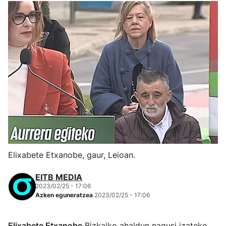
Elixabete Etxanobe, gaur, Leioan.
EITB MEDIA
2023/02/25 - 17:06
Azken eguneratzea
2023/02/25 - 17:06
Elixabete Etxanobe
Bizkaiko ahaldun nagusi izateko