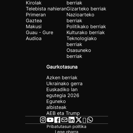
Kirolak
berriak
Telebista nahieran
Gizarteko berriak
Primeran
Nazioarteko
Gaztea
berriak
Makusi
Politikako berriak
Guau - Gure
Kulturako berriak
Audioa
Teknologiako
berriak
Osasuneko
berriak
Gaurkotasuna
Azken berriak
Ukrainako gerra
Euskadiko lan
egutegia 2026
Eguneko
albisteak
AEB eta Trump
Pribatutasun politika
Lege oharra