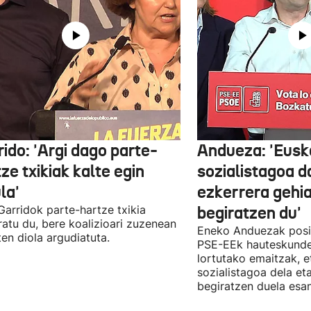
ido: 'Argi dago parte-
Andueza: 'Eusk
ze txikiak kalte egin
sozialistagoa d
la'
ezkerrera gehi
 Garridok parte-hartze txikia
begiratzen du'
ratu du, bere koalizioari zuzenean
Eneko Anduezak posit
ten diola argudiatuta.
PSE-EEk hauteskunde
lortutako emaitzak, e
sozialistagoa dela et
begiratzen duela esan