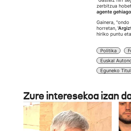
"Gasteiz hiri s
zerbitzua hobet
agente gehiago
Gainera, "ondo 
horretan,
'Argiz
hiriko puntu et
Politika
F
Euskal Auton
Eguneko Titul
Zure interesekoa izan d