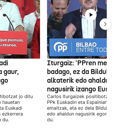
adi
Iturgaiz: 'PPren menpe
a gaur,
badago, ez da Bilduko
ago
alkaterik edo ahaldun
nagusirik izango Euskadin'
ibotzat jo ditu
Carlos Iturgaizek positibotzat jo ditu
 hauetan
PPk Euskadin eta Espainian lortutako
ta Euskadi
emaitzak, eta ez dela Bilduko alkateri
a ezkerrera
edo ahaldun nagusirik egongo ziurtat
 du.
du.