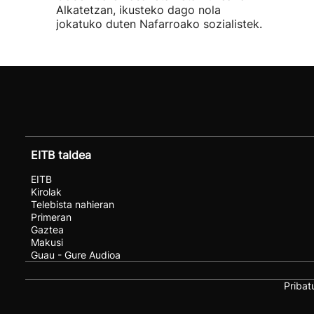
Alkatetzan, ikusteko dago nola
jokatuko duten Nafarroako sozialistek.
EITB taldea
EITB
Kirolak
Telebista nahieran
Primeran
Gaztea
Makusi
Guau - Gure Audioa
Pribat