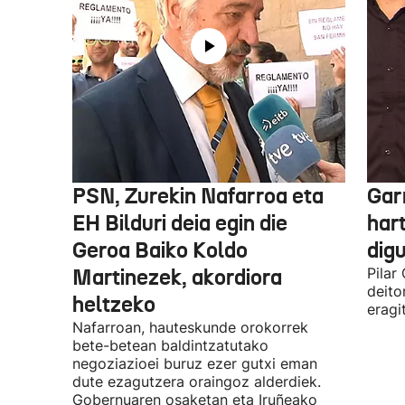
PSN, Zurekin Nafarroa eta
Garr
EH Bilduri deia egin die
hart
Geroa Baiko Koldo
digu
Martinezek, akordiora
Pilar
deito
heltzeko
eragi
Nafarroan, hauteskunde orokorrek
bete-betean baldintzatutako
negoziazioei buruz ezer gutxi eman
dute ezagutzera oraingoz alderdiek.
Gobernuaren osaketan eta Iruñeako