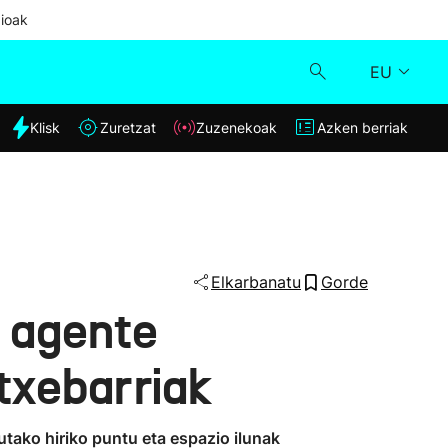
ioak
EU
dia
Klisk
Zuretzat
Zuzenekoak
Azken berriak
Klisk
Zuzenekoak
Zuretzat
Elkarbanatu
Gorde
5 agente
Azken berriak
txebarriak
utako hiriko puntu eta espazio ilunak