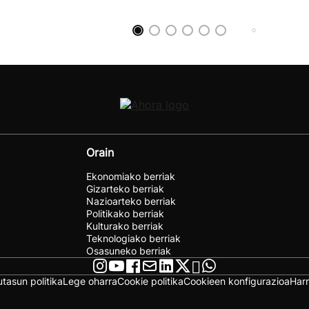
Orain
Ekonomiako berriak
Gizarteko berriak
Nazioarteko berriak
Politikako berriak
Kulturako berriak
Teknologiako berriak
Osasuneko berriak
utasun politika
Lege oharra
Cookie politika
Cookieen konfigurazioa
Har