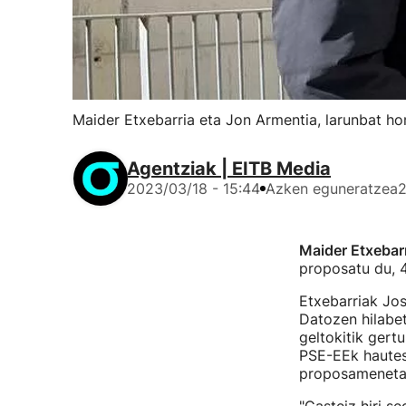
Maider Etxebarria eta Jon Armentia, larunbat h
Agentziak | EITB Media
2023/03/18 - 15:44
Azken eguneratzea
2
Maider Etxebar
proposatu du, 4
Etxebarriak Jos
Datozen hilabet
geltokitik gert
PSE-EEk hautes
proposamenetak