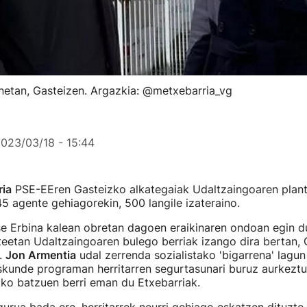
onetan, Gasteizen. Argazkia: @metxebarria_vg
023/03/18 - 15:44
ria
PSE-EEren Gasteizko alkategaiak Udaltzaingoaren planti
5 agente gehiagorekin, 500 langile izateraino.
e Erbina kalean obretan dagoen eraikinaren ondoan egin d
eetan Udaltzaingoaren bulego berriak izango dira bertan, 
u.
Jon Armentia
udal zerrenda sozialistako 'bigarrena' lagun
kunde programan herritarren segurtasunari buruz aurkeztu
o batzuen berri eman du Etxebarriak.