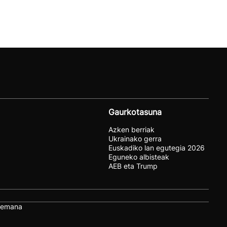
Gaurkotasuna
Azken berriak
Ukrainako gerra
Euskadiko lan egutegia 2026
Eguneko albisteak
AEB eta Trump
remana