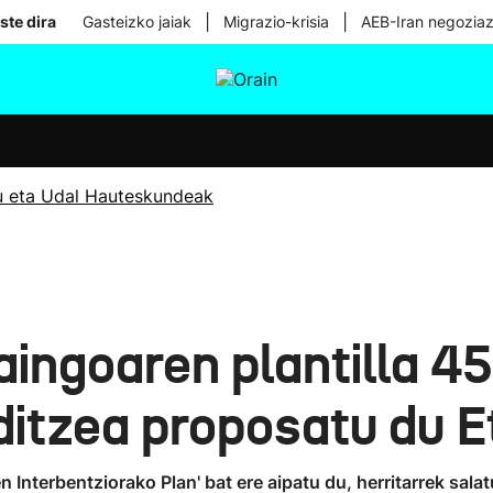
|
|
ste dira
Gasteizko jaiak
Migrazio-krisia
AEB-Iran negoziaz
tura
Ikusmiran
Egural
Osasuna
Teknologia
u eta Udal Hauteskundeak
ingoaren plantilla 4
ditzea proposatu du E
Interbentziorako Plan' bat ere aipatu du, herritarrek salat