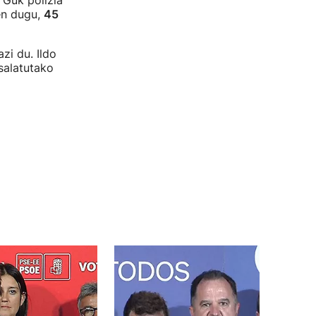
 Guk polizia
zen dugu,
45
zi du. Ildo
 salatutako