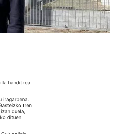
lla handitzea
u iragarpena.
Gasteizko tren
 izan duela,
ko dituen