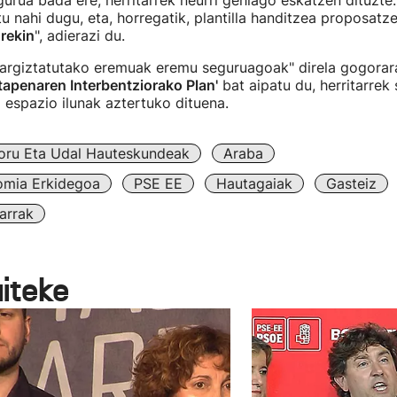
egurua bada ere, herritarrek neurri gehiago eskatzen dituzte.
u nahi dugu, eta, horregatik, plantilla handitzea proposat
rekin
", adierazi du.
argiztatutako eremuak eremu seguruagoak" direla gogorara
tapenaren Interbentziorako Plan'
bat aipatu du, herritarrek
a espazio ilunak aztertuko dituena.
oru Eta Udal Hauteskundeak
Araba
omia Erkidegoa
PSE EE
Hautagaiak
Gasteiz
arrak
aiteke