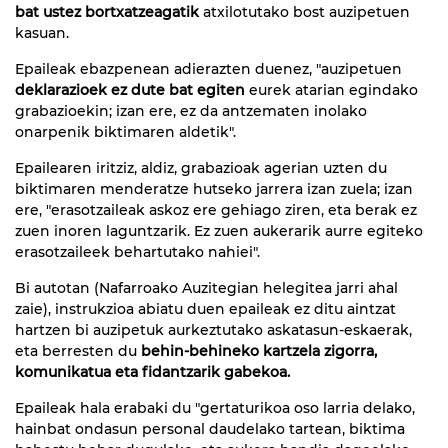
bat ustez bortxatzeagatik
atxilotutako bost auzipetuen
kasuan.
Epaileak ebazpenean adierazten duenez, "auzipetuen
deklarazioek ez dute bat egiten
eurek atarian egindako
grabazioekin; izan ere, ez da antzematen inolako
onarpenik biktimaren aldetik".
Epailearen iritziz, aldiz, grabazioak agerian uzten du
biktimaren menderatze hutseko jarrera izan zuela; izan
ere, "erasotzaileak askoz ere gehiago ziren, eta berak ez
zuen inoren laguntzarik. Ez zuen aukerarik aurre egiteko
erasotzaileek behartutako nahiei".
Bi autotan (Nafarroako Auzitegian helegitea jarri ahal
zaie), instrukzioa abiatu duen epaileak ez ditu aintzat
hartzen bi auzipetuk aurkeztutako askatasun-eskaerak,
eta berresten du
behin-behineko kartzela zigorra,
komunikatua eta fidantzarik gabekoa.
Epaileak hala erabaki du "gertaturikoa oso larria delako,
hainbat ondasun personal daudelako tartean, biktima