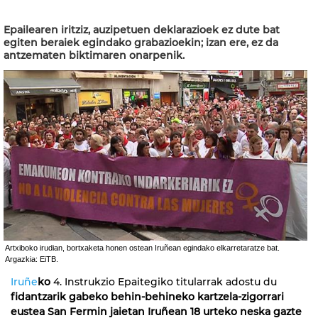
Epailearen iritziz, auzipetuen deklarazioek ez dute bat
egiten beraiek egindako grabazioekin; izan ere, ez da
antzematen biktimaren onarpenik.
Artxiboko irudian, bortxaketa honen ostean Iruñean egindako elkarretaratze bat.
Argazkia: EiTB.
Iruñe
ko
4. Instrukzio Epaitegiko titularrak adostu du
fidantzarik gabeko behin-behineko kartzela-zigorrari
eustea San Fermin jaietan Iruñean 18 urteko neska gazte