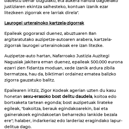
babestu behar dugulako, eta aukera handia dagoelako
justiziaren ekintza saihesteko, kontuan izanik ezar
litezkeen zigorrak ere larriak direla".
Laurogei urterainoko kartzela-zigorrak
Epaileak gogorarazi duenez, abuztuaren 8an
argitaratutako auzipetze-autoaren arabera, kartzela-
zigorrak laurogei urterainokoak ere izan litezke.
Auzipetze-auto hartan, Nafarroako Justizia Auzitegi
Nagusiak jakitera eman duenez, epaileak 500.000 eurona
ezarri zien fidantza moduan, xede izanik ardura zibila
bermatzea, hau da, biktimari ordainez ematea balizko
zigorra gauzatuko balitz.
Epailearen iritziz, Zigor Kodeak agerian uzten du kasu
honetan
sexu-erasoko bost delitu daudela
, koitoa edo
bortxaketa tartean egonda; bost auzipetuak lirateke
egileak, "bakoitza, berauk egindakoarekin, bai eta
gainerakoek egindakoetan beharrezko lankide bezala
ere"; halaber, indarkeriaz edo larderiaz eragindako lapur-
delitua dago.