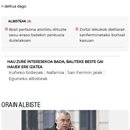
r-delitua dago.
ALBISTEAK
(8)
Bost pertsona atxilotu dituzte
Zortzi lekukok deklaratu 
sexu-eraso batekin zerikusia
sanferminetako bortxaket
dutelakoan
kasuan
HAU ZURE INTERESEKOA BADA, BALITEKE BESTE GAI
HAUEK ERE IZATEA
Iruñeko bideoak
Nafarroa
San Fermin jaiak
Eguneko albisteak
ORAIN ALBISTE