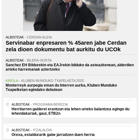
ALBISTEAK
CERDAN AUZIA
Servinabar enpresaren % 45aren jabe Cerdan
zela dioen dokumentu bat aurkitu du UCOk
ALBISTEAK
BILERA-SORTA
Sanchez EH Bildurekin eta EAJrekin bilduko da asteazkenean, alderdien
arteko harremanak aztertzeko
KIROLA
KLUBEN MUNDUKO TXAPELKETA 2025
Monterreyk aurpegia eman du Interren aurka, Kluben Munduko
Txapelketan egindako debutean
ALBISTEAK
PROGRAMA BEREZIA
Herritarren galderei erantzun eta lehen urteko balantzea egingo du
lehendakariak, gaur, ETB2n
ALBISTEAK
ITZALALDIA
Orexa, estaldurarik gabe jarraitzen duen herria