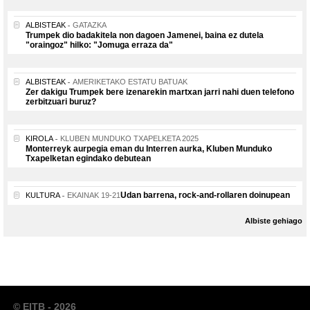
ALBISTEAK
GATAZKA
Trumpek dio badakitela non dagoen Jamenei, baina ez dutela
"oraingoz" hilko: "Jomuga erraza da"
ALBISTEAK
AMERIKETAKO ESTATU BATUAK
Zer dakigu Trumpek bere izenarekin martxan jarri nahi duen telefono
zerbitzuari buruz?
KIROLA
KLUBEN MUNDUKO TXAPELKETA 2025
Monterreyk aurpegia eman du Interren aurka, Kluben Munduko
Txapelketan egindako debutean
Udan barrena, rock-and-rollaren doinupean
KULTURA
EKAINAK 19-21
Albiste gehiago
© EITB - 2026