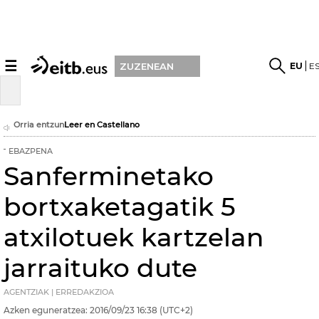
☰
EU
E
ZUZENEAN
Orria entzun
Leer en Castellano
EBAZPENA
Sanferminetako
bortxaketagatik 5
atxilotuek kartzelan
jarraituko dute
AGENTZIAK | ERREDAKZIOA
Azken eguneratzea:
2016/09/23
16:38
(UTC+2)