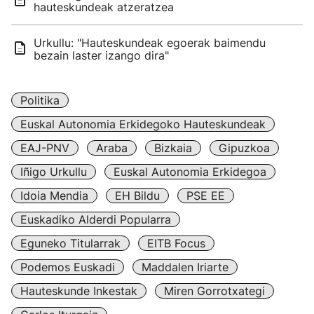
hauteskundeak atzeratzea
Urkullu: "Hauteskundeak egoerak baimendu
bezain laster izango dira"
Politika
Euskal Autonomia Erkidegoko Hauteskundeak
EAJ-PNV
Araba
Bizkaia
Gipuzkoa
Iñigo Urkullu
Euskal Autonomia Erkidegoa
Idoia Mendia
EH Bildu
PSE EE
Euskadiko Alderdi Popularra
Eguneko Titularrak
EITB Focus
Podemos Euskadi
Maddalen Iriarte
Hauteskunde Inkestak
Miren Gorrotxategi