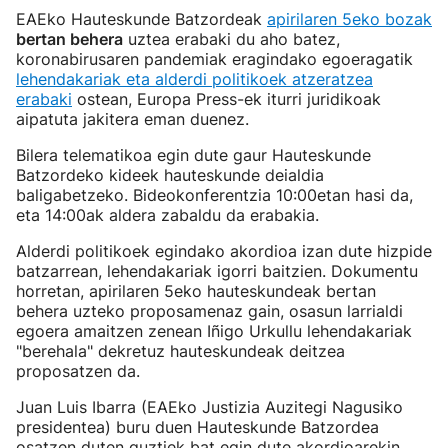
EAEko Hauteskunde Batzordeak
apirilaren 5eko bozak
bertan behera
uztea erabaki du aho batez,
koronabirusaren pandemiak eragindako egoeragatik
lehendakariak eta alderdi politikoek atzeratzea
erabaki
ostean, Europa Press-ek iturri juridikoak
aipatuta jakitera eman duenez.
Bilera telematikoa egin dute gaur Hauteskunde
Batzordeko kideek hauteskunde deialdia
baligabetzeko. Bideokonferentzia 10:00etan hasi da,
eta 14:00ak aldera zabaldu da erabakia.
Alderdi politikoek egindako akordioa izan dute hizpide
batzarrean, lehendakariak igorri baitzien. Dokumentu
horretan, apirilaren 5eko hauteskundeak bertan
behera uzteko proposamenaz gain, osasun larrialdi
egoera amaitzen zenean Iñigo Urkullu lehendakariak
"berehala" dekretuz hauteskundeak deitzea
proposatzen da.
Juan Luis Ibarra (EAEko Justizia Auzitegi Nagusiko
presidentea) buru duen Hauteskunde Batzordea
osatzen duten guztiek bat egin dute akordioarekin,