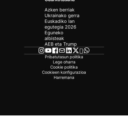
Azken berriak
Ukrainako gerra
Euskadiko lan
egutegia 2026
Eguneko
albisteak
AEB eta Trump
Pribatutasun politika
Lege oharra
Cookie politika
Cookieen konfigurazioa
Harremana