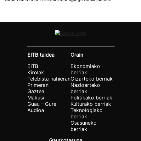
EITB taldea
Orain
EITB
Ekonomiako
Kirolak
berriak
Telebista nahieran
Gizarteko berriak
Primeran
Nazioarteko
Gaztea
berriak
Makusi
Politikako berriak
Guau - Gure
Kulturako berriak
Audioa
Teknologiako
berriak
Osasuneko
berriak
Gaurkotasuna