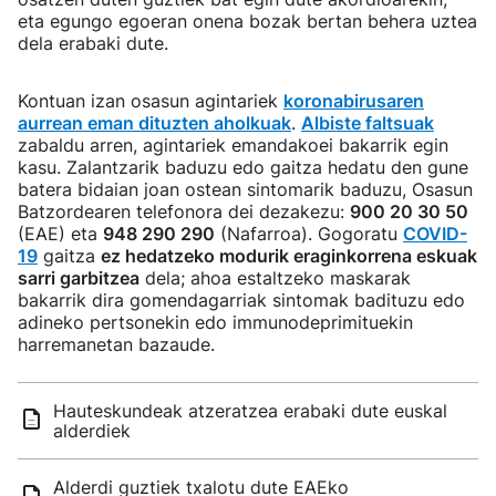
eta egungo egoeran onena bozak bertan behera uztea
dela erabaki dute.
Kontuan izan osasun agintariek
koronabirusaren
aurrean eman dituzten aholkuak
.
Albiste faltsuak
zabaldu arren, agintariek emandakoei bakarrik egin
kasu. Zalantzarik baduzu edo gaitza hedatu den gune
batera bidaian joan ostean sintomarik baduzu, Osasun
Batzordearen telefonora dei dezakezu:
900 20 30 50
(EAE) eta
948 290 290
(Nafarroa). Gogoratu
COVID-
19
gaitza
ez hedatzeko modurik eraginkorrena eskuak
sarri garbitzea
dela; ahoa estaltzeko maskarak
bakarrik dira gomendagarriak sintomak badituzu edo
adineko pertsonekin edo immunodeprimituekin
harremanetan bazaude.
Hauteskundeak atzeratzea erabaki dute euskal
alderdiek
Alderdi guztiek txalotu dute EAEko