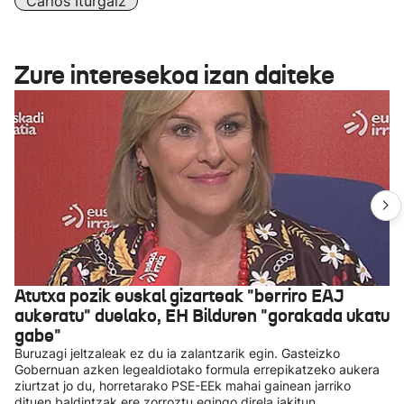
Carlos Iturgaiz
Zure interesekoa izan daiteke
Atutxa pozik euskal gizarteak "berriro EAJ
aukeratu" duelako, EH Bilduren "gorakada ukatu
gabe"
Buruzagi jeltzaleak ez du ia zalantzarik egin. Gasteizko
Gobernuan azken legealdiotako formula errepikatzeko aukera
ziurtzat jo du, horretarako PSE-EEk mahai gainean jarriko
dituen baldintzak ere zorroztu egingo direla jakitun.