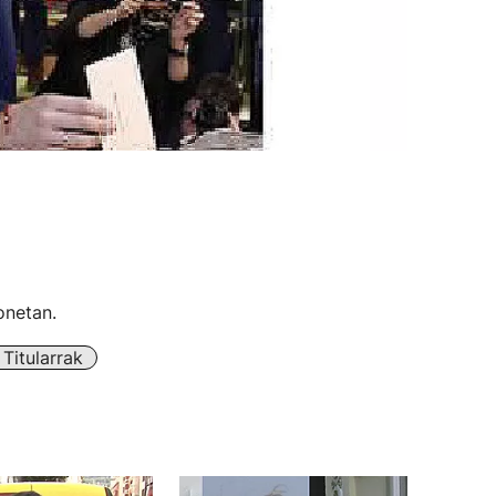
onetan.
Titularrak