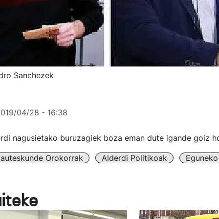
edro Sanchezek
019/04/28 - 16:38
erdi nagusietako buruzagiek boza eman dute igande goiz h
auteskunde Orokorrak
Alderdi Politikoak
Eguneko 
aiteke