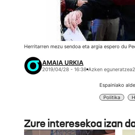
Herritarren mezu sendoa eta argia espero du P
AMAIA URKIA
2019/04/28 - 16:38
Azken eguneratzea
2
Espainiako ald
Politika
H
Zure interesekoa izan d