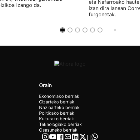
eta Nafarroako haute
izikoa izango da.
izan dira lanean Cor
furgonetak.
Orain
Ekonomiako berriak
Gizarteko berriak
Nazioarteko berriak
Politikako berriak
Kulturako berriak
Teknologiako berriak
Osasuneko berriak