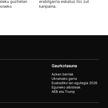
sleku guztietan
erabilgarria eskatuz itxi zuten atzo
reoseko
kanpaina.
Gaurkotasuna
Azken berriak
Ukrainako gerra
Euskadiko lan egutegia 2026
Eguneko albisteak
AEB eta Trump