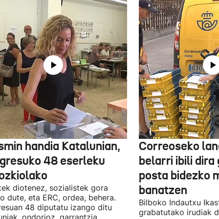
smin handia Katalunian,
Correoseko lan
gresuko 48 eserleku
belarri ibili dir
ozkiolako
posta bidezko 
tek diotenez, sozialistek gora
banatzen
o dute, eta ERC, ordea, behera.
Bilboko Indautxu Ika
esuan 48 diputatu izango ditu
grabatutako irudiak d
uniak, ondorioz, garrantzia