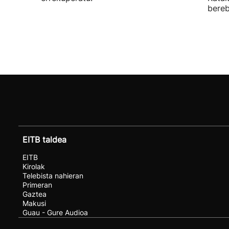
bereb
EITB taldea
EITB
Kirolak
Telebista nahieran
Primeran
Gaztea
Makusi
Guau - Gure Audioa