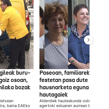
gileak buru-
Paseoan, familiarekin edo
a goiz osoan,
festetan pasa dute
milaka bozak
hausnarketa eguna
hautagaiek
stetxean
Alderdiek hauteskunde osteko balizk
ira, baina EAEko
agertoki estuaren aurrean boto