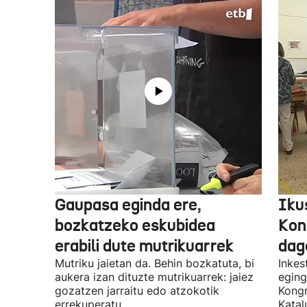
Gaupasa eginda ere,
Iku
bozkatzeko eskubidea
Kon
erabili dute mutrikuarrek
dag
Mutriku jaietan da. Behin bozkatuta, bi
Inkes
aukera izan dituzte mutrikuarrek: jaiez
eging
gozatzen jarraitu edo atzokotik
Kongr
errekuperatu.
Katal