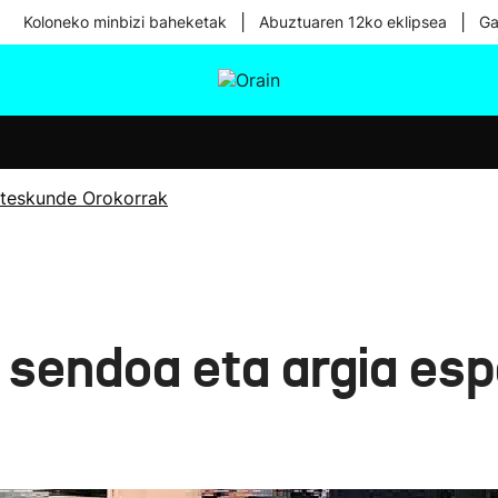
|
|
Koloneko minbizi baheketak
Abuztuaren 12ko eklipsea
Ga
tura
Ikusmiran
Egural
Osasuna
Teknologia
teskunde Orokorrak
 sendoa eta argia esp