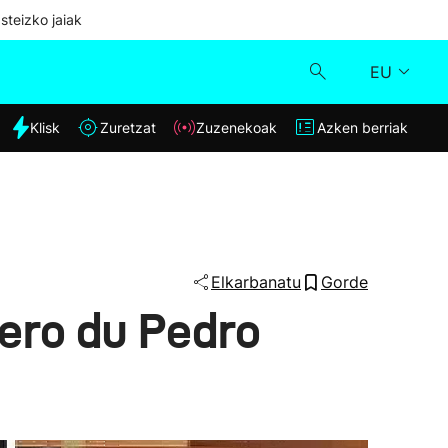
steizko jaiak
EU
dia
Klisk
Zuretzat
Zuzenekoak
Azken berriak
Klisk
Zuzenekoak
Zuretzat
Elkarbanatu
Gorde
ero du Pedro
Azken berriak