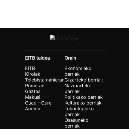
EITB taldea
Orain
EITB
Ekonomiako
Kirolak
berriak
Telebista nahieran
Gizarteko berriak
Primeran
Nazioarteko
Gaztea
berriak
Makusi
Politikako berriak
Guau - Gure
Kulturako berriak
Audioa
Teknologiako
berriak
Osasuneko
berriak