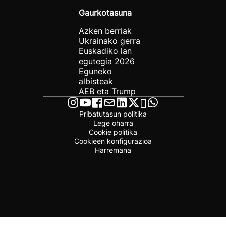
Gaurkotasuna
Azken berriak
Ukrainako gerra
Euskadiko lan
egutegia 2026
Eguneko
albisteak
AEB eta Trump
Pribatutasun politika
Lege oharra
Cookie politika
Cookieen konfigurazioa
Harremana