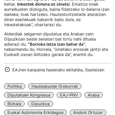
behar.
Inkestek diotena ez sinetsi
. Emaitza onak
aurreikusten dizkigute, baina fidatzeko lo-belarra izan
daiteke, loak hartzeko. Hautestontzietatik ateratzen
diren eserlekuek bakarrik balio dute, ez
inkestetakoak”, ohartarazi du.
Alderdiak seigarren diputatua eta Araban zein
Gipuzkoan beste senatari bat lortu nahi dituela
adierazi du.
“Borroka latza izan behar da”
,
nabarmendu du. Horrela, “oinetako erosoak jantzi eta
Euskadi osoan ibiltzeko garaia da”, erantsi du.
EAJren kanpaina hasierako ekitaldia, Gasteizen
Politika
Hauteskunde Orokorrak
Diputatuen Kongresua
EAJ-PNV
Araba
Bizkaia
Gipuzkoa
Euskal Autonomia Erkidegoa
Andoni Ortuzar