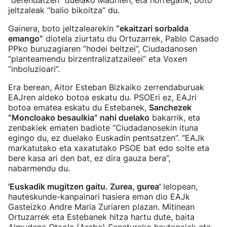
“defendatzen” duelako Madrilen, eta horregatik, boto
jeltzaleak “balio bikoitza” du.
Gainera, boto jeltzalearekin
“ekaitzari sorbalda
emango”
diotela ziurtatu du Ortuzarrek, Pablo Casado
PPko buruzagiaren “hodei beltzei”, Ciudadanosen
“planteamendu birzentralizatzaileei” eta Voxen
“inboluzioari”.
Era berean, Aitor Esteban Bizkaiko zerrendaburuak
EAJren aldeko botoa eskatu du. PSOEri ez, EAJri
botoa ematea eskatu du Estebanek,
Sanchezek
“Moncloako besaulkia” nahi duelako
bakarrik, eta
zenbakiek ematen badiote “Ciudadanosekin ituna
egingo du, ez duelako Euskadin pentsatzen”. “EAJk
markatutako eta xaxatutako PSOE bat edo solte eta
bere kasa ari den bat, ez dira gauza bera”,
nabarmendu du.
'Euskadik mugitzen gaitu. Zurea, gurea'
lelopean,
hauteskunde-kanpainari hasiera eman dio EAJk
Gasteizko Andre Maria Zuriaren plazan. Mitinean
Ortuzarrek eta Estebanek hitza hartu dute, baita