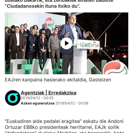
duelako bakarrik, eta zenbakiek ematen badiote
“Ciudadanosekin ituna itxiko du”.
EAJren kanpaina hasierako ekitaldia, Gasteizen
Agentziak | Erredakzioa
2019/04/12 - 00:55
Azken eguneratzea
2019/04/12 - 00:58
“Euskadiren alde pedalei eragitea” eskatu die Andoni
Ortuzar EBBko presidenteak herritarrei, EAJk soilik