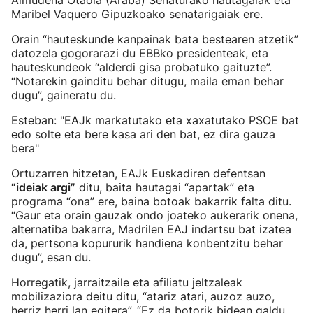
Almudena Otaola (Araba) Senaturako hautagaiak eta
Maribel Vaquero Gipuzkoako senatarigaiak ere.
Orain “hauteskunde kanpainak bata bestearen atzetik”
datozela gogorarazi du EBBko presidenteak, eta
hauteskundeok “alderdi gisa probatuko gaituzte”.
“Notarekin gainditu behar ditugu, maila eman behar
dugu”, gaineratu du.
Esteban: "EAJk markatutako eta xaxatutako PSOE bat
edo solte eta bere kasa ari den bat, ez dira gauza
bera"
Ortuzarren hitzetan, EAJk Euskadiren defentsan
“ideiak argi”
ditu, baita hautagai “apartak” eta
programa “ona” ere, baina botoak bakarrik falta ditu.
“Gaur eta orain gauzak ondo joateko aukerarik onena,
alternatiba bakarra, Madrilen EAJ indartsu bat izatea
da, pertsona kopururik handiena konbentzitu behar
dugu”, esan du.
Horregatik, jarraitzaile eta afiliatu jeltzaleak
mobilizaziora deitu ditu, “atariz atari, auzoz auzo,
herriz herri lan egitera”. “Ez da botorik bidean galdu