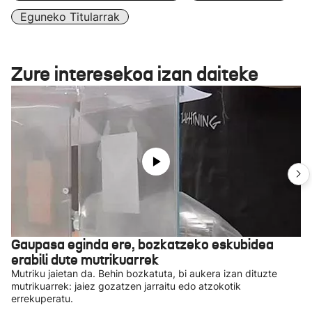
Eguneko Titularrak
Zure interesekoa izan daiteke
Gaupasa eginda ere, bozkatzeko eskubidea
erabili dute mutrikuarrek
Mutriku jaietan da. Behin bozkatuta, bi aukera izan dituzte
mutrikuarrek: jaiez gozatzen jarraitu edo atzokotik
errekuperatu.