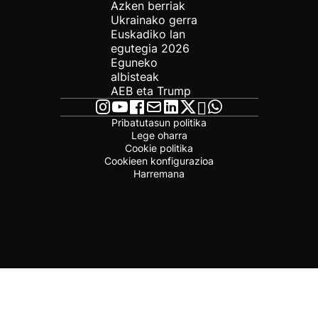
Azken berriak
Ukrainako gerra
Euskadiko lan
egutegia 2026
Eguneko
albisteak
AEB eta Trump
Pribatutasun politika
Lege oharra
Cookie politika
Cookieen konfigurazioa
Harremana