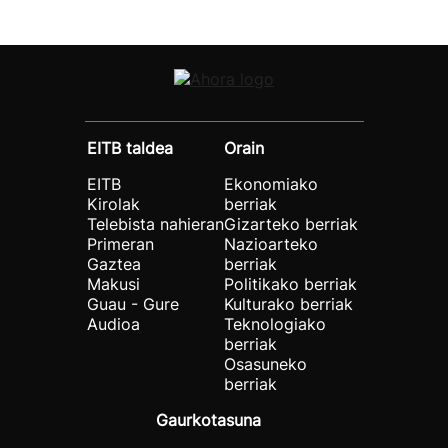
EITB taldea
Orain
EITB
Ekonomiako
Kirolak
berriak
Telebista nahieran
Gizarteko berriak
Primeran
Nazioarteko
Gaztea
berriak
Makusi
Politikako berriak
Guau - Gure
Kulturako berriak
Audioa
Teknologiako
berriak
Osasuneko
berriak
Gaurkotasuna