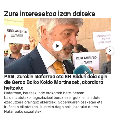
Zure interesekoa izan daiteke
PSN, Zurekin Nafarroa eta EH Bilduri deia egin
die Geroa Baiko Koldo Martinezek, akordiora
heltzeko
Nafarroan, hauteskunde orokorrek bete-betean
baldintzatutako negoziazioei buruz ezer gutxi eman dute
ezagutzera oraingoz alderdiek. Gobernuaren osaketan eta
Iruñeako Alkatetzan, ikusteko dago nola jokatuko duten
Nafarroako sozialistek.