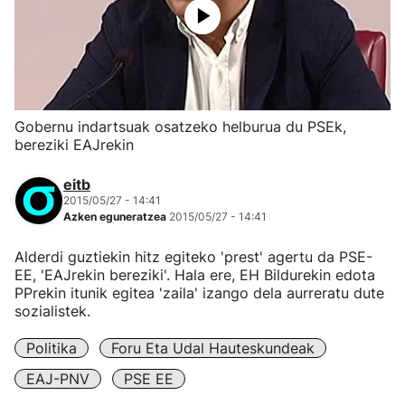
Gobernu indartsuak osatzeko helburua du PSEk,
bereziki EAJrekin
eitb
2015/05/27 - 14:41
Azken eguneratzea
2015/05/27 - 14:41
Alderdi guztiekin hitz egiteko 'prest' agertu da PSE-
EE, 'EAJrekin bereziki'. Hala ere, EH Bildurekin edota
PPrekin itunik egitea 'zaila' izango dela aurreratu dute
sozialistek.
Politika
Foru Eta Udal Hauteskundeak
EAJ-PNV
PSE EE