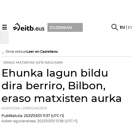
☰
EU
E
ZUZENEAN
Orria entzun
Leer en Castellano
ERASO MATXISTAK ASTE NAGUSIAN
Ehunka lagun bildu
dira berriro, Bilbon,
eraso matxisten aurka
AGENTZIAK | ERREDAKZIOA
Publikatuta:
2021/03/01
11:37
(UTC+1)
Azken eguneratzea:
2021/03/01
11:38
(UTC+1)