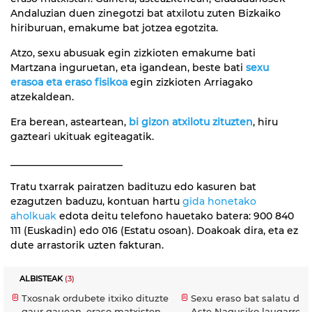
Andaluzian duen zinegotzi bat atxilotu zuten Bizkaiko
hiriburuan, emakume bat jotzea egotzita.
Atzo, sexu abusuak egin zizkioten emakume bati
Martzana inguruetan, eta igandean, beste bati
sexu
erasoa eta eraso fisikoa
egin zizkioten Arriagako
atzekaldean.
Era berean, asteartean,
bi gizon atxilotu zituzten
, hiru
gazteari ukituak egiteagatik.
_______________________
Tratu txarrak pairatzen badituzu edo kasuren bat
ezagutzen baduzu, kontuan hartu
gida honetako
aholkuak
edota deitu telefono hauetako batera: 900 840
111 (Euskadin) edo 016 (Estatu osoan). Doakoak dira, eta ez
dute arrastorik uzten fakturan.
ALBISTEAK
(3)
Txosnak ordubete itxiko dituzte
Sexu eraso bat salatu dut
gaur gauean, eraso matxisten
Aste Nagusiko laugarren