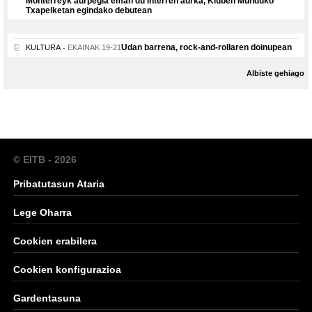
Monterreyk aurpegia eman du Interren aurka, Kluben Munduko
Txapelketan egindako debutean
Udan barrena, rock-and-rollaren doinupean
KULTURA
EKAINAK 19-21
Albiste gehiago
© EITB - 2026
Pribatutasun Ataria
Lege Oharra
Cookien erabilera
Cookien konfigurazioa
Gardentasuna