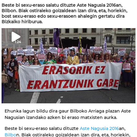
Beste bi sexu-eraso salatu dituzte Aste Nagusia 2016an,
Bilbon. Biak ostiraleko goizaldean izan dira, eta, horiekin,
bost sexu-eraso edo sexu-erasoen ahalegin gertatu dira
Bizkaiko hiriburua.
1:24
Ehunka lagun bildu dira gaur Bilboko Arriaga plazan Aste
Nagusian izandako azken bi eraso matxisten aurka.
Beste bi sexu-eraso salatu dituzte
Aste Nagusia 2016
an,
Bilbo
n. Biak ostiraleko goizaldean izan dira, eta, horiekin,