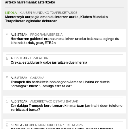
arteko harremanak aztertzeko
KIROLA
KLUBEN MUNDUKO TXAPELKETA 2025
Monterreyk aurpegia eman du Interren aurka, Kluben Munduko
Txapelketan egindako debutean
ALBISTEAK
PROGRAMA BEREZIA
Herritarren galderei erantzun eta lehen urteko balantzea egingo du
lehendakariak, gaur, ETB2n
ALBISTEAK
ITZALALDIA
Orexa, estaldurarik gabe jarraitzen duen herria
ALBISTEAK
GATAZKA
Trumpek dio badakitela non dagoen Jamenei, baina ez dutela
"oraingoz" hilko: "Jomuga erraza da"
ALBISTEAK
AMERIKETAKO ESTATU BATUAK
Zer dakigu Trumpek bere izenarekin martxan jarri nahi duen telefono
zerbitzuari buruz?
KIROLA
KLUBEN MUNDUKO TXAPELKETA 2025