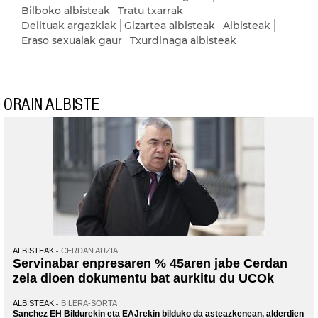
Bilboko albisteak
Tratu txarrak
Delituak argazkiak
Gizartea albisteak
Albisteak
Eraso sexualak gaur
Txurdinaga albisteak
ORAIN ALBISTE
ALBISTEAK
CERDAN AUZIA
Servinabar enpresaren % 45aren jabe Cerdan
zela dioen dokumentu bat aurkitu du UCOk
ALBISTEAK
BILERA-SORTA
Sanchez EH Bildurekin eta EAJrekin bilduko da asteazkenean, alderdien