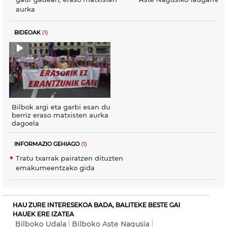
aurka
BIDEOAK
(1)
Bilbok argi eta garbi esan du
berriz eraso matxisten aurka
dagoela
INFORMAZIO GEHIAGO
(1)
Tratu txarrak pairatzen dituzten
emakumeentzako gida
HAU ZURE INTERESEKOA BADA, BALITEKE BESTE GAI
HAUEK ERE IZATEA
Bilboko Udala
Bilboko Aste Nagusia