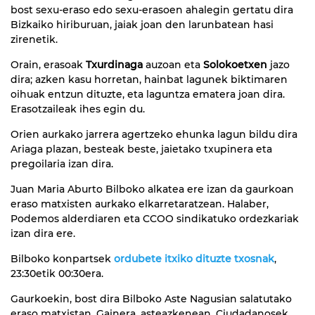
bost sexu-eraso edo sexu-erasoen ahalegin gertatu dira
Bizkaiko hiriburuan, jaiak joan den larunbatean hasi
zirenetik.
Orain, erasoak
Txurdinaga
auzoan eta
Solokoetxen
jazo
dira; azken kasu horretan, hainbat lagunek biktimaren
oihuak entzun dituzte, eta laguntza ematera joan dira.
Erasotzaileak ihes egin du.
Orien aurkako jarrera agertzeko ehunka lagun bildu dira
Ariaga plazan, besteak beste, jaietako txupinera eta
pregoilaria izan dira.
Juan Maria Aburto Bilboko alkatea ere izan da gaurkoan
eraso matxisten aurkako elkarretaratzean. Halaber,
Podemos alderdiaren eta CCOO sindikatuko ordezkariak
izan dira ere.
Bilboko konpartsek
ordubete itxiko dituzte txosnak
,
23:30etik 00:30era.
Gaurkoekin, bost dira Bilboko Aste Nagusian salatutako
eraso matxistan. Gainera, asteazkenean, Ciudadanosek