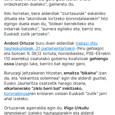
ordezkatzen duelako", gaineratu du.
Ildo horretan, bere alderdiak "ziurtasunak" eskainiko
dituela eta "akordioak lortzeko borondatearekin" hitz
egingo duela esan du, "bideari berrekiteko eta
indarrak batzeko", "aurrera egiteko eta, berriz ere,
Euskadi zutik jartzeko".
Andoni Ortuzar
buru duen alderdiak
irabazi ditu
hauteskundeak, 31 parlamentarirekin
(hiru gehiago)
eta botoen % 39,12 lortuta; horrenbestez, PSE-EErekin
(10 eserleku) osatutako gobernu koalizioak
gehiengo
osoa
izango luke, berriro bat eginez gero.
Buruzagi jeltzalearen hitzetan,
emaitza "bikaina"
izan
da, eta "eskaintza solemnea" egin die alderdi guztiei,
Eusko Jaurlaritza osatzetik harago doana,
elkarlanerako "ziklo berri bat" irekitzeko
,
koronabirusa
ren krisiaren ostean Euskadi "zutik" jarri
ahal izateko.
Ortuzarrek agerraldia egin du,
Iñigo Urkullu
lehendakari izateko hautagaiarekin eta alderdi