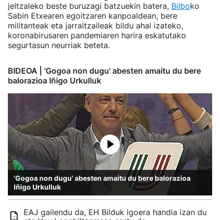
jeltzaleko beste buruzagi batzuekin batera,
Bilbo
ko
Sabin Etxearen egoitzaren kanpoaldean, bere
militanteak eta jarraitzaileak bildu ahal izateko,
koronabirusaren pandemiaren harira eskatutako
segurtasun neurriak beteta.
BIDEOA | 'Gogoa non dugu' abesten amaitu du bere
balorazioa Iñigo Urkulluk
'Gogoa non dugu' abesten amaitu du bere balorazioa
Iñigo Urkulluk
EAJ gailendu da, EH Bilduk igoera handia izan du