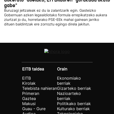
gabe"
Buruzagi jeltzaleak ez du ia zalantzarik egin. Gasteizko
Gobernuan azken legealdiotako formula errepikatzeko aukera
ziurtzat jo du, horretarako PSE-EEk mahai gainean jarriko
dituen baldintzak ere zorroztu egingo direla jakitun.
EITB taldea
Orain
EITB
Ekonomiako
Kirolak
berriak
Telebista nahieran
Gizarteko berriak
Primeran
Nazioarteko
Gaztea
berriak
Makusi
Politikako berriak
Guau - Gure
Kulturako berriak
Audioa
Teknologiako