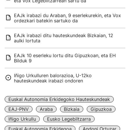
eta Vox Legebiltzarrean sartu da
EAJk irabazi du Araban, 9 eserlekurekin, eta Vox
ordezkari batekin sartuko da
EAJk irabazi ditu hauteskundeak Bizkaian, 12
aulki lortuta
EAJk 10 eserleku lortu ditu Gipuzkoan, eta EH
Bilduk 9
Iñigo Urkulluren balorazioa, U-12ko
hauteskundeak irabazi ondoren
Euskal Autonomia Erkidegoko Hauteskundeak
EAJ-PNV
Araba
Bizkaia
Gipuzkoa
Iñigo Urkullu
Eusko Legebiltzarra
Euskal Autonomia Erkidegoa
Andoni Ortuzar