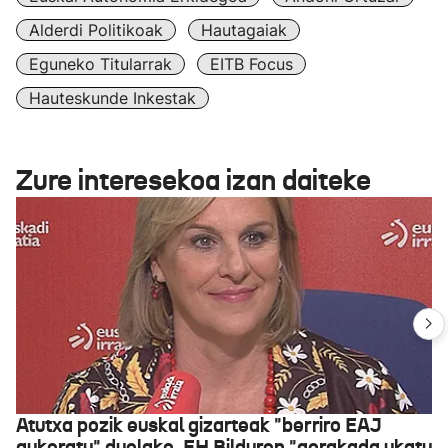
Alderdi Politikoak
Hautagaiak
Eguneko Titularrak
EITB Focus
Hauteskunde Inkestak
Zure interesekoa izan daiteke
Atutxa pozik euskal gizarteak "berriro EAJ
aukeratu" duelako, EH Bilduren "gorakada ukatu