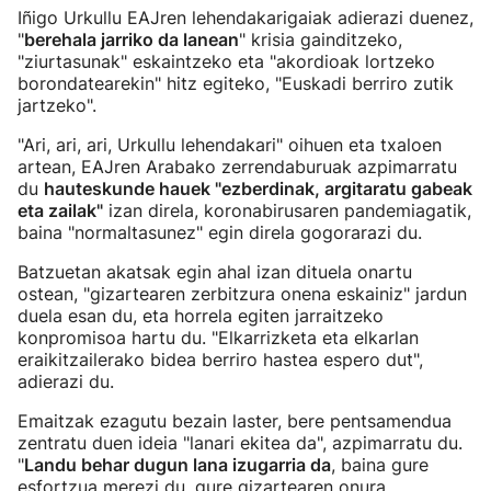
Iñigo Urkullu EAJren lehendakarigaiak adierazi duenez,
"
berehala jarriko da lanean
" krisia gainditzeko,
"ziurtasunak" eskaintzeko eta "akordioak lortzeko
borondatearekin" hitz egiteko, "Euskadi berriro zutik
jartzeko".
"Ari, ari, ari, Urkullu lehendakari" oihuen eta txaloen
artean, EAJren Arabako zerrendaburuak azpimarratu
du
hauteskunde hauek "ezberdinak, argitaratu gabeak
eta zailak"
izan direla, koronabirusaren pandemiagatik,
baina "normaltasunez" egin direla gogorarazi du.
Batzuetan akatsak egin ahal izan dituela onartu
ostean, "gizartearen zerbitzura onena eskainiz" jardun
duela esan du, eta horrela egiten jarraitzeko
konpromisoa hartu du. "Elkarrizketa eta elkarlan
eraikitzailerako bidea berriro hastea espero dut",
adierazi du.
Emaitzak ezagutu bezain laster, bere pentsamendua
zentratu duen ideia "lanari ekitea da", azpimarratu du.
"
Landu behar dugun lana izugarria da
, baina gure
esfortzua merezi du, gure gizartearen onura