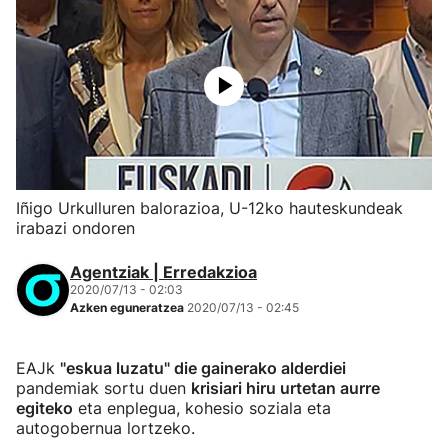
Iñigo Urkulluren balorazioa, U-12ko hauteskundeak
irabazi ondoren
Agentziak | Erredakzioa
2020/07/13 - 02:03
Azken eguneratzea
2020/07/13 - 02:45
EAJk
"eskua luzatu" die gainerako alderdiei
pandemiak sortu duen
krisiari hiru urtetan aurre
egiteko
eta enplegua, kohesio soziala eta
autogobernua lortzeko.