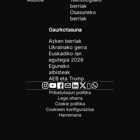
berriak
Osasuneko
berriak
Gaurkotasuna
Azken berriak
Ukrainako gerra
Euskadiko lan
egutegia 2026
Eguneko
albisteak
AEB eta Trump
Pribatutasun politika
Lege oharra
Cookie politika
Cookieen konfigurazioa
Harremana