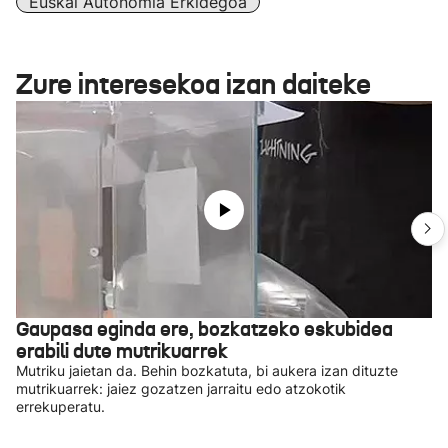
Euskal Autonomia Erkidegoa
Zure interesekoa izan daiteke
Gaupasa eginda ere, bozkatzeko eskubidea
erabili dute mutrikuarrek
Mutriku jaietan da. Behin bozkatuta, bi aukera izan dituzte
mutrikuarrek: jaiez gozatzen jarraitu edo atzokotik
errekuperatu.