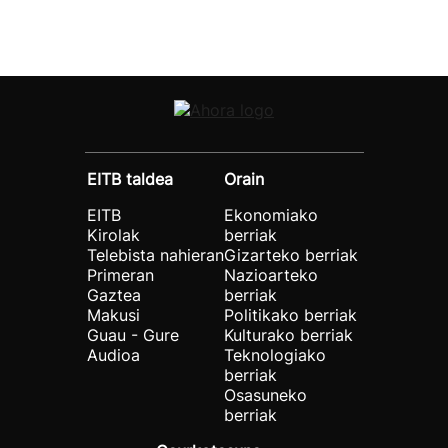
EITB taldea
Orain
EITB
Ekonomiako
Kirolak
berriak
Telebista nahieran
Gizarteko berriak
Primeran
Nazioarteko
Gaztea
berriak
Makusi
Politikako berriak
Guau - Gure
Kulturako berriak
Audioa
Teknologiako
berriak
Osasuneko
berriak