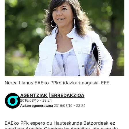
Nerea Llanos EAEko PPko idazkari nagusia. EFE
AGENTZIAK | ERREDAKZIOA
2016/08/10 - 23:24
Azken eguneratzea
2016/08/10 - 23:24
EAEko PPk espero du Hauteskunde Batzordeak ez
onartzea Arnaldo Otegiren hautagaitza, eta esan du