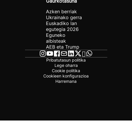
Gaurkotasuna
Azken berriak
Ukrainako gerra
Euskadiko lan
egutegia 2026
Eguneko
albisteak
AEB eta Trump
Pribatutasun politika
Lege oharra
Cookie politika
Cookieen konfigurazioa
Harremana