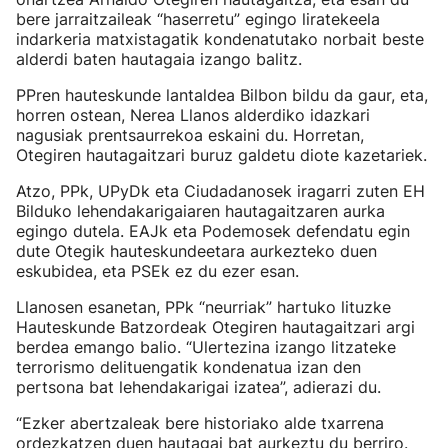
bere jarraitzaileak “haserretu” egingo liratekeela
indarkeria matxistagatik kondenatutako norbait beste
alderdi baten hautagaia izango balitz.
PPren hauteskunde lantaldea Bilbon bildu da gaur, eta,
horren ostean, Nerea Llanos alderdiko idazkari
nagusiak prentsaurrekoa eskaini du. Horretan,
Otegiren hautagaitzari buruz galdetu diote kazetariek.
Atzo, PPk, UPyDk eta Ciudadanosek iragarri zuten EH
Bilduko lehendakarigaiaren hautagaitzaren aurka
egingo dutela. EAJk eta Podemosek defendatu egin
dute Otegik hauteskundeetara aurkezteko duen
eskubidea, eta PSEk ez du ezer esan.
Llanosen esanetan, PPk “neurriak” hartuko lituzke
Hauteskunde Batzordeak Otegiren hautagaitzari argi
berdea emango balio. “Ulertezina izango litzateke
terrorismo delituengatik kondenatua izan den
pertsona bat lehendakarigai izatea”, adierazi du.
“Ezker abertzaleak bere historiako alde txarrena
ordezkatzen duen hautagai bat aurkeztu du berriro.