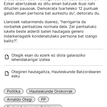
Ezker abertzaleak ez ditu eman batzuek ikusi nahi
dituzten pausoak. Demokrata txarteleko 12 puntuak
galdu dituen pertsona bat aurkeztu du”, deitoratu du.
Llanosek nabarmendu duenez, “harrigarria da
norbaitek pentsatzea normala dela. Zer pentsatuko
lukete beste alderdi baten hautagaia genero
indarkeriagatik kondenatutako pertsona bat izango
balitz?”.
Otegik esan du ezerk ez diola galaraziko
lehendakarigai izatea
Otegiren hautagaitza, Hauteskunde Batzordearen
esku
Politika
Hauteskunde Orokorrak
Arnaldo Otegi
PP