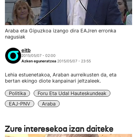
Araba eta Gipuzkoa izango dira EAJren erronka
nagusiak
eitb
2015/05/07 - 02:00
Azken eguneratzea
2015/05/07 - 23:55
Lehia estuenetakoa, Araban aurreikusten da, eta
bertan ekingo diote kanpainari jeltzaleek.
Politika
Foru Eta Udal Hauteskundeak
EAJ-PNV
Araba
Zure interesekoa izan daiteke