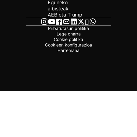
Eguneko
albisteak
AEB eta Trump
Pribatutasun politika
Lege oharra
Cookie politika
Cookieen konfigurazioa
Harremana