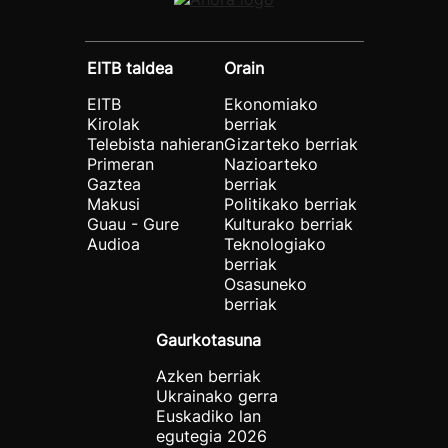
EITB taldea
Orain
EITB
Ekonomiako
Kirolak
berriak
Telebista nahieran
Gizarteko berriak
Primeran
Nazioarteko
Gaztea
berriak
Makusi
Politikako berriak
Guau - Gure
Kulturako berriak
Audioa
Teknologiako
berriak
Osasuneko
berriak
Gaurkotasuna
Azken berriak
Ukrainako gerra
Euskadiko lan
egutegia 2026