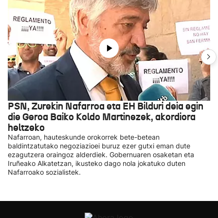
PSN, Zurekin Nafarroa eta EH Bilduri deia egin
die Geroa Baiko Koldo Martinezek, akordiora
heltzeko
Nafarroan, hauteskunde orokorrek bete-betean
baldintzatutako negoziazioei buruz ezer gutxi eman dute
ezagutzera oraingoz alderdiek. Gobernuaren osaketan eta
Iruñeako Alkatetzan, ikusteko dago nola jokatuko duten
Nafarroako sozialistek.