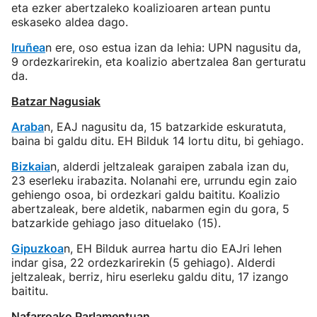
eta ezker abertzaleko koalizioaren artean puntu
eskaseko aldea dago.
Iruñea
n ere, oso estua izan da lehia: UPN nagusitu da,
9 ordezkarirekin, eta koalizio abertzalea 8an gerturatu
da.
Batzar Nagusiak
Araba
n, EAJ nagusitu da, 15 batzarkide eskuratuta,
baina bi galdu ditu. EH Bilduk 14 lortu ditu, bi gehiago.
Bizkaia
n, alderdi jeltzaleak garaipen zabala izan du,
23 eserleku irabazita. Nolanahi ere, urrundu egin zaio
gehiengo osoa, bi ordezkari galdu baititu. Koalizio
abertzaleak, bere aldetik, nabarmen egin du gora, 5
batzarkide gehiago jaso dituelako (15).
Gipuzkoa
n, EH Bilduk aurrea hartu dio EAJri lehen
indar gisa, 22 ordezkarirekin (5 gehiago). Alderdi
jeltzaleak, berriz, hiru eserleku galdu ditu, 17 izango
baititu.
Nafarroako Parlamentuan