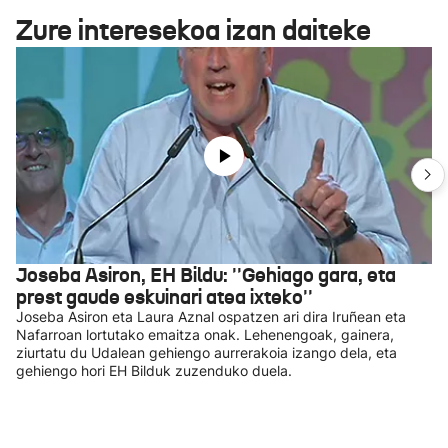
Zure interesekoa izan daiteke
Joseba Asiron, EH Bildu: ''Gehiago gara, eta
prest gaude eskuinari atea ixteko''
Joseba Asiron eta Laura Aznal ospatzen ari dira Iruñean eta
Nafarroan lortutako emaitza onak. Lehenengoak, gainera,
ziurtatu du Udalean gehiengo aurrerakoia izango dela, eta
gehiengo hori EH Bilduk zuzenduko duela.