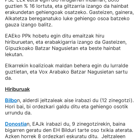
guztien % 16 lortuta, eta giltzarria izango da hainbat
erakundetan gehiengoak osatzeko. Gasteizen, gainera,
Alkatetza bereganatuko luke gehiengo osoa batzeko
gauza izango balitz.
EAEko PPk hobetu egin ditu emaitzak hiru
hiriburuetan, eta erabakigarria izango da Gasteizen,
Gipuzkoako Batzar Nagusietan eta beste hainbat
lekutan.
Elkarrekin koalizioak maldan behera egin du lurralde
guztietan, eta Vox Arabako Batzar Nagusietan sartu
da.
Hiriburuak
Bilbo
n, alderdi jeltzaleak aise irabazi du (12 zinegotzi).
Hori bai, bi ordezkari galdu ditu eta gehiengo osotik
urrundu da.
Donostia
n, EAJk irabazi du, 9 zinegotzirekin, baina
bigarren geratu den EH Bilduri tarte oso txikia aterata.
Azken horrek 8 ordezkari eskuratu ditu. Jeltzaleen