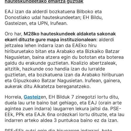
hauteskundeetako emaitza guztiak
EAJ izan da alderdi bozkatuena Bilboko eta
Donostiako udal hauteskundeetan; EH Bildu,
Gasteizen, eta UPN, Iruñean.
Oro har,
M28ko hauteskundeek aldaketa sakonak
ekarri dituzte gure mapa instituzionalean
: alderdi
jeltzalea lehen indarra izan da EAEko hiru
hiriburuetako bitan eta Arabako eta Bizkaiko Batzar
Nagusietan, baina atzera egin du bototan eta boterea
galdu du erakunde guztietan. Koalizio abertzaleak,
aitzitik, hazkunde oso handia izan du lurralde
guztietan, eta bozkatuena izan da Arabako hiriburuan
eta Gipuzkoako Batzar Nagusietan. Iruñean, gainera,
aukerak ditu Alkatetza bereganatzeko.
Horrela,
Gasteiz
en, EH Bilduk 7 zinegotzi lortu ditu,
duela lau urte baino bat gehiago, eta EAJ (orain arte
agintea zuen indarra) laugarren lekura jaitsi da. PSE-
EEk, PPk eta EAJk 6na ordezkari lortu dituzte, eta lau
indarren arteko aldea 3 puntukoa baino ez da izan.
PSE-EEk eutsi egin dio hirugarren indarrari, boto