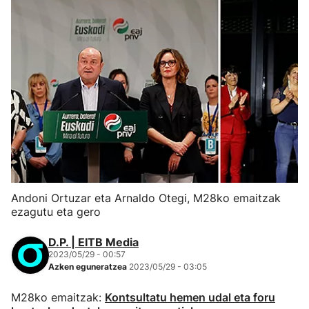
Andoni Ortuzar eta Arnaldo Otegi, M28ko emaitzak
ezagutu eta gero
D.P. | EITB Media
2023/05/29 - 00:57
Azken eguneratzea
2023/05/29 - 03:05
M28ko emaitzak:
Kontsultatu hemen udal eta foru