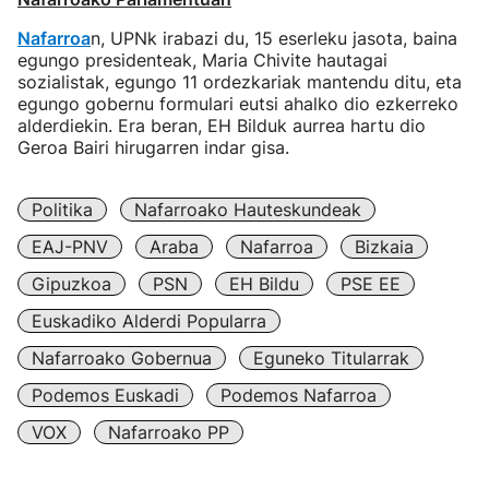
Nafarroa
n, UPNk irabazi du, 15 eserleku jasota, baina
egungo presidenteak, Maria Chivite hautagai
sozialistak, egungo 11 ordezkariak mantendu ditu, eta
egungo gobernu formulari eutsi ahalko dio ezkerreko
alderdiekin. Era beran, EH Bilduk aurrea hartu dio
Geroa Bairi hirugarren indar gisa.
Politika
Nafarroako Hauteskundeak
EAJ-PNV
Araba
Nafarroa
Bizkaia
Gipuzkoa
PSN
EH Bildu
PSE EE
Euskadiko Alderdi Popularra
Nafarroako Gobernua
Eguneko Titularrak
Podemos Euskadi
Podemos Nafarroa
VOX
Nafarroako PP