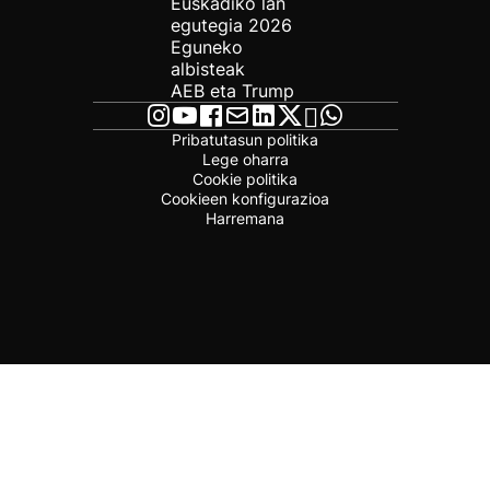
Euskadiko lan
egutegia 2026
Eguneko
albisteak
AEB eta Trump
Pribatutasun politika
Lege oharra
Cookie politika
Cookieen konfigurazioa
Harremana