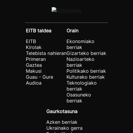
EITB taldea
Orain
EITB
Ekonomiako
Kirolak
berriak
Telebista nahieran
Gizarteko berriak
Primeran
Nazioarteko
Gaztea
berriak
Makusi
Politikako berriak
Guau - Gure
Kulturako berriak
Audioa
Teknologiako
berriak
Osasuneko
berriak
Gaurkotasuna
Azken berriak
Ukrainako gerra