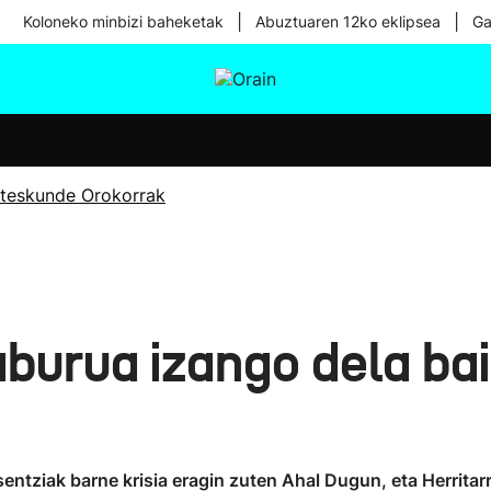
|
|
Koloneko minbizi baheketak
Abuztuaren 12ko eklipsea
Ga
tura
Ikusmiran
Egural
Osasuna
Teknologia
teskunde Orokorrak
burua izango dela ba
entziak barne krisia eragin zuten Ahal Dugun, eta Herritar