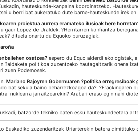
atu Koordinazio Kontseiluak
behin behineko batzorde tek
Euskadin, hauteskunde-kanpaina koordinatzeko. Hauteskun
tseilu berri bat aukeratuko dute barne-hauteskunde irekien 
ikoaren proiektua aurrera eramateko ilusioak bere horretan
du gaur Lopez de Uraldek. ?Herritarren konfiantza beregana
eak? dituela onartu du Equoko buruzagiak.
Garoña
enbailehen osatzea?
espero du Equo alderdi ekologistak, 
n ?aldaketa politikoa zuzentzeko hautagaitzarik onena iz
rri zuen Podemosek.
an,
Mariano Rajoyren Gobernuaren ?politika erregresiboak 
ndo bat sekula baino beharrezkoagoa da?. ?Frackingaren bu
ral nuklearra jarraitzearekin? Arabari eraso egin nahi diote
skadi, batzorde tekniko baten esku hauteskundeetara art
 Euskadiko zuzendaritzak Uriarterekin batera dimitituko 