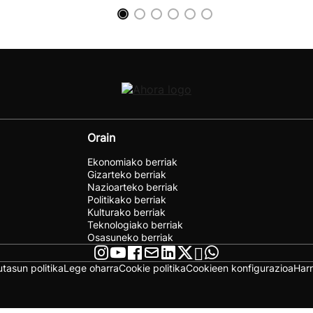
Orain
Ekonomiako berriak
Gizarteko berriak
Nazioarteko berriak
Politikako berriak
Kulturako berriak
Teknologiako berriak
Osasuneko berriak
utasun politika
Lege oharra
Cookie politika
Cookieen konfigurazioa
Har