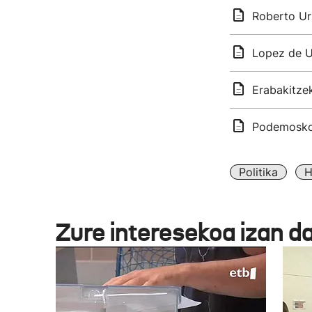
Roberto Ur
Lopez de U
Erabakitze
Podemosko 
Politika
H
Zure interesekoa izan d