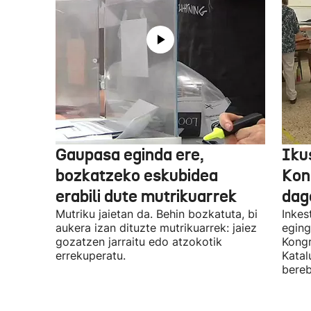
Gaupasa eginda ere,
Iku
bozkatzeko eskubidea
Kon
erabili dute mutrikuarrek
dag
Mutriku jaietan da. Behin bozkatuta, bi
Inkes
aukera izan dituzte mutrikuarrek: jaiez
eging
gozatzen jarraitu edo atzokotik
Kongr
errekuperatu.
Katal
bereb