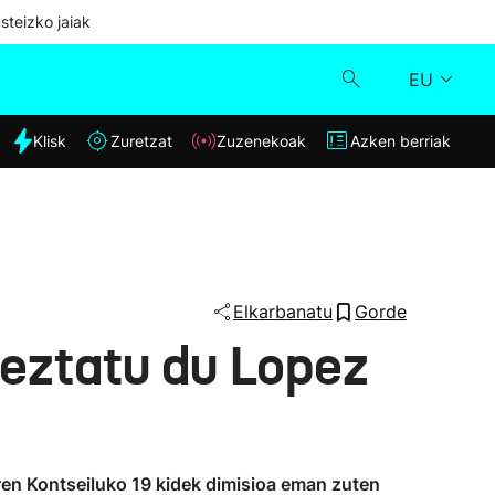
steizko jaiak
EU
dia
Klisk
Zuretzat
Zuzenekoak
Azken berriak
Klisk
Zuzenekoak
Zuretzat
Elkarbanatu
Gorde
ieztatu du Lopez
Azken berriak
ren Kontseiluko 19 kidek dimisioa eman zuten