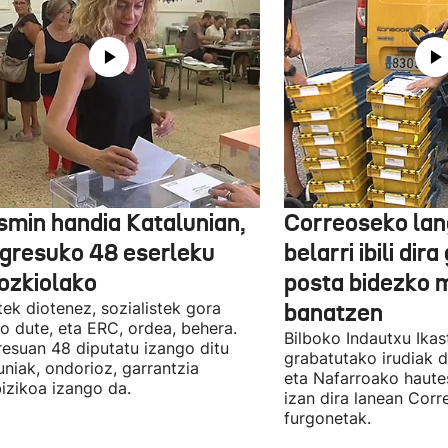
smin handia Katalunian,
Correoseko lan
gresuko 48 eserleku
belarri ibili dir
ozkiolako
posta bidezko 
tek diotenez, sozialistek gora
banatzen
o dute, eta ERC, ordea, behera.
Bilboko Indautxu Ika
esuan 48 diputatu izango ditu
grabatutako irudiak d
uniak, ondorioz, garrantzia
eta Nafarroako haute
izikoa izango da.
izan dira lanean Cor
furgonetak.