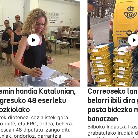
smin handia Katalunian,
Correoseko lan
gresuko 48 eserleku
belarri ibili dir
ozkiolako
posta bidezko 
tek diotenez, sozialistek gora
banatzen
o dute, eta ERC, ordea, behera.
Bilboko Indautxu Ika
esuan 48 diputatu izango ditu
grabatutako irudiak d
uniak, ondorioz, garrantzia