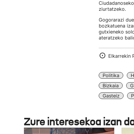
Ciudadanosekoa
ziurtatzeko.
Gogorarazi due
bozkatuena iza
gutxieneko sold
ateratzeko bali
Elkarrekin
Politika
H
Bizkaia
G
Gasteiz
P
Zure interesekoa izan d