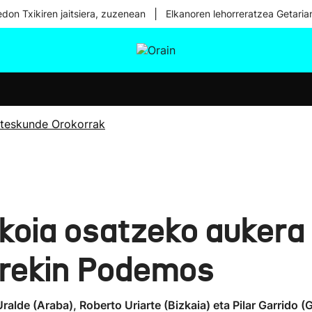
|
don Txikiren jaitsiera, zuzenean
Elkanoren lehorreratzea Getaria
tura
Ikusmiran
Egural
Osasuna
Teknologia
teskunde Orokorrak
koia osatzeko aukera
rrekin Podemos
lde (Araba), Roberto Uriarte (Bizkaia) eta Pilar Garrido (