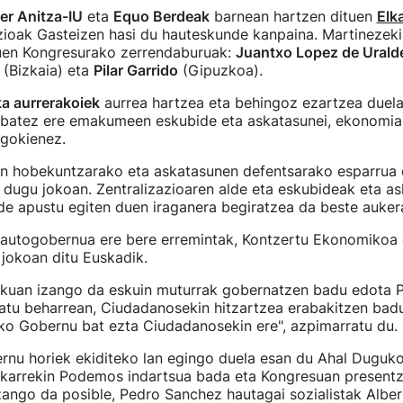
er Anitza-IU
eta
Equo Berdeak
barnean hartzen dituen
Elk
zioak Gasteizen hasi du hauteskunde kanpaina. Martinezeki
en Kongresurako zerrendaburuak:
Juantxo Lopez de Urald
(Bizkaia) eta
Pilar Garrido
(Gipuzkoa).
ka aurrerakoiek
aurrea hartzea eta behingoz ezartzea duel
 batez ere emakumeen eskubide eta askatasunei, ekonomiari
agokienez.
ren hobekuntzarako eta askatasunen defentsarako esparrua
 dugu jokoan. Zentralizazioaren alde eta eskubideak eta a
de apustu egiten duen iraganera begiratzea da beste aukera
 autogobernua ere bere erremintak, Kontzertu Ekonomikoa 
jokoan ditu Euskadik.
iskuan izango da eskuin muturrak gobernatzen badu edota 
atu beharrean, Ciudadanosekin hitzartzea erabakitzen badu
ko Gobernu bat ezta Ciudadanosekin ere", azpimarratu du.
rnu horiek ekiditeko lan egingo duela esan du Ahal Duguko 
lkarrekin Podemos indartsua bada eta Kongresuan presentzi
ango da posible, Pedro Sanchez hautagai sozialistak Alber