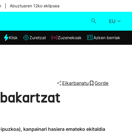
|
n
Abuztuaren 12ko eklipsea
EU
dia
Klisk
Zuretzat
Zuzenekoak
Azken berriak
Klisk
Zuzenekoak
Zuretzat
Elkarbanatu
Gorde
 bakartzat
Azken berriak
Gipuzkoa), kanpainari hasiera emateko ekitaldia