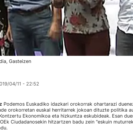
dia, Gasteizen
019/04/11 - 22:52
z
Podemos Euskadiko idazkari orokorrak ohartarazi duenez,
e orokorretan euskal herritarrek jokoan dituzte politika a
Kontzertu Ekonomikoa eta hizkuntza eskubideak. Esan duen
SOEk Ciudadanosekin hitzartzen badu zein "eskuin muturre
du.