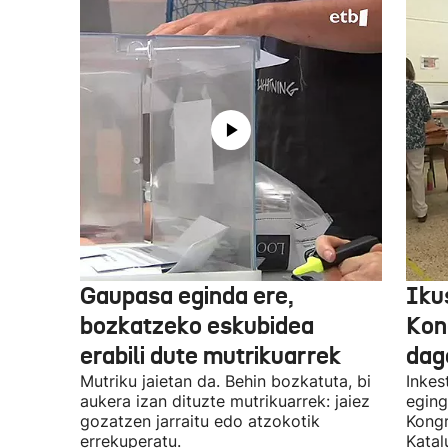
Gaupasa eginda ere,
Iku
bozkatzeko eskubidea
Kon
erabili dute mutrikuarrek
dag
Mutriku jaietan da. Behin bozkatuta, bi
Inkes
aukera izan dituzte mutrikuarrek: jaiez
eging
gozatzen jarraitu edo atzokotik
Kongr
errekuperatu.
Katal