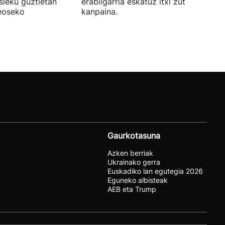
sleku guztietan
erabilgarria eskatuz itxi zuten atzo
reoseko
kanpaina.
Gaurkotasuna
Azken berriak
Ukrainako gerra
Euskadiko lan egutegia 2026
Eguneko albisteak
AEB eta Trump