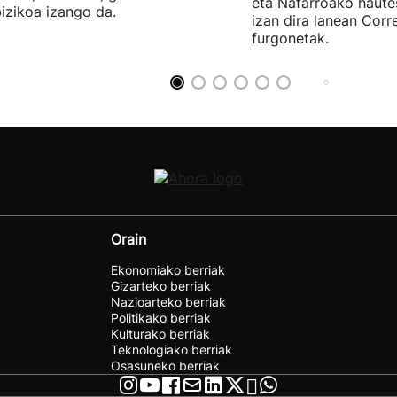
eta Nafarroako haute
izikoa izango da.
izan dira lanean Cor
furgonetak.
Orain
Ekonomiako berriak
Gizarteko berriak
Nazioarteko berriak
Politikako berriak
Kulturako berriak
Teknologiako berriak
Osasuneko berriak