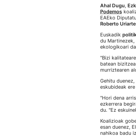
Ahal Dugu
,
Ezk
Podemos
koali
EAEko Diputatu
Roberto Uriarte
Euskadik
politi
du Martinezek,
ekologikoari d
"Bizi kalitatea
batean bizitzea
murriztearen al
Gehitu duenez,
eskubideak ere 
"Hori dena arr
ezkerrera begir
du. "Ez eskuine
Koalizioak gobe
esan duenez, E
nahikoa badu iz