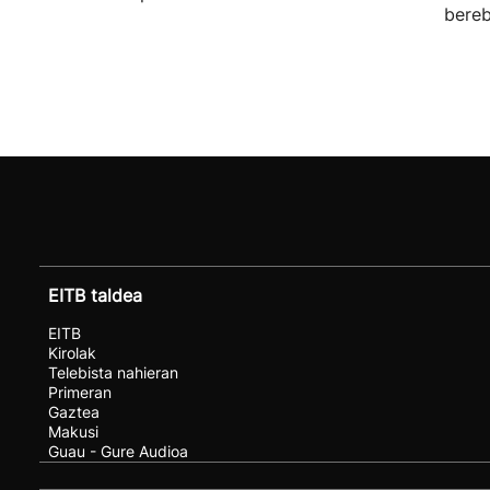
bereb
EITB taldea
EITB
Kirolak
Telebista nahieran
Primeran
Gaztea
Makusi
Guau - Gure Audioa