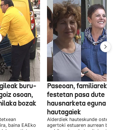
gileak buru-
Paseoan, familiarekin edo
a goiz osoan,
festetan pasa dute
milaka bozak
hausnarketa eguna
hautagaiek
stetxean
Alderdiek hauteskunde osteko balizk
ira, baina EAEko
agertoki estuaren aurrean boto