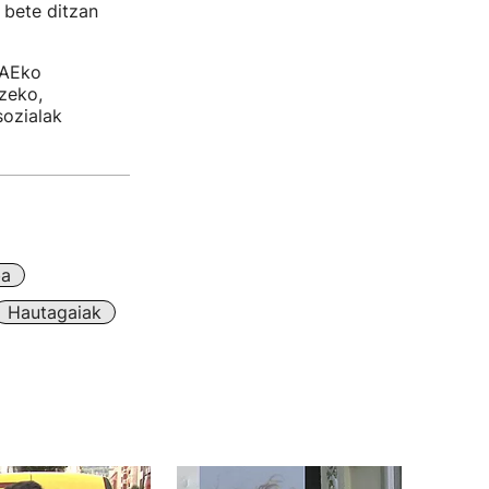
 bete ditzan
EAEko
zeko,
sozialak
ba
Hautagaiak