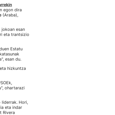
arrekin
n egon dira
e
(Araba),
a jokoan esan
 eta trantsizio
 duen Estatu
skatasunak
", esan du.
eta hizkuntza
PSOEk,
", ohartarazi
liderrak. Hori,
a eta indar
t Rivera