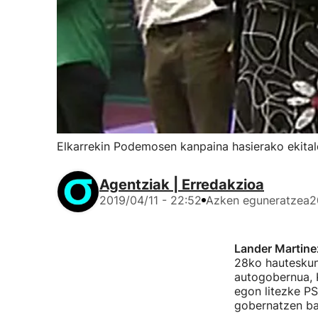
Elkarrekin Podemosen kanpaina hasierako ekital
Agentziak | Erredakzioa
2019/04/11 - 22:52
Azken eguneratzea
2
Lander Martine
28ko hauteskund
autogobernua, 
egon litezke P
gobernatzen ba