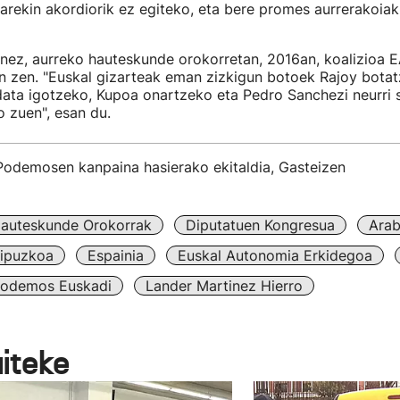
rekin akordiorik ez egiteko, eta bere promes aurrerakoiak
nez, aurreko hauteskunde orokorretan, 2016an, koalizioa 
n zen. "Euskal gizarteak eman zizkigun botoek Rajoy botat
ata igotzeko, Kupoa onartzeko eta Pedro Sanchezi neurri 
o zuen", esan du.
 Podemosen kanpaina hasierako ekitaldia, Gasteizen
auteskunde Orokorrak
Diputatuen Kongresua
Ara
ipuzkoa
Espainia
Euskal Autonomia Erkidegoa
odemos Euskadi
Lander Martinez Hierro
aiteke