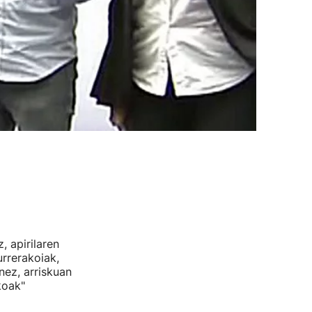
 apirilaren
urrerakoiak,
ez, arriskuan
koak"