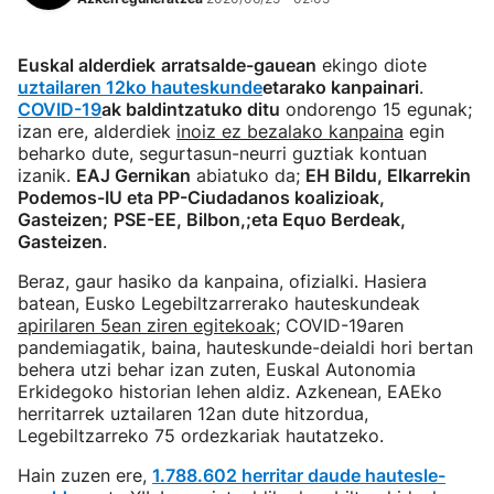
Euskal alderdiek
arratsalde-gauean
ekingo diote
uztailaren 12ko hauteskunde
etarako kanpainari
.
COVID-19
ak baldintzatuko ditu
ondorengo 15 egunak;
izan ere, alderdiek
inoiz ez bezalako kanpaina
egin
beharko dute, segurtasun-neurri guztiak kontuan
izanik.
EAJ Gernikan
abiatuko da;
EH Bildu, Elkarrekin
Podemos-IU eta PP-Ciudadanos koalizioak,
Gasteizen;
PSE-EE, Bilbon,;eta Equo Berdeak,
Gasteizen
.
Beraz, gaur hasiko da kanpaina, ofizialki. Hasiera
batean, Eusko Legebiltzarrerako hauteskundeak
apirilaren 5ean ziren egitekoak
; COVID-19aren
pandemiagatik, baina, hauteskunde-deialdi hori bertan
behera utzi behar izan zuten, Euskal Autonomia
Erkidegoko historian lehen aldiz. Azkenean, EAEko
herritarrek uztailaren 12an dute hitzordua,
Legebiltzarreko 75 ordezkariak hautatzeko.
Hain zuzen ere,
1.788.602 herritar daude hautesle-