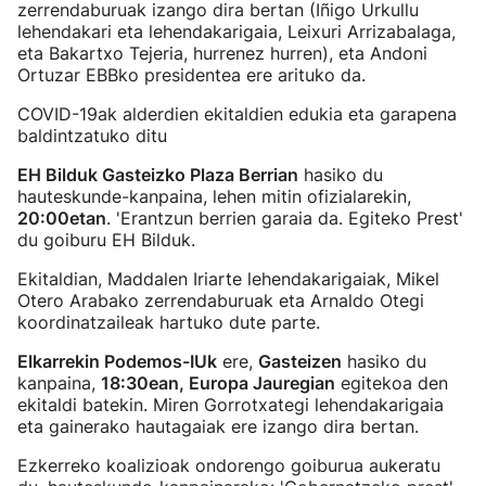
zerrendaburuak izango dira bertan (Iñigo Urkullu
lehendakari eta lehendakarigaia, Leixuri Arrizabalaga,
eta Bakartxo Tejeria, hurrenez hurren), eta Andoni
Ortuzar EBBko presidentea ere arituko da.
COVID-19ak alderdien ekitaldien edukia eta garapena
baldintzatuko ditu
EH Bilduk Gasteizko Plaza Berrian
hasiko du
hauteskunde-kanpaina, lehen mitin ofizialarekin,
20:00etan
. 'Erantzun berrien garaia da. Egiteko Prest'
du goiburu EH Bilduk.
Ekitaldian, Maddalen Iriarte lehendakarigaiak, Mikel
Otero Arabako zerrendaburuak eta Arnaldo Otegi
koordinatzaileak hartuko dute parte.
Elkarrekin Podemos-IUk
ere,
Gasteizen
hasiko du
kanpaina,
18:30ean, Europa Jauregian
egitekoa den
ekitaldi batekin. Miren Gorrotxategi lehendakarigaia
eta gainerako hautagaiak ere izango dira bertan.
Ezkerreko koalizioak ondorengo goiburua aukeratu