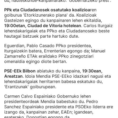
du, hauteskunde-kanpainarako: 'Gobernatzeko prest'.
PPk eta Ciudadanosek osatutako koalizioa
ren
goiburua 'Etorkizunerako plana' da. Koalizioak
Gasteizen egingo du kanpainaren lehen ekitaldia,
19:00etan, Ciudad de Vitoria hotelean
. Carlos Iturgaiz
lehendakarigaiak eta PPko eta Ciudadanoseko beste
hautagai batzuek parte hartuko dute.
Eguerdian, Pablo Casado PPko presidentea,
Iturgaizekin batera, Errenterian egongo da; Manuel
Zamarreño ETAk eraildako PPko zinegotziari
omenaldia egingo diote bertan.
PSE-EEk Bilbon
abiatuko du kanpaina,
19:30ean,
Areatzan
. Idoia Mendia PSE-EEko idazkari nagusi eta
lehendakarigaiak herritarren babesa eskatuko du,
'Erantzunak' goiburupean.
Carmen Calvo Espainiako Gobernuko lehen
presidenteordeak Mendia babestuko du. Pedro
Sanchez Espainiako presidente eta PSOEko liderra ere
izango da, kanpainan zehar, EAEn; igandean,
esaterako, Donostian egongo da.