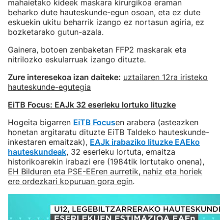
mahaietako kideek maskara kirurgikoa eraman
beharko dute hauteskunde-egun osoan, eta ez dute
eskuekin ukitu beharrik izango ez nortasun agiria, ez
bozketarako gutun-azala.
Gainera, botoen zenbaketan FFP2 maskarak eta
nitrilozko eskularruak izango dituzte.
Zure interesekoa izan daiteke:
uztailaren 12ra iristeko
hauteskunde-egutegia
EiTB Focus: EAJk 32 eserleku lortuko lituzke
Hogeita bigarren
EiTB Focus
en arabera (asteazken
honetan argitaratu dituzte EiTB Taldeko hauteskunde-
inkestaren emaitzak),
EAJk irabaziko lituzke EAEko
hauteskundeak
, 32 eserleku lortuta, emaitza
historikoarekin irabazi ere (1984tik lortutako onena),
EH Bilduren eta PSE-EEren aurretik, nahiz eta horiek
ere ordezkari kopuruan gora egin
.