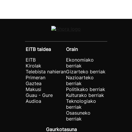
EITB taldea
Orain
EITB
Ekonomiako
Kirolak
berriak
Telebista nahieran
Gizarteko berriak
Primeran
Nazioarteko
Gaztea
berriak
Makusi
Politikako berriak
Guau - Gure
Kulturako berriak
Audioa
Teknologiako
berriak
Osasuneko
berriak
Gaurkotasuna