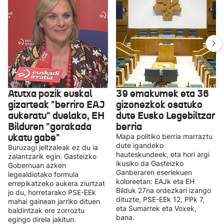
Atutxa pozik euskal
39 emakumek eta 36
gizarteak "berriro EAJ
gizonezkok osatuko
aukeratu" duelako, EH
dute Eusko Legebiltzar
Bilduren "gorakada
berria
ukatu gabe"
Mapa politiko berria marraztu
dute igandeko
Buruzagi jeltzaleak ez du ia
hauteskundeek, eta hori argi
zalantzarik egin. Gasteizko
ikusiko da Gasteizko
Gobernuan azken
Ganberaren eserlekuen
legealdiotako formula
koloreetan: EAJk eta EH
errepikatzeko aukera ziurtzat
Bilduk 27na ordezkari izango
jo du, horretarako PSE-EEk
dituzte, PSE-EEk 12, PPk 7,
mahai gainean jarriko dituen
eta Sumarrek eta Voxek,
baldintzak ere zorroztu
bana.
egingo direla jakitun.