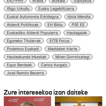
EAJ-PNV
Araba
Bizkaia
Gipuzkoa
Iñigo Urkullu
Eusko Legebiltzarra
Euskal Autonomia Erkidegoa
Idoia Mendia
Alderdi Politikoak
EH Bildu
PSE EE
Euskadiko Alderdi Popularra
Hautagaiak
Eguneko Titularrak
EITB Focus
Podemos Euskadi
Maddalen Iriarte
Hauteskunde Inkestak
Miren Gorrotxategi
Equo Berdeak
Carlos Iturgaiz
José Ramón Becerra
Zure interesekoa izan daiteke