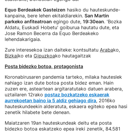
Equo Berdeakek Gasteizen
hasiko du hauteskunde-
kanpaina, bere lehen ekitaldiarekin.
San Martin
parkeko anfiteatroan
egingo dute,
19:30ean
. 'Bozka
Aldatu, Euskadi Hobetu' goiburua hautatu dute, eta
Jose Ramon Becerra da Equo Berdeakeko
lehendakarigaia.
Zure interesekoa izan daiteke: kontsultatu
Araba
ko,
Bizkai
ko eta
Gipuzkoa
ko hautagaitzak
Posta bidezko botoa, protagonista
Koronabirusaren pandemia tarteko, milaka hauteslek
nahiago izan dute botoa posta bidez eman. Hain
zuzen ere, asteartean argitaratutako datuen arabera,
uztailaren 12rako
postaz bozkatzeko eskaerak
aurrekoetan baino ia 5 aldiz gehiago dira
, 2016ko
hauteskundeekin alderatuta, eskaera egiteko epea hasi
zenetik hilabete bete denean.
Maiatzaren 19an hauteskundeak deitu eta posta
bidezko botoa eskatzeko epea ireki zenetik, 84.581