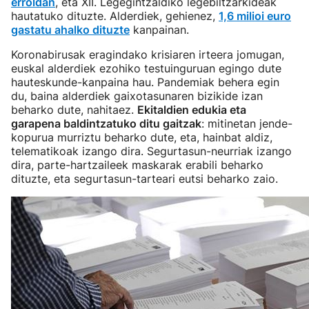
erroldan
, eta XII. Legegintzaldiko legebiltzarkideak
hautatuko dituzte. Alderdiek, gehienez,
1,6 milioi euro
gastatu ahalko dituzte
kanpainan.
Koronabirusak eragindako krisiaren irteera jomugan,
euskal alderdiek ezohiko testuinguruan egingo dute
hauteskunde-kanpaina hau. Pandemiak behera egin
du, baina alderdiek gaixotasunaren bizikide izan
beharko dute, nahitaez.
Ekitaldien edukia eta
garapena baldintzatuko ditu gaitzak
: mitinetan jende-
kopurua murriztu beharko dute, eta, hainbat aldiz,
telematikoak izango dira. Segurtasun-neurriak izango
dira, parte-hartzaileek maskarak erabili beharko
dituzte, eta segurtasun-tarteari eutsi beharko zaio.