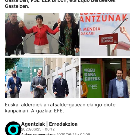
Gasteizen, PSE-EEk Bilbon, eta Equo Berdeakek
Gasteizen.
Euskal alderdiek arratsalde-gauean ekingo diote
kanpainari. Argazkia: EFE.
Agentziak | Erredakzioa
2020/06/25 - 00:12
Azken eguneratzea
2020/06/25 - 02:05