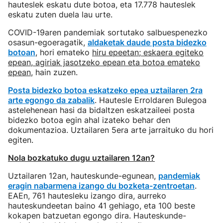
hauteslek eskatu dute botoa, eta 17.778 hauteslek
eskatu zuten duela lau urte.
COVID-19aren pandemiak sortutako salbuespenezko
osasun-egoeragatik,
aldaketak daude posta bidezko
botoan
, hori emateko
hiru epeetan; eskaera egiteko
epean, agiriak jasotzeko epean eta botoa emateko
epean
, hain zuzen.
Posta bidezko botoa eskatzeko epea uztailaren 2ra
arte egongo da zabalik
. Hautesle Erroldaren Bulegoa
astelehenean hasi da bidaltzen eskatzaileei posta
bidezko botoa egin ahal izateko behar den
dokumentazioa. Uztailaren 5era arte jarraituko du hori
egiten.
Nola bozkatuko dugu uztailaren 12an?
Uztailaren 12an, hauteskunde-egunean,
pandemiak
eragin nabarmena izango du bozketa-zentroetan
.
EAEn, 761 hautesleku izango dira, aurreko
hauteskundeetan baino 41 gehiago, eta 100 beste
kokapen batzuetan egongo dira. Hauteskunde-