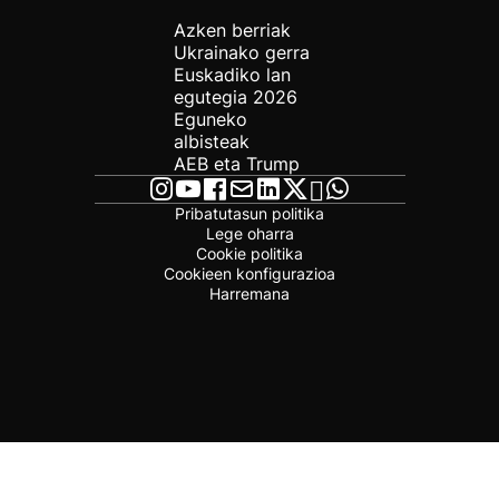
Azken berriak
Ukrainako gerra
Euskadiko lan
egutegia 2026
Eguneko
albisteak
AEB eta Trump
Pribatutasun politika
Lege oharra
Cookie politika
Cookieen konfigurazioa
Harremana