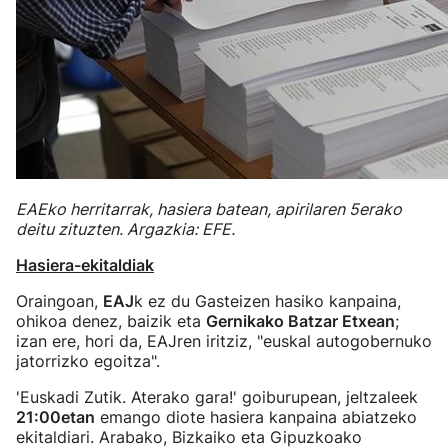
EAEko herritarrak, hasiera batean, apirilaren 5erako
deitu zituzten. Argazkia: EFE.
Hasiera-ekitaldiak
Oraingoan,
EAJ
k ez du Gasteizen hasiko kanpaina,
ohikoa denez, baizik eta
Gernikako Batzar Etxean
;
izan ere, hori da, EAJren iritziz, "euskal autogobernuko
jatorrizko egoitza".
'Euskadi Zutik. Aterako gara!' goiburupean, jeltzaleek
21:00etan
emango diote hasiera kanpaina abiatzeko
ekitaldiari. Arabako, Bizkaiko eta Gipuzkoako