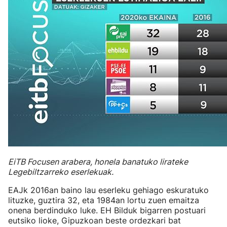
EiTB Focusen arabera, honela banatuko lirateke
Legebiltzarreko eserlekuak.
EAJk 2016an baino lau eserleku gehiago eskuratuko
lituzke, guztira 32, eta 1984an lortu zuen emaitza
onena berdinduko luke. EH Bilduk bigarren postuari
eutsiko lioke, Gipuzkoan beste ordezkari bat