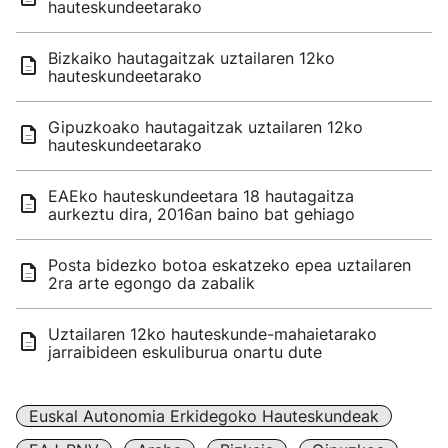
hauteskundeetarako
Bizkaiko hautagaitzak uztailaren 12ko
hauteskundeetarako
Gipuzkoako hautagaitzak uztailaren 12ko
hauteskundeetarako
EAEko hauteskundeetara 18 hautagaitza
aurkeztu dira, 2016an baino bat gehiago
Posta bidezko botoa eskatzeko epea uztailaren
2ra arte egongo da zabalik
Uztailaren 12ko hauteskunde-mahaietarako
jarraibideen eskuliburua onartu dute
Euskal Autonomia Erkidegoko Hauteskundeak