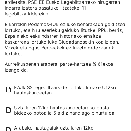
erdietsita. PSE-EE Eusko Legebiltzarreko hirugarren
indarra izatera pasatuko litzateke, 11
legebiltzarkiderekin.
Elkarrekin Podemos–IUk ez luke beherakada gelditzea
lortuko, eta hiru eserleku galduko lituzke. PPk, berriz,
Espainiako eskuindarren historiako emaitza
kaskarrena lortuko luke Ciudadanosekin koalizioan.
Voxek eta Equo Berdeakek ez lukete ordezkaririk
lortuko.
Aurreikuspenen arabera, parte-hartzea % 61ekoa
izango da.
EAJk 32 legebiltzarkide lortuko lituzke U12ko
hauteskundeetan
Uztailaren 12ko hauteskundeetarako posta
bidezko botoa ia 5 aldiz handiago bihurtu da
Arabako hautagaiak uztailaren 12ko