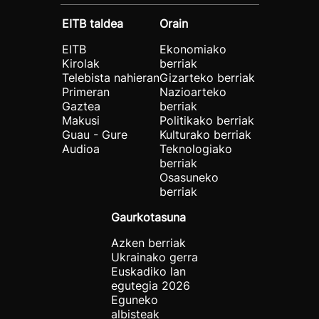
EITB taldea
Orain
EITB
Ekonomiako
Kirolak
berriak
Telebista nahieran
Gizarteko berriak
Primeran
Nazioarteko
Gaztea
berriak
Makusi
Politikako berriak
Guau - Gure
Kulturako berriak
Audioa
Teknologiako
berriak
Osasuneko
berriak
Gaurkotasuna
Azken berriak
Ukrainako gerra
Euskadiko lan
egutegia 2026
Eguneko
albisteak