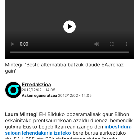
Mintegi: 'Beste alternatiba batzuk daude EAJrenaz
gain'
Erredakzioa
2012/12/02 - 14:05
Azken eguneratzea
2012/12/02 - 14:05
Laura Mintegi
EH Bilduko bozeramaileak gaur Bilbon
eskainitako prentsaurrekoan azaldu duenez, hemendik
gutxira Eusko Legebiltzarrean izango den
inbestidura
saioan lehendakaria izateko
bere burua aurkeztuko