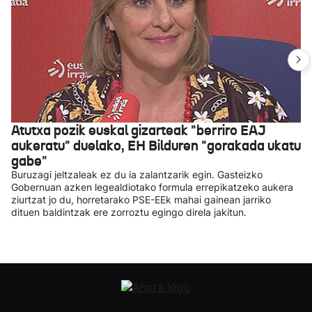
Atutxa pozik euskal gizarteak "berriro EAJ
aukeratu" duelako, EH Bilduren "gorakada ukatu
gabe"
Buruzagi jeltzaleak ez du ia zalantzarik egin. Gasteizko
Gobernuan azken legealdiotako formula errepikatzeko aukera
ziurtzat jo du, horretarako PSE-EEk mahai gainean jarriko
dituen baldintzak ere zorroztu egingo direla jakitun.