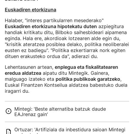
Euskadiren etorkizuna
Halaber, "interes partikularren mesederako"
Euskadiren etorkizuna hipotekatu duten
azpiegitura
handiak kritikatu ditu, Bilboko saihesbideari aipamena
eginda. Hala ere, akordioak lotzearen alde egin du,
"krisitik ateratzea posiblea delako, politika neoliberalei
eusten ez badiegu". "Politika ezkertiarrak nork egiten
dituen erakusteko ordua da", adierazi du.
Lehentasunen artean,
enplegua eta fiskalitatearen
eredua aldatzea
aipatu ditu Mintegik. Gainera,
malguago izateko eta
politika publikoak garatzeko
,
Euskal Finantzen Kontseilua aldatzea babestuko duela
iragarri du.
Mintegi: 'Beste alternatiba batzuk daude
EAJrenaz gain'
Ortuzar: 'Artifiziala da inbestidura saioan Mintegi