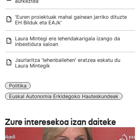
aurkeztea'
'Euren proiektuak mahai gainean jarriko dituzte
EH Bilduk eta EAJk'
Laura Mintegi ere lehendakarigaia izango da
inbestidura saioan
Jaurlaritza 'lehenbailehen' eratzea eskatu du
Laura Mintegik
Politika
Euskal Autonomia Erkidegoko Hauteskundeak
Zure interesekoa izan daiteke