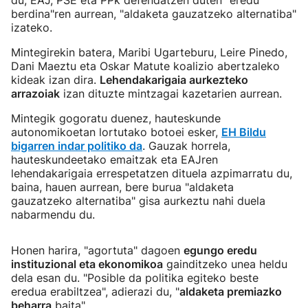
du, EAJ, PSE eta PPk defendatzen duten "eredu
berdina"ren aurrean, "aldaketa gauzatzeko alternatiba"
izateko.
Mintegirekin batera, Maribi Ugarteburu, Leire Pinedo,
Dani Maeztu eta Oskar Matute koalizio abertzaleko
kideak izan dira.
Lehendakarigaia aurkezteko
arrazoiak
izan dituzte mintzagai kazetarien aurrean.
Mintegik gogoratu duenez, hauteskunde
autonomikoetan lortutako botoei esker,
EH Bildu
bigarren indar politiko da
. Gauzak horrela,
hauteskundeetako emaitzak eta EAJren
lehendakarigaia errespetatzen dituela azpimarratu du,
baina, hauen aurrean, bere burua "aldaketa
gauzatzeko alternatiba" gisa aurkeztu nahi duela
nabarmendu du.
Honen harira, "agortuta" dagoen
egungo eredu
instituzional eta ekonomikoa
gainditzeko unea heldu
dela esan du. "Posible da politika egiteko beste
eredua erabiltzea", adierazi du, "
aldaketa premiazko
beharra
baita".