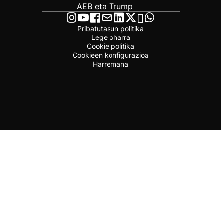
AEB eta Trump
Pribatutasun politika
Lege oharra
Cookie politika
Cookieen konfigurazioa
Harremana